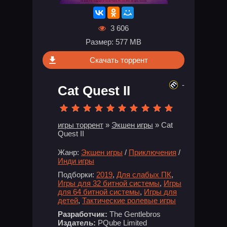
3 606
Размер: 577 MB
Скачать торрент
-
Cat Quest II
игры торрент
»
Экшен игры
» Cat
Quest II
Жанр:
Экшен игры
/
Приключения
/
Инди игры
Подборки:
2019
,
Для слабых ПК
,
Игры для 32 битной системы
,
Игры
для 64 битной системы
,
Игры для
детей
,
Тактические ролевые игры
Разработчик:
The Gentlebros
Издатель:
PQube Limited