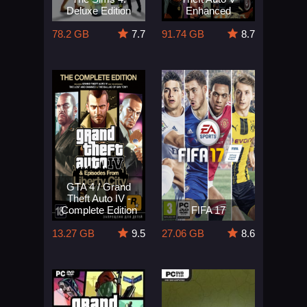
Deluxe Edition
Enhanced
78.2 GB
7.7
91.74 GB
8.7
GTA 4 / Grand
Theft Auto IV -
Complete Edition
FIFA 17
13.27 GB
9.5
27.06 GB
8.6