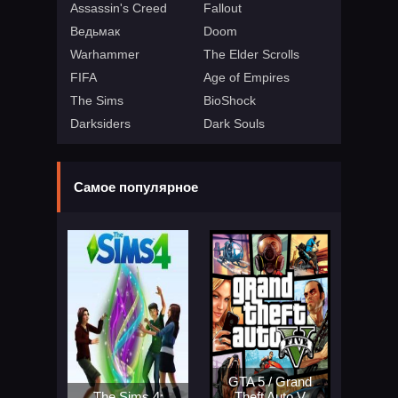
Assassin's Creed
Fallout
Ведьмак
Doom
Warhammer
The Elder Scrolls
FIFA
Age of Empires
The Sims
BioShock
Darksiders
Dark Souls
Самое популярное
GTA 5 / Grand
The Sims 4:
Theft Auto V