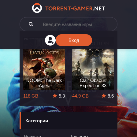
Вход
e: The
DOOM: The Dark
Clair Obscur:
King
ard
Ages
Expedition 33
Deli
5.7
118 GB
5.3
44.9 GB
8.6
164 GB
Категории
Новинки
Топ игры