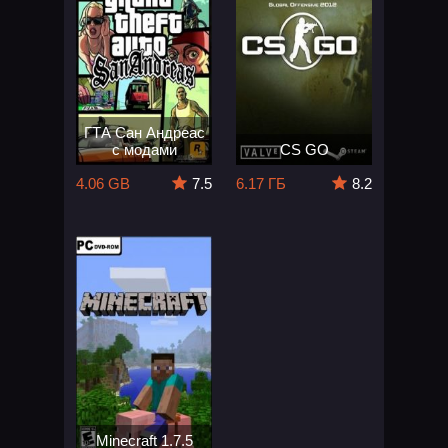
ГТА Сан Андреас
с модами
CS GO
4.06 GB
7.5
6.17 ГБ
8.2
Minecraft 1.7.5