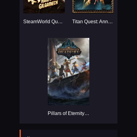
SteamWorld Quest: Hand of Gilgamech...
Titan Quest: Anniversary Edition...
Pillars of Eternity II: Deadfire...