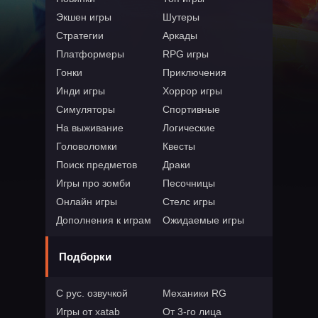
Экшен игры
Шутеры
Стратегии
Аркады
Платформеры
RPG игры
Гонки
Приключения
Инди игры
Хоррор игры
Симуляторы
Спортивные
На выживание
Логические
Головоломки
Квесты
Поиск предметов
Драки
Игры про зомби
Песочницы
Онлайн игры
Стелс игры
Дополнения к играм
Ожидаемые игры
Подборки
С рус. озвучкой
Механики RG
Игры от xatab
От 3-го лица