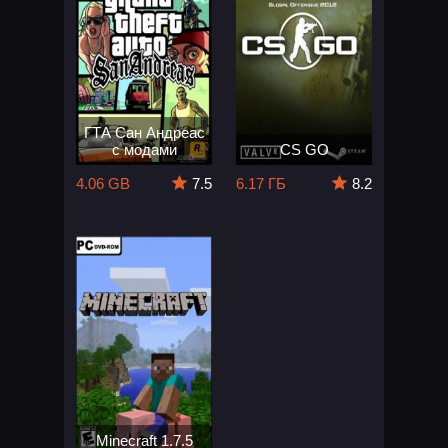
ГТА Сан Андреас
с модами
CS GO
4.06 GB
7.5
6.17 ГБ
8.2
Minecraft 1.7.5