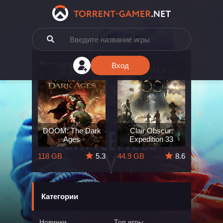
Вход
e: The
DOOM: The Dark
Clair Obscur:
King
ard
Ages
Expedition 33
Deli
5.7
118 GB
5.3
44.9 GB
8.6
164 GB
Категории
Новинки
Топ игры