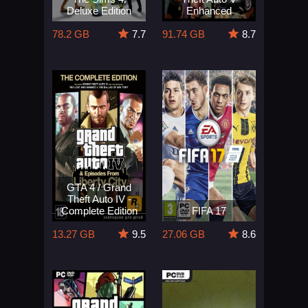
Deluxe Edition
Enhanced
78.2 GB
7.7
91.74 GB
8.7
GTA 4 / Grand
Theft Auto IV -
Complete Edition
FIFA 17
13.27 GB
9.5
27.06 GB
8.6