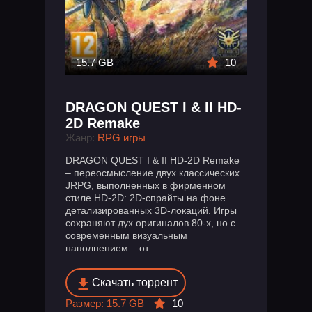
15.7 GB
10
DRAGON QUEST I & II HD-
2D Remake
Жанр:
RPG игры
DRAGON QUEST I & II HD-2D Remake
– переосмысление двух классических
JRPG, выполненных в фирменном
стиле HD-2D: 2D-спрайты на фоне
детализированных 3D-локаций. Игры
сохраняют дух оригиналов 80-х, но с
современным визуальным
наполнением – от...
Скачать торрент
Размер: 15.7 GB
10