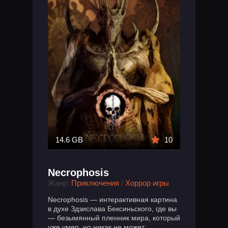
14.6 GB
10
Necrophosis
Жанр:
Приключения
/
Хоррор игры
Necrophosis — интерактивная картина
в духе Здзислава Бексиньского, где вы
— безымянный пленник мира, который
уже умер, но никак не может