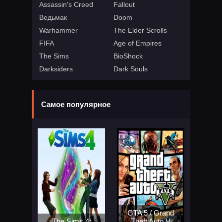
Assassin's Creed
Fallout
Ведьмак
Doom
Warhammer
The Elder Scrolls
FIFA
Age of Empires
The Sims
BioShock
Darksiders
Dark Souls
Самое популярное
GTA 5 / Grand
The Sims 4:
Theft Auto V