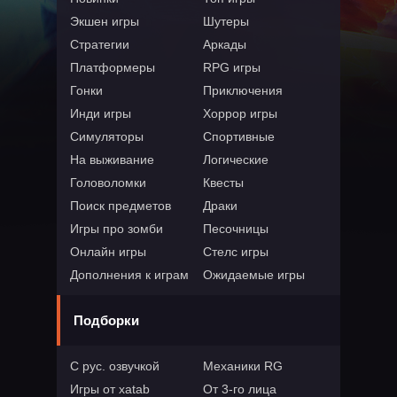
Экшен игры
Шутеры
Стратегии
Аркады
Платформеры
RPG игры
Гонки
Приключения
Инди игры
Хоррор игры
Симуляторы
Спортивные
На выживание
Логические
Головоломки
Квесты
Поиск предметов
Драки
Игры про зомби
Песочницы
Онлайн игры
Стелс игры
Дополнения к играм
Ожидаемые игры
Подборки
С рус. озвучкой
Механики RG
Игры от xatab
От 3-го лица