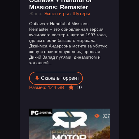
Outlaws + Handful of
Missions: Remaster
Жанр:
Экшен игры
/
Шутеры
Outlaws + Handful of Missions:
Remaster – это обновлённая версия
культового вестерн-шутера 1997 года,
где вы в роли бывшего маршала
Джеймса Андерсона мстите за убитую
жену и похищенную дочь, пронзая
Дикий Запад пулями, динамитом и
холодной...
Скачать торрент
Размер: 4.44 GB
10
327