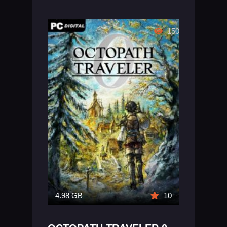
150
4.98 GB
10