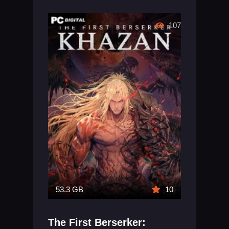
107
53.3 GB
10
The First Berserker: