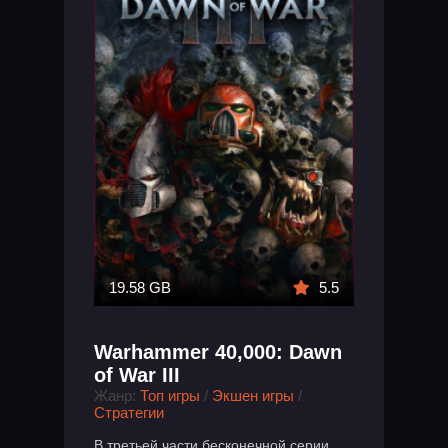
19.58 GB
5.5
Warhammer 40,000: Dawn
of War III
Жанр:
Топ игры
/
Экшен игры
/
Стратегии
В третьей части бесконечной серии