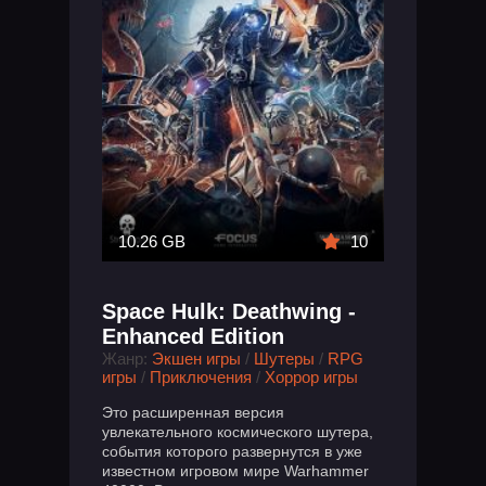
10.26 GB
10
Space Hulk: Deathwing -
Enhanced Edition
Жанр:
Экшен игры
/
Шутеры
/
RPG
игры
/
Приключения
/
Хоррор игры
Это расширенная версия
увлекательного космического шутера,
события которого развернутся в уже
известном игровом мире Warhammer