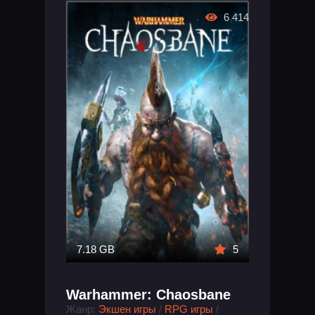
6 414
7.18 GB
5
Warhammer: Chaosbane
Жанр:
Экшен игры
/
RPG игры
/