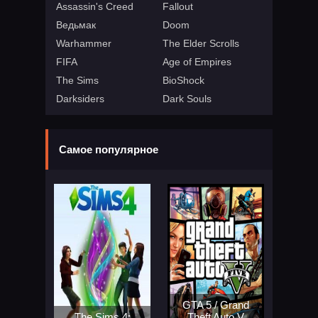
Assassin's Creed
Fallout
Ведьмак
Doom
Warhammer
The Elder Scrolls
FIFA
Age of Empires
The Sims
BioShock
Darksiders
Dark Souls
Самое популярное
GTA 5 / Grand
The Sims 4:
Theft Auto V