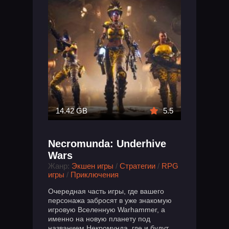
14.42 GB
5.5
Necromunda: Underhive
Wars
Жанр:
Экшен игры
/
Стратегии
/
RPG
игры
/
Приключения
Очередная часть игры, где вашего
персонажа забросят в уже знакомую
игровую Вселенную Warhammer, а
именно на новую планету под
названием Некромунда, где и будут