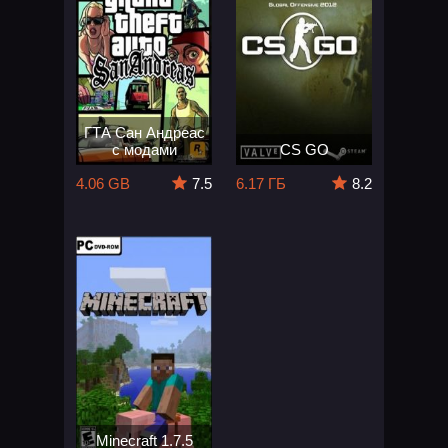
ГТА Сан Андреас
с модами
CS GO
4.06 GB
7.5
6.17 ГБ
8.2
Minecraft 1.7.5