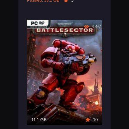
Размер: 33.1 GB
9
4 461
11.1 GB
10