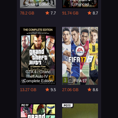
Deluxe Edition
Enhanced
78.2 GB
7.7
91.74 GB
8.7
GTA 4 / Grand
Theft Auto IV -
Complete Edition
FIFA 17
13.27 GB
9.5
27.06 GB
8.6