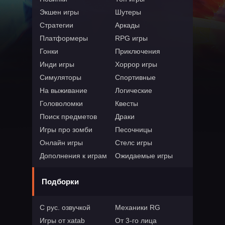
Экшен игры
Шутеры
Стратегии
Аркады
Платформеры
RPG игры
Гонки
Приключения
Инди игры
Хоррор игры
Симуляторы
Спортивные
На выживание
Логические
Головоломки
Квесты
Поиск предметов
Драки
Игры про зомби
Песочницы
Онлайн игры
Стелс игры
Дополнения к играм
Ожидаемые игры
Подборки
С рус. озвучкой
Механики RG
Игры от xatab
От 3-го лица