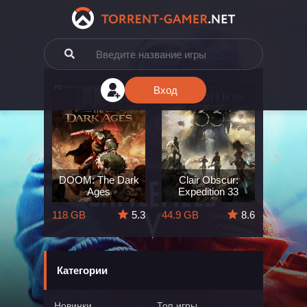
Вход
e: The
DOOM: The Dark
Clair Obscur:
King
ard
Ages
Expedition 33
Deli
5.7
118 GB
5.3
44.9 GB
8.6
164 GB
Категории
Новинки
Топ игры