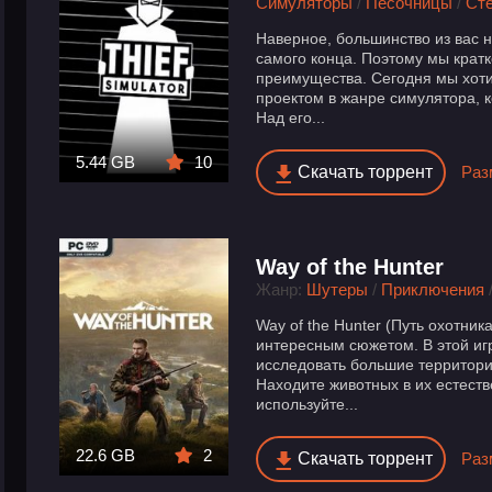
Симуляторы
/
Песочницы
/
Сте
Наверное, большинство из вас 
самого конца. Поэтому мы крат
преимущества. Сегодня мы хоти
проектом в жанре симулятора, к
Над его...
5.44 GB
10
Скачать торрент
Раз
Way of the Hunter
Жанр:
Шутеры
/
Приключения
Way of the Hunter (Путь охотник
интересным сюжетом. В этой иг
исследовать большие территор
Находите животных в их естест
используйте...
22.6 GB
2
Скачать торрент
Раз