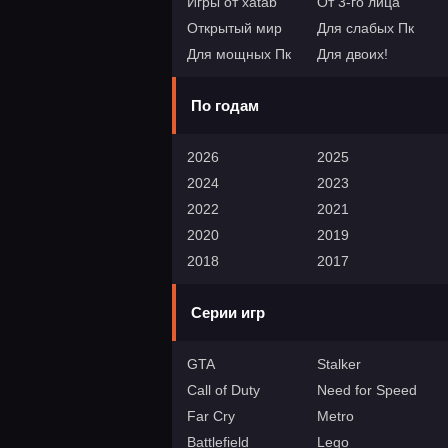
Игры от xatab
От 3-го лица
Открытый мир
Для слабых Пк
Для мощных Пк
Для двоих!
По годам
2026
2025
2024
2023
2022
2021
2020
2019
2018
2017
Серии игр
GTA
Stalker
Call of Duty
Need for Speed
Far Cry
Metro
Battlefield
Lego