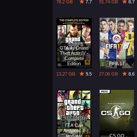
78.2 GB
7.7
91.74 GB
8.7
GTA 4 / Grand
Theft Auto IV -
Complete
Edition
FIFA 17
13.27 GB
9.5
27.06 GB
8.6
ГТА Сан
Андреас с
модами
CS GO