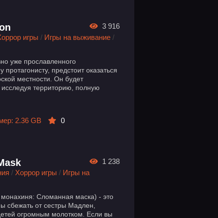
ion
3 916
Хоррор игры
/
Игры на выживание
/
вно уже прославленного
му протагонисту, предстоит оказаться
ской местности. Он будет
, исследуя территорию, полную
мер: 2.36 GB
0
 Mask
1 238
ния
/
Хоррор игры
/
Игры на
я монахиня: Сломанная маска) - это
ны сбежать от сестры Мадлен,
детей огромным молотком. Если вы