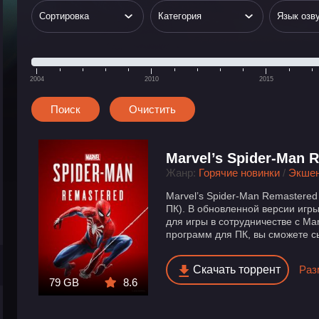
2004
2010
2015
Marvel’s Spider-Man 
Жанр:
Горячие новинки
/
Экшен
Marvel’s Spider-Man Remastered
ПК). В обновленной версии игры
для игры в сотрудничестве с Ma
программ для ПК, вы сможете сы
Скачать торрент
Раз
79 GB
8.6