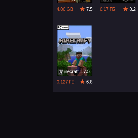
4.06 GB
7.5
6.17 ГБ
8.2
Minecraft 1.7.5
0.127 ГБ
6.8