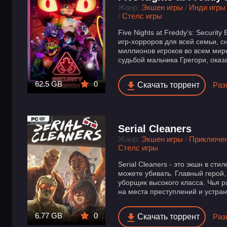
Жанр:
Экшен игры
/
Инди игры
/
Стелс игры
Five Nights at Freddy’s: Securi
игр-хорроров для всей семьи, с
миллионов игроков во всем мир
судьбой мальчика Грегори, оказ
62.5 GB
0
Скачать торрент
Раз
Serial Cleaners
Жанр:
Экшен игры
/
Приключе
Стелс игры
Serial Cleaners - это экшн в ст
можете убивать. Главный герой
уборщик высокого класса. Чья р
на места преступлений и устраня
6.77 GB
0
Скачать торрент
Раз