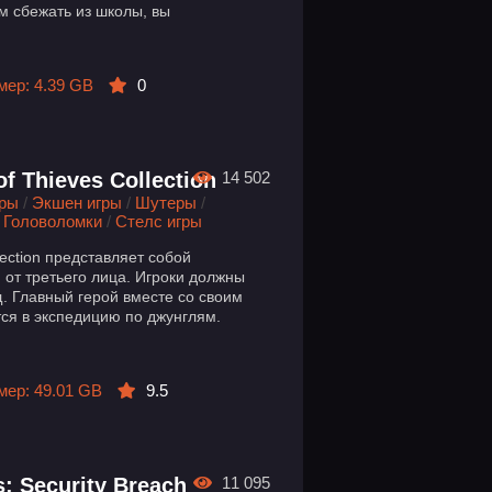
м сбежать из школы, вы
мер: 4.39 GB
0
 Thieves Collection
14 502
гры
/
Экшен игры
/
Шутеры
/
/
Головоломки
/
Стелс игры
lection представляет собой
 от третьего лица. Игроки должны
. Главный герой вместе со своим
тся в экспедицию по джунглям.
мер: 49.01 GB
9.5
s: Security Breach
11 095