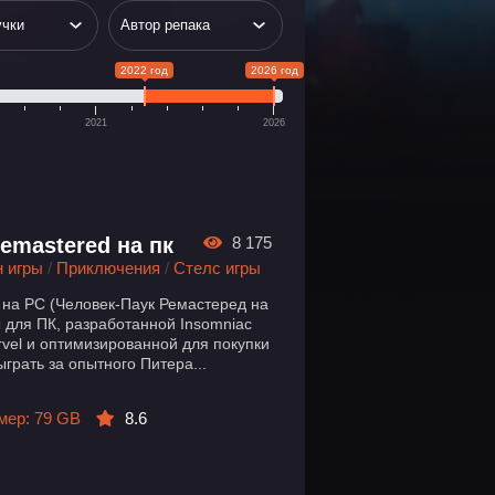
2022 год
2026 год
2021
2026
Remastered на пк
8 175
 игры
/
Приключения
/
Стелс игры
 на PC (Человек-Паук Ремастеред на
 для ПК, разработанной Insomniac
rvel и оптимизированной для покупки
грать за опытного Питера...
мер: 79 GB
8.6