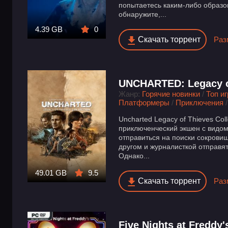
попытаетесь каким-либо образо
обнаружите,...
4.39 GB
0
Скачать торрент
Раз
UNCHARTED: Legacy of
Жанр:
Горячие новинки
/
Топ и
Платформеры
/
Приключения
Uncharted Legacy of Thieves Col
приключенческий экшен с видом
отправиться на поиски сокровищ
другом и журналисткой отправя
Однако...
49.01 GB
9.5
Скачать торрент
Раз
Five Nights at Freddy'