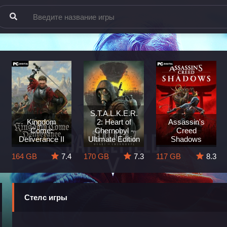
S.T.A.L.K.E.R.
Kingdom
2: Heart of
Assassin's
Come:
Chernobyl -
Creed
Deliverance II
Ultimate Edition
Shadows
164 GB
7.4
170 GB
7.3
117 GB
8.3
Стелс игры