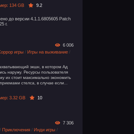
мер: 134 GB
9.2
но до версии 4.1.1.6805605 Patch
5 г.
6 006
Хоррор игры
/
Игры на выживание
/
захватывающий экшн, в котором Ад
ись наружу. Ресурсы пользователя
ому их стоит максимально экономить
приемами стелса, в случае если...
мер: 3.32 GB
10
7 306
/
Приключения
/
Инди игры
/