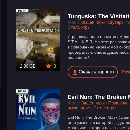
Tunguska: The Visitat
Жанр:
Экшен игры
/
Шутеры
/
Стелс игры
Игра, созданная по мотивам да
S.T.A.L.K.E.R. На этот раз ваше
в совершенно незнакомой сибир
пробираться, сквозь дикие леса
опасностей....
2.36 GB
0
Скачать торрент
Раз
Evil Nun: The Broken
Жанр:
Экшен игры
/
Приключе
выживание
/
Стелс игры
Evil Nun: The Broken Mask (Зла
игра ужасов, в которой вы долж
монахини, которая наказывает 