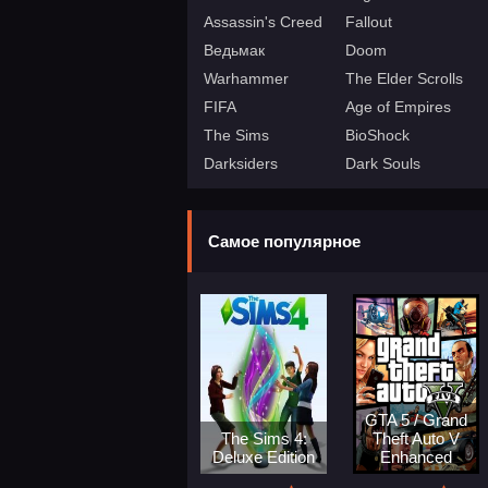
Assassin's Creed
Fallout
Ведьмак
Doom
Warhammer
The Elder Scrolls
FIFA
Age of Empires
The Sims
BioShock
Darksiders
Dark Souls
Самое популярное
GTA 5 / Grand
The Sims 4:
Theft Auto V
Deluxe Edition
Enhanced