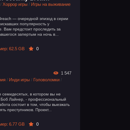
/
Хоррор игры
/
Игры на выживание
ty Breach — очередной эпизод в серии
нискавших популярность у
е. Вам предстоит проследить за
авшегося запертым на ночь в...
мер: 62.5 GB
0
1 547
ния
/
Инди игры
/
Головоломки
/
иле семидесятых, в котором вы не
, Боб Лайнер, - профессиональный
абота состоит в том, чтобы выезжать
ть преступников. Проект...
мер: 6.77 GB
0