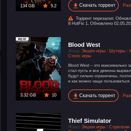
Скачать торрент
Раз
134 GB
9.2
Торрент перезалит. Обновле
8 HotFix 1. Обновлено 02.05.202
Blood West
Жанр:
Экшен игры
/
Шутеры
/
Стелс игры
Blood West – это максимально 
стал пусть и все демоны вырвал
будут сильно ограничены, поэт
и как можно чаще пользоваться 
3.32 GB
10
Скачать торрент
Раз
Thief Simulator
Жанр:
Экшен игры
/
Стратегии