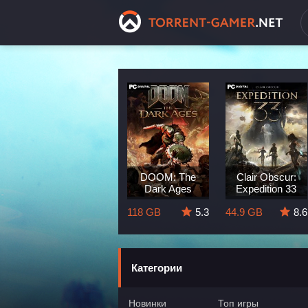
Dragon Age:
DOOM: The
Clair Obscur:
The Veilguard
Dark Ages
Expedition 33
8.3
82 GB
5.7
118 GB
5.3
44.9 GB
8.6
Категории
Новинки
Топ игры