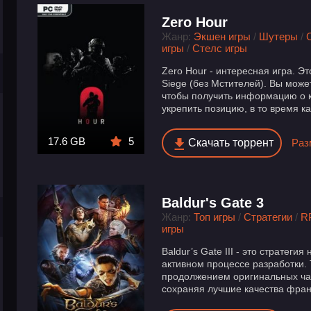
Zero Hour
Жанр:
Экшен игры
/
Шутеры
/
игры
/
Стелс игры
Zero Hour - интересная игра. Эт
Siege (без Мстителей). Вы може
чтобы получить информацию о к
укрепить позицию, в то время ка
17.6 GB
5
Скачать торрент
Раз
Baldur's Gate 3
Жанр:
Топ игры
/
Стратегии
/
R
игры
Baldur’s Gate III - это стратеги
активном процессе разработки.
продолжением оригинальных част
сохраняя лучшие качества фран