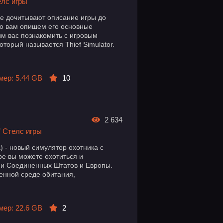
лс игры
не дочитывают описание игры до
ко вам опишем его основные
м вас познакомить с игровым
оторый называется Thief Simulator.
мер: 5.44 GB
10
2 634
/
Стелс игры
а) - новый симулятор охотника с
ре вы можете охотиться и
ии Соединенных Штатов и Европы.
венной среде обитания,
мер: 22.6 GB
2