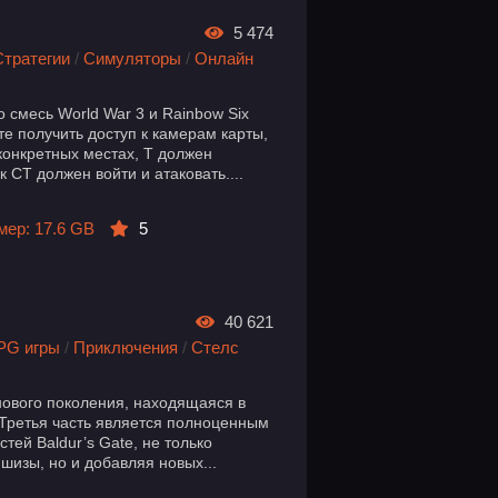
5 474
Стратегии
/
Симуляторы
/
Онлайн
о смесь World War 3 и Rainbow Six
те получить доступ к камерам карты,
онкретных местах, T должен
к CT должен войти и атаковать....
мер: 17.6 GB
5
40 621
PG игры
/
Приключения
/
Стелс
я нового поколения, находящаяся в
 Третья часть является полноценным
ей Baldur’s Gate, не только
шизы, но и добавляя новых...