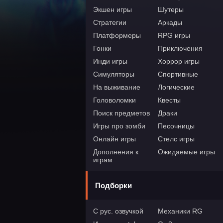
Экшен игры
Шутеры
Стратегии
Аркады
Платформеры
RPG игры
Гонки
Приключения
Инди игры
Хоррор игры
Симуляторы
Спортивные
На выживание
Логические
Головоломки
Квесты
Поиск предметов
Драки
Игры про зомби
Песочницы
Онлайн игры
Стелс игры
Дополнения к
Ожидаемые игры
играм
Подборки
С рус. озвучкой
Механики RG