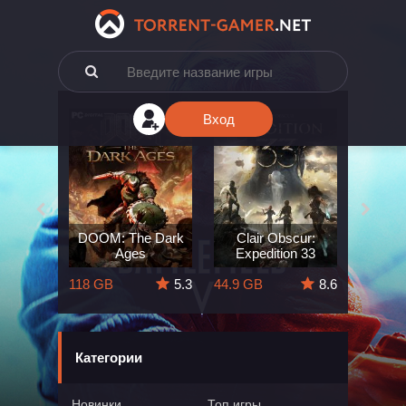
Вход
e: The
DOOM: The Dark
Clair Obscur:
King
ard
Ages
Expedition 33
Deli
5.7
118 GB
5.3
44.9 GB
8.6
164 GB
Категории
Новинки
Топ игры