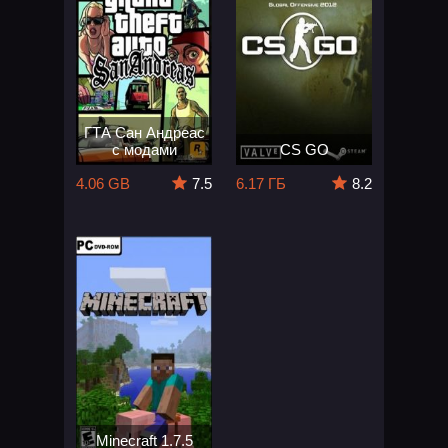
ГТА Сан Андреас
с модами
CS GO
4.06 GB
7.5
6.17 ГБ
8.2
Minecraft 1.7.5