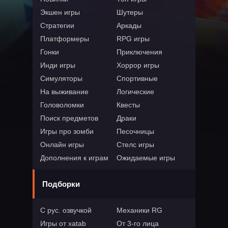
Экшен игры
Шутеры
Стратегии
Аркады
Платформеры
RPG игры
Гонки
Приключения
Инди игры
Хоррор игры
Симуляторы
Спортивные
На выживание
Логические
Головоломки
Квесты
Поиск предметов
Драки
Игры про зомби
Песочницы
Онлайн игры
Стелс игры
Дополнения к играм
Ожидаемые игры
Подборки
С рус. озвучкой
Механики RG
Игры от xatab
От 3-го лица