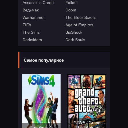
Assassin's Creed
Fallout
Ведьмак
Doom
Warhammer
The Elder Scrolls
FIFA
Age of Empires
The Sims
BioShock
Darksiders
Dark Souls
Самое популярное
GTA 5 / Grand
The Sims 4:
Theft Auto V