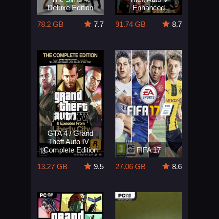
Deluxe Edition
Enhanced
78.2 GB
7.7
91.74 GB
8.7
GTA 4 / Grand
Theft Auto IV -
Complete Edition
FIFA 17
13.27 GB
9.5
27.06 GB
8.6