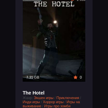
7.31 GB
0
The Hotel
Жанр:
Экшен игры
/
Приключения
/
Инди игры
/
Хоррор игры
/
Игры на
выживание
/
Игры про зомби