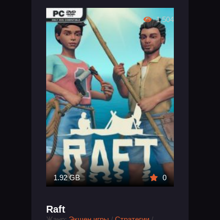
1 504
1.92 GB
0
Raft
Жанр:
Экшен игры
/
Стратегии
/