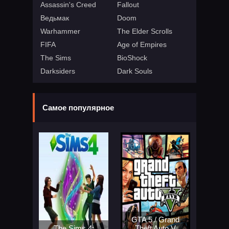
Assassin's Creed
Fallout
Ведьмак
Doom
Warhammer
The Elder Scrolls
FIFA
Age of Empires
The Sims
BioShock
Darksiders
Dark Souls
Самое популярное
GTA 5 / Grand
The Sims 4:
Theft Auto V