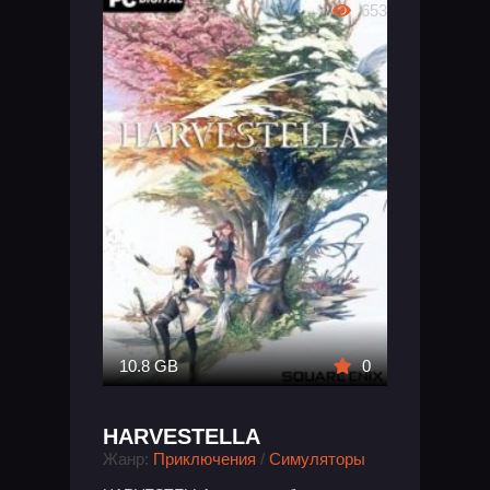
653
10.8 GB
0
HARVESTELLA
Жанр:
Приключения
/
Симуляторы