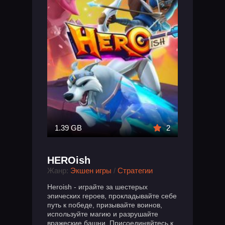
1.39 GB
2
HEROish
Жанр:
Экшен игры
/
Стратегии
Heroish - играйте за шестерых
эпических героев, прокладывайте себе
путь к победе, призывайте воинов,
используйте магию и разрушайте
вражеские башни. Присоединяйтесь к