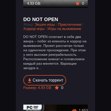
4.93 GB
0
DO NOT OPEN
Жанр:
Экшен игры
/
Приключения
/
Хоррор игры
/
Игры на выживание
DO NOT OPEN сочетает в себе два
жанра – побег из комнаты и хоррор на
выживание. Проект рассчитан только
на одиночное прохождение. При этом
у него высокая реиграбельность.
Расположение комнат и головоломок
каждый раз меняется. Вариации
загадок и...
Скачать торрент
Размер: 4.93 GB
0
1 653