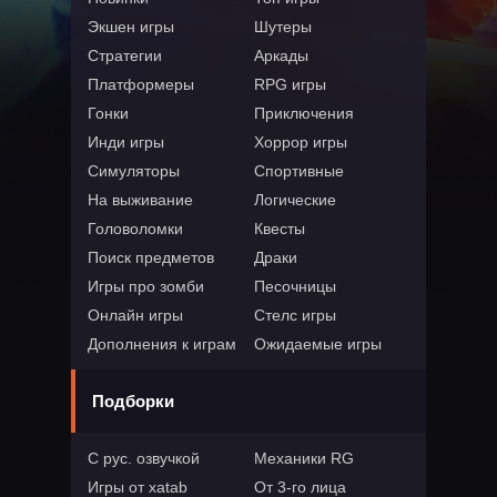
Экшен игры
Шутеры
Стратегии
Аркады
Платформеры
RPG игры
Гонки
Приключения
Инди игры
Хоррор игры
Симуляторы
Спортивные
На выживание
Логические
Головоломки
Квесты
Поиск предметов
Драки
Игры про зомби
Песочницы
Онлайн игры
Стелс игры
Дополнения к играм
Ожидаемые игры
Подборки
С рус. озвучкой
Механики RG
Игры от xatab
От 3-го лица