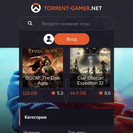
Вход
e: The
DOOM: The Dark
Clair Obscur:
King
ard
Ages
Expedition 33
Deli
5.7
118 GB
5.3
44.9 GB
8.6
164 GB
Категории
Новинки
Топ игры