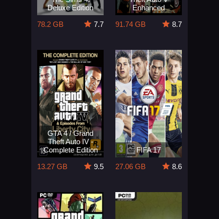
Deluxe Edition
Enhanced
78.2 GB
7.7
91.74 GB
8.7
GTA 4 / Grand
Theft Auto IV -
Complete Edition
FIFA 17
13.27 GB
9.5
27.06 GB
8.6