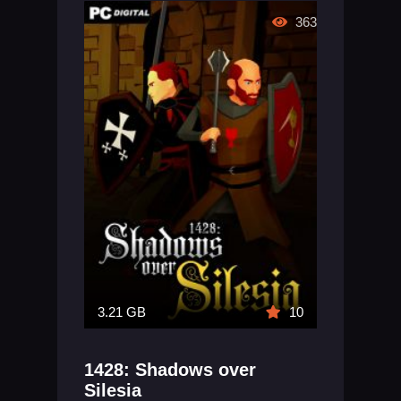
363
3.21 GB
10
1428: Shadows over
Silesia