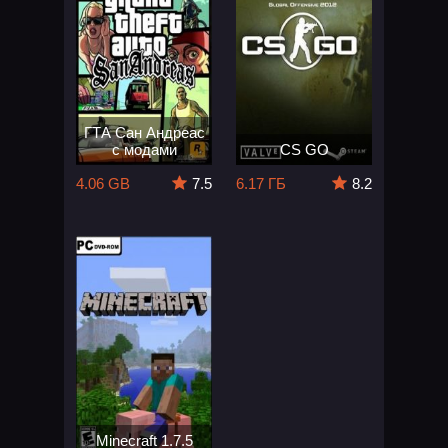
ГТА Сан Андреас
с модами
CS GO
4.06 GB
7.5
6.17 ГБ
8.2
Minecraft 1.7.5