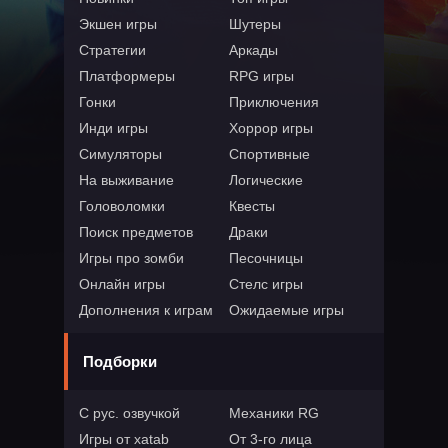
Экшен игры
Шутеры
Стратегии
Аркады
Платформеры
RPG игры
Гонки
Приключения
Инди игры
Хоррор игры
Симуляторы
Спортивные
На выживание
Логические
Головоломки
Квесты
Поиск предметов
Драки
Игры про зомби
Песочницы
Онлайн игры
Стелс игры
Дополнения к играм
Ожидаемые игры
Подборки
С рус. озвучкой
Механики RG
Игры от xatab
От 3-го лица