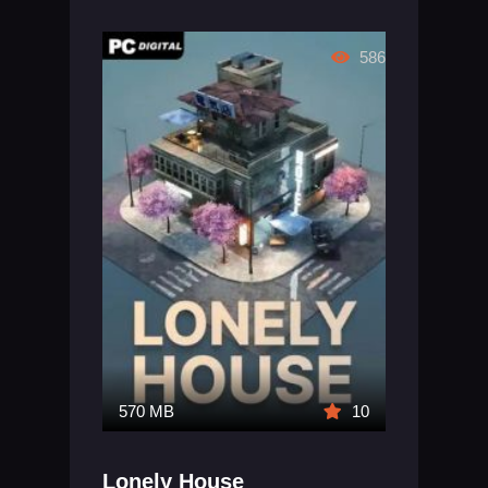
586
570 MB
10
Lonely House