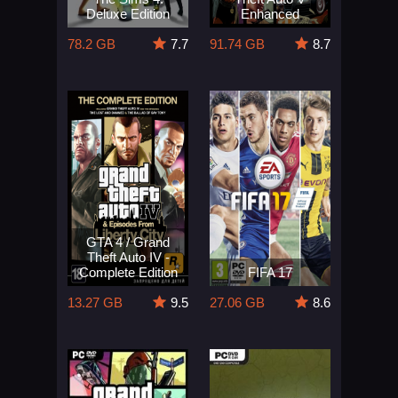
Deluxe Edition
Enhanced
78.2 GB
7.7
91.74 GB
8.7
GTA 4 / Grand
Theft Auto IV -
Complete Edition
FIFA 17
13.27 GB
9.5
27.06 GB
8.6