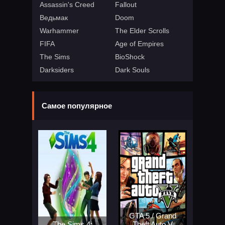
Assassin's Creed
Fallout
Ведьмак
Doom
Warhammer
The Elder Scrolls
FIFA
Age of Empires
The Sims
BioShock
Darksiders
Dark Souls
Самое популярное
GTA 5 / Grand
The Sims 4:
Theft Auto V