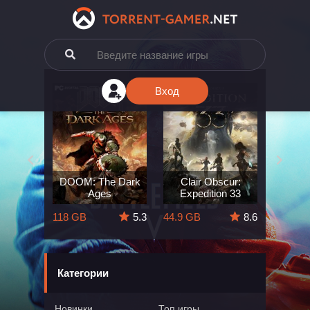
Вход
e: The
DOOM: The Dark
Clair Obscur:
King
ard
Ages
Expedition 33
Deli
5.7
118 GB
5.3
44.9 GB
8.6
164 GB
Категории
Новинки
Топ игры