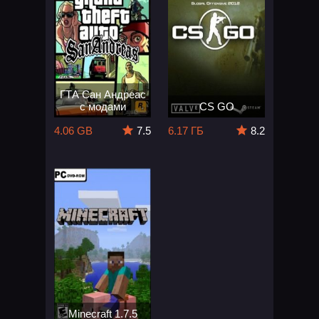
ГТА Сан Андреас
с модами
CS GO
4.06 GB
7.5
6.17 ГБ
8.2
Minecraft 1.7.5