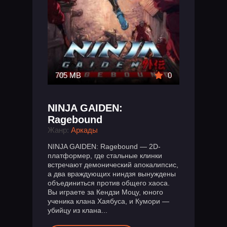
705 MB
0
NINJA GAIDEN:
Ragebound
Жанр:
Аркады
NINJA GAIDEN: Ragebound — 2D-
платформер, где стальные клинки
встречают демонический апокалипсис,
а два враждующих ниндзя вынуждены
объединиться против общего хаоса.
Вы играете за Кендзи Моцу, юного
ученика клана Хаябуса, и Кумори —
убийцу из клана...