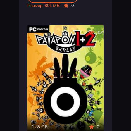
Размер: 801 MB
0
304
1.85 GB
0