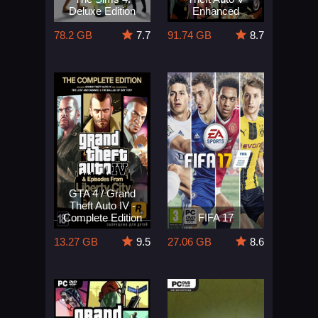
Deluxe Edition
Enhanced
78.2 GB
7.7
91.74 GB
8.7
GTA 4 / Grand
Theft Auto IV -
Complete Edition
FIFA 17
13.27 GB
9.5
27.06 GB
8.6