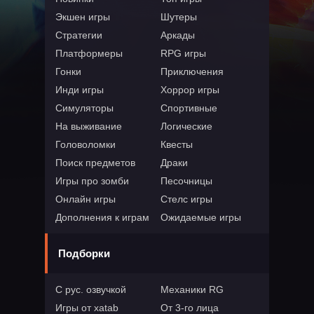
Экшен игры
Шутеры
Стратегии
Аркады
Платформеры
RPG игры
Гонки
Приключения
Инди игры
Хоррор игры
Симуляторы
Спортивные
На выживание
Логические
Головоломки
Квесты
Поиск предметов
Драки
Игры про зомби
Песочницы
Онлайн игры
Стелс игры
Дополнения к играм
Ожидаемые игры
Подборки
С рус. озвучкой
Механики RG
Игры от xatab
От 3-го лица