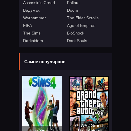
Assassin's Creed
Fallout
Ведьмак
Doom
Warhammer
The Elder Scrolls
FIFA
Age of Empires
The Sims
BioShock
Darksiders
Dark Souls
Самое популярное
GTA 5 / Grand
The Sims 4:
Theft Auto V