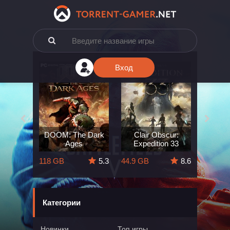
Вход
e: The
DOOM: The Dark
Clair Obscur:
King
ard
Ages
Expedition 33
Deli
5.7
118 GB
5.3
44.9 GB
8.6
164 GB
Категории
Новинки
Топ игры