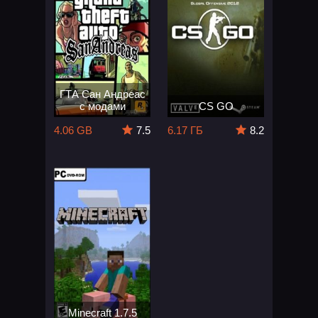
ГТА Сан Андреас
с модами
CS GO
4.06 GB
7.5
6.17 ГБ
8.2
Minecraft 1.7.5