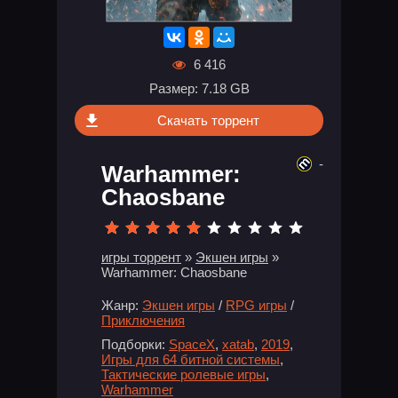
6 416
Размер: 7.18 GB
Скачать торрент
-
Warhammer:
Chaosbane
игры торрент
»
Экшен игры
»
Warhammer: Chaosbane
Жанр:
Экшен игры
/
RPG игры
/
Приключения
Подборки:
SpaceX
,
xatab
,
2019
,
Игры для 64 битной системы
,
Тактические ролевые игры
,
Warhammer