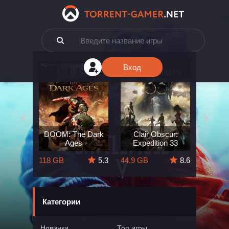
Вход
e: The
DOOM: The Dark
Clair Obscur:
King
ard
Ages
Expedition 33
Deli
5.7
118 GB
5.3
44.9 GB
8.6
164 GB
Категории
Новинки
Топ игры