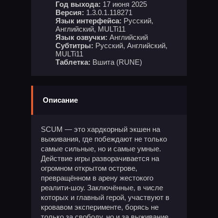
Год выхода:
17 июня 2025
Версия:
1.3.0.1.118271
Язык интерфейса:
Русский,
Английский, MULTi11
Язык озвучки:
Английский
Субтитры:
Русский, Английский,
MULTi11
Таблетка:
Вшита (RUNE)
Описание
SCUM — это хардкорный экшен на
выживания, где побеждают не только
самые сильные, но и самые умные.
Действие игры разворачивается на
огромном открытом острове,
превращённом в арену жестокого
реалити-шоу. Заключённые, в числе
которых и главный герой, участвуют в
кровавом эксперименте, борясь не
только за свободу, но и за выживание