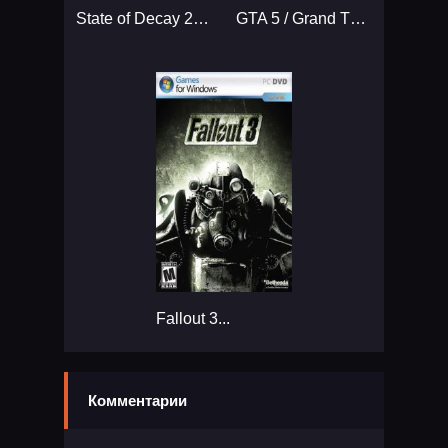
State of Decay 2: Juggernaut Edition...
GTA 5 / Grand Theft Auto V Enhanced...
Fallout 3...
Комментарии