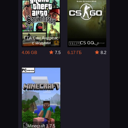
ГТА Сан Андреас
с модами
CS GO
4.06 GB
7.5
6.17 ГБ
8.2
Minecraft 1.7.5