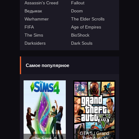
Assassin's Creed
Fallout
Ведьмак
Doom
Warhammer
The Elder Scrolls
FIFA
Age of Empires
The Sims
BioShock
Darksiders
Dark Souls
Самое популярное
GTA 5 / Grand
The Sims 4:
Theft Auto V