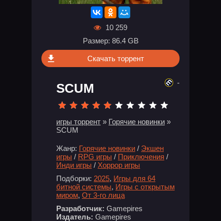
10 259
Размер: 86.4 GB
Скачать торрент
-
SCUM
игры торрент
»
Горячие новинки
»
SCUM
Жанр:
Горячие новинки
/
Экшен
игры
/
RPG игры
/
Приключения
/
Инди игры
/
Хоррор игры
Подборки:
2025
,
Игры для 64
битной системы
,
Игры с открытым
миром
,
От 3-го лица
Разработчик:
Gamepires
Издатель:
Gamepires