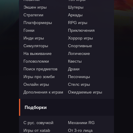
Экшен игры
Шутеры
Стратегии
Аркады
Платформеры
RPG игры
Гонки
Приключения
Инди игры
Хоррор игры
Симуляторы
Спортивные
На выживание
Логические
Головоломки
Квесты
Поиск предметов
Драки
Игры про зомби
Песочницы
Онлайн игры
Стелс игры
Дополнения к играм
Ожидаемые игры
Подборки
С рус. озвучкой
Механики RG
Игры от xatab
От 3-го лица