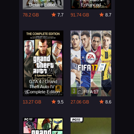
Deluxe Edition
Enhanced
78.2 GB
7.7
91.74 GB
8.7
GTA 4 / Grand
Theft Auto IV -
Complete Edition
FIFA 17
13.27 GB
9.5
27.06 GB
8.6