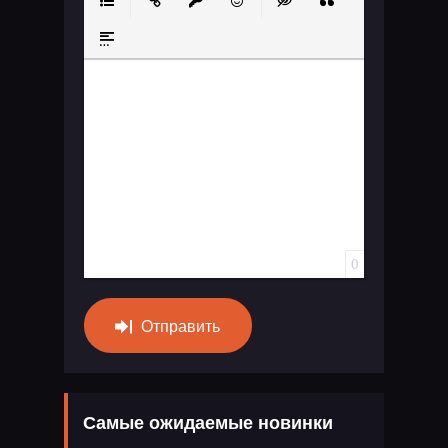
Маркированный список
Вставить ссылку
Вставить защищенную ссылку
Вставить смайлик
Вставка скрытого те
Вставка цитат
Вставка спойлера
0
Отправить
Самые ожидаемые новинки