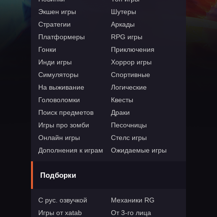
Экшен игры
Шутеры
Стратегии
Аркады
Платформеры
RPG игры
Гонки
Приключения
Инди игры
Хоррор игры
Симуляторы
Спортивные
На выживание
Логические
Головоломки
Квесты
Поиск предметов
Драки
Игры про зомби
Песочницы
Онлайн игры
Стелс игры
Дополнения к играм
Ожидаемые игры
Подборки
С рус. озвучкой
Механики RG
Игры от xatab
От 3-го лица