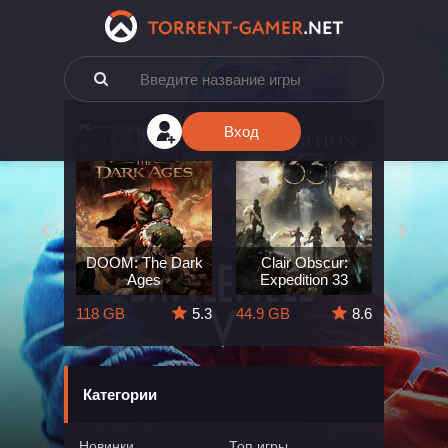
Вход
e: The
DOOM: The Dark
Clair Obscur:
King
ard
Ages
Expedition 33
Deli
5.7
118 GB
5.3
44.9 GB
8.6
164 GB
Категории
Новинки
Топ игры