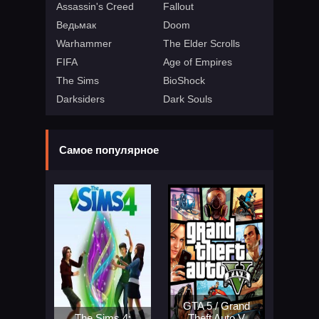
Assassin's Creed
Fallout
Ведьмак
Doom
Warhammer
The Elder Scrolls
FIFA
Age of Empires
The Sims
BioShock
Darksiders
Dark Souls
Самое популярное
GTA 5 / Grand
The Sims 4:
Theft Auto V