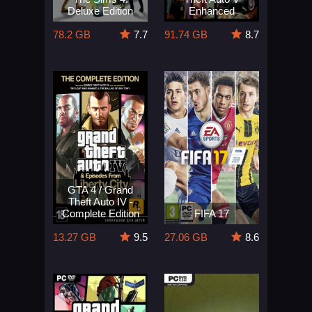
Deluxe Edition
Enhanced
78.2 GB
7.7
91.74 GB
8.7
GTA 4 / Grand
Theft Auto IV -
Complete Edition
FIFA 17
13.27 GB
9.5
27.06 GB
8.6