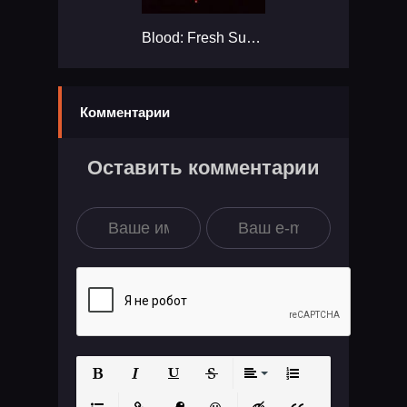
Blood: Fresh Supply...
Комментарии
Оставить комментарии
Полужирный
Курсив
Подчеркнутый
Зачеркнутый
Выравнивание
Нумерованный