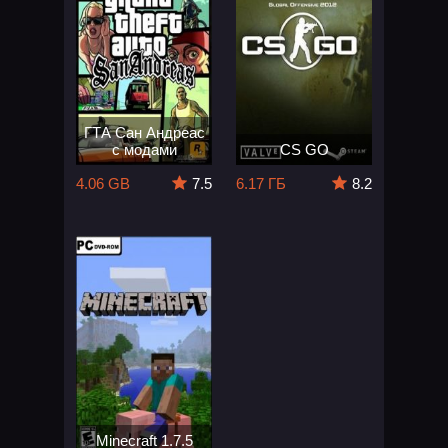
ГТА Сан Андреас
с модами
CS GO
4.06 GB
7.5
6.17 ГБ
8.2
Minecraft 1.7.5