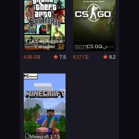
ГТА Сан Андреас
с модами
CS GO
4.06 GB
7.5
6.17 ГБ
8.2
Minecraft 1.7.5