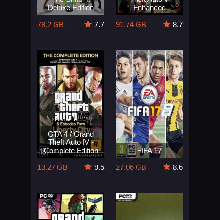
Deluxe Edition
Enhanced
78.2 GB
7.7
91.74 GB
8.7
GTA 4 / Grand
Theft Auto IV -
Complete Edition
FIFA 17
13.27 GB
9.5
27.06 GB
8.6