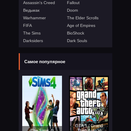
Assassin's Creed
Fallout
Ведьмак
Doom
Warhammer
The Elder Scrolls
FIFA
Age of Empires
The Sims
BioShock
Darksiders
Dark Souls
Самое популярное
GTA 5 / Grand
The Sims 4:
Theft Auto V