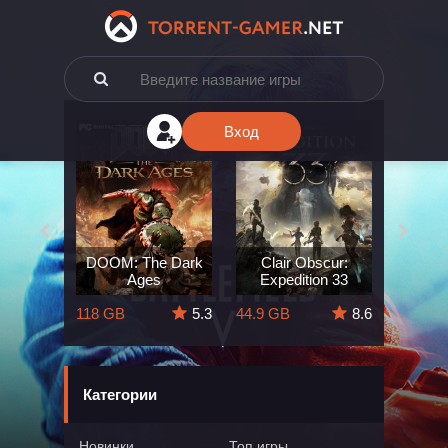
Вход
e: The
DOOM: The Dark
Clair Obscur:
King
ard
Ages
Expedition 33
Deli
5.7
118 GB
5.3
44.9 GB
8.6
164 GB
Категории
Новинки
Топ игры