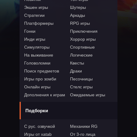
Экшен игры
Шутеры
Стратегии
Аркады
Платформеры
RPG игры
Гонки
Приключения
Инди игры
Хоррор игры
Симуляторы
Спортивные
На выживание
Логические
Головоломки
Квесты
Поиск предметов
Драки
Игры про зомби
Песочницы
Онлайн игры
Стелс игры
Дополнения к играм
Ожидаемые игры
Подборки
С рус. озвучкой
Механики RG
Игры от xatab
От 3-го лица