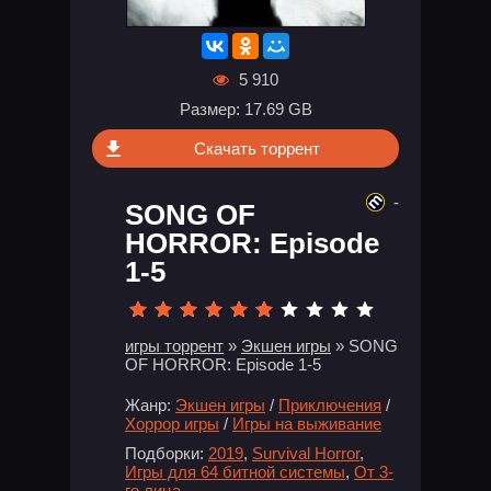
5 910
Размер: 17.69 GB
Скачать торрент
-
SONG OF
HORROR: Episode
1-5
игры торрент
»
Экшен игры
» SONG
OF HORROR: Episode 1-5
Жанр:
Экшен игры
/
Приключения
/
Хоррор игры
/
Игры на выживание
Подборки:
2019
,
Survival Horror
,
Игры для 64 битной системы
,
От 3-
го лица