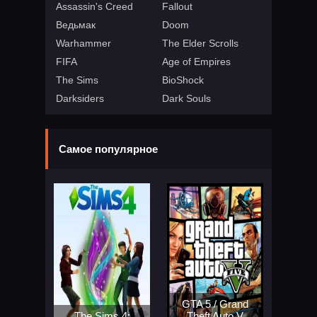
Assassin's Creed
Fallout
Ведьмак
Doom
Warhammer
The Elder Scrolls
FIFA
Age of Empires
The Sims
BioShock
Darksiders
Dark Souls
Самое популярное
GTA 5 / Grand
The Sims 4:
Theft Auto V