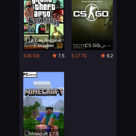
ГТА Сан Андреас
с модами
CS GO
4.06 GB
7.5
6.17 ГБ
8.2
Minecraft 1.7.5