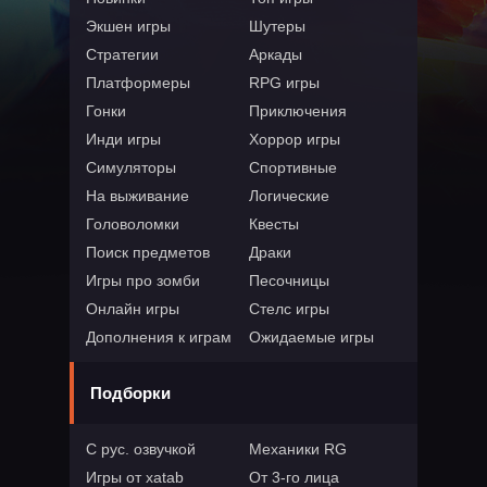
Экшен игры
Шутеры
Стратегии
Аркады
Платформеры
RPG игры
Гонки
Приключения
Инди игры
Хоррор игры
Симуляторы
Спортивные
На выживание
Логические
Головоломки
Квесты
Поиск предметов
Драки
Игры про зомби
Песочницы
Онлайн игры
Стелс игры
Дополнения к играм
Ожидаемые игры
Подборки
С рус. озвучкой
Механики RG
Игры от xatab
От 3-го лица