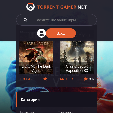
Вход
e: The
DOOM: The Dark
Clair Obscur:
King
ard
Ages
Expedition 33
Deli
5.7
118 GB
5.3
44.9 GB
8.6
164 GB
Категории
Новинки
Топ игры