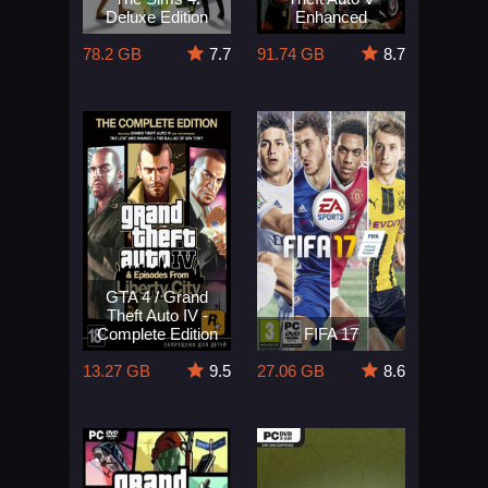
Deluxe Edition
Enhanced
78.2 GB
7.7
91.74 GB
8.7
GTA 4 / Grand
Theft Auto IV -
Complete Edition
FIFA 17
13.27 GB
9.5
27.06 GB
8.6