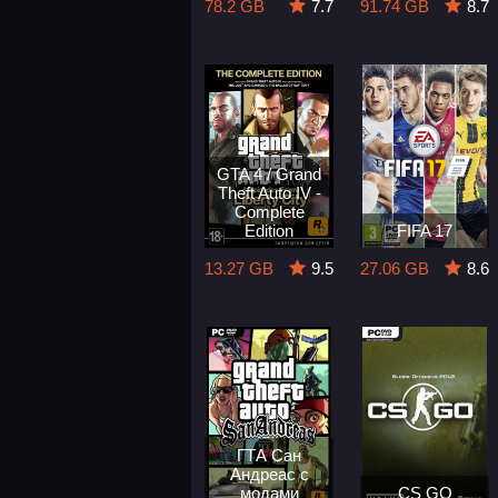
78.2 GB
7.7
91.74 GB
8.7
GTA 4 / Grand
Theft Auto IV -
Complete
Edition
FIFA 17
13.27 GB
9.5
27.06 GB
8.6
ГТА Сан
Андреас с
модами
CS GO