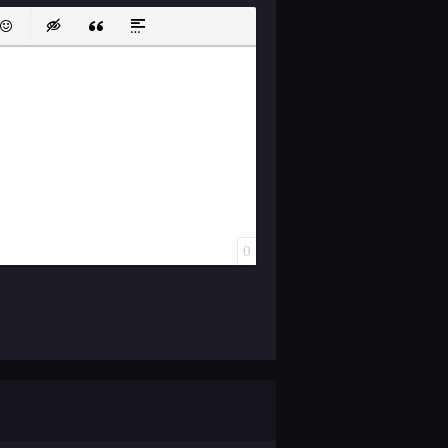
ок
й список
ь ссылку
тавить защищенную ссылку
Вставить смайлик
Вставка скрытого текста
Вставка цитаты
Вставка спойлера
0