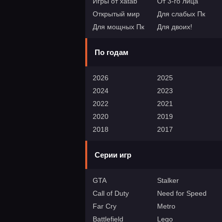
Игры от xatab
От 3-го лица
Открытый мир
Для слабых Пк
Для мощных Пк
Для двоих!
По годам
2026
2025
2024
2023
2022
2021
2020
2019
2018
2017
Серии игр
GTA
Stalker
Call of Duty
Need for Speed
Far Cry
Metro
Battlefield
Lego