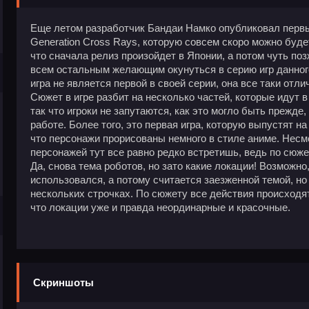
Еще летом разработчик Бандаи Намко опубликовал первы
Generation Cross Rays, которую совсем скоро можно будет
что сначала релиз произойдет в Японии, а потом чуть по
всем остальным желающим окунуться в серию игр данного
игра не является первой в своей серии, она все таки отл
Сюжет в игре разбит на несколько частей, которые идут 
так что игроки не запутаются, как это могло быть прежде,
работе. Более того, это первая игра, которую выпустят 
что персонажи прорисованы немного в стиле аниме. Несм
персонажей тут все равно редко встретишь, ведь по сюжет
Да, снова тема роботов, но зато какие локации! Возможн
использовался, а потому считается заезженной темой, но 
нескольких строчках. По сюжету все действия происходят
что локации уже и правда неординарные и красочные.
Скриншоты