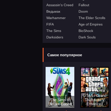
Assassin's Creed
Fallout
Ведьмак
Doom
Warhammer
The Elder Scrolls
FIFA
Age of Empires
The Sims
BioShock
Darksiders
Dark Souls
Самое популярное
GTA 5 / Grand
The Sims 4:
Theft Auto V
Deluxe Edition
Enhanced