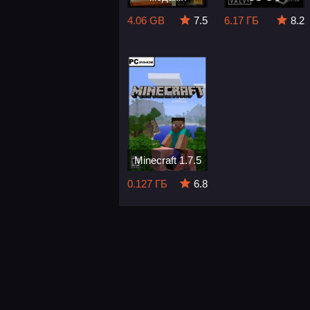
4.06 GB
7.5
6.17 ГБ
8.2
Minecraft 1.7.5
0.127 ГБ
6.8