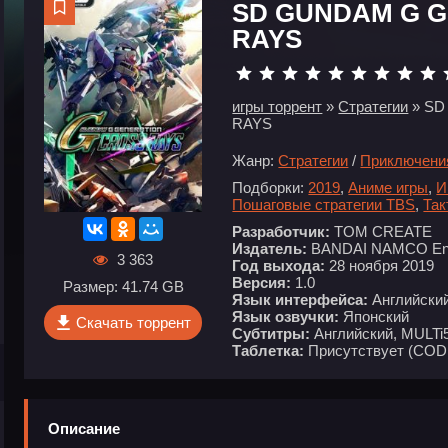
SD GUNDAM G 
RAYS
игры торрент
»
Стратегии
» SD
RAYS
Жанр:
Стратегии
/
Приключени
Подборки:
2019
,
Аниме игры
,
И
Пошаговые стратегии TBS
,
Так
Разработчик:
TOM CREATE
Издатель:
BANDAI NAMCO Ent
3 363
Год выхода:
28 ноября 2019
Версия:
1.0
Размер: 41.74 GB
Язык интерфейса:
Английский
Язык озвучки:
Японский
Скачать торрент
Субтитры:
Английский, MULTi
Таблетка:
Присутствует (COD
Описание