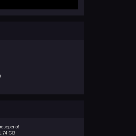
0
оверено!
1.74 GB