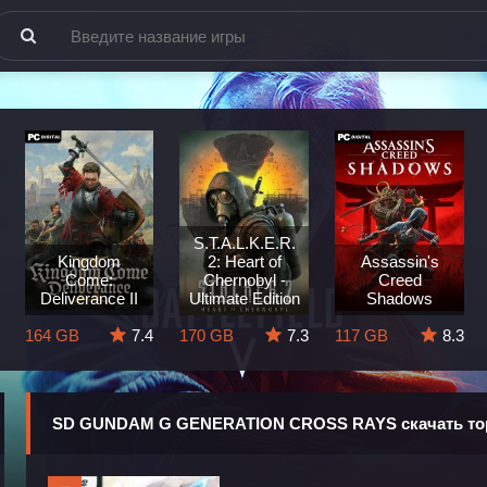
S.T.A.L.K.E.R.
Kingdom
2: Heart of
Assassin's
Come:
Chernobyl -
Creed
Deliverance II
Ultimate Edition
Shadows
164 GB
7.4
170 GB
7.3
117 GB
8.3
SD GUNDAM G GENERATION CROSS RAYS скачать то