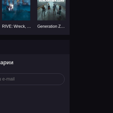
RIVE: Wreck, Hack, Die, Retry!...
Generation Zero...
тарии