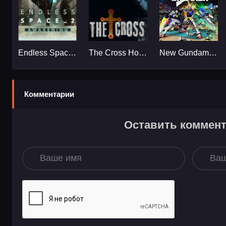
Endless Space 2...
The Cross Horror Game...
New Gundam Breaker...
Комментарии
Оставить коммен