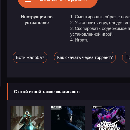
Инструкция по
Смонтировать образ с пом
устрановке
Установить игру, следуя и
Скопировать содержимое п
установленной игрой.
Играть.
Есть жалоба?
Как скачать через торрент?
Пр
С этой игрой также скачивают: