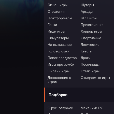
Экшен игры
Шутеры
Стратегии
Аркады
Платформеры
RPG игры
Гонки
Приключения
Инди игры
Хоррор игры
Симуляторы
Спортивные
На выживание
Логические
Головоломки
Квесты
Поиск предметов
Драки
Игры про зомби
Песочницы
Онлайн игры
Стелс игры
Дополнения к
Ожидаемые игры
играм
Подборки
С рус. озвучкой
Механики RG