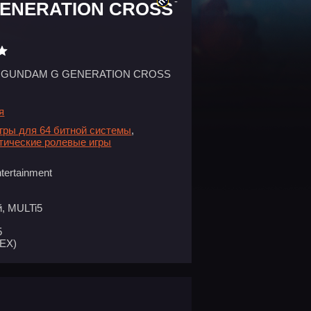
-
GENERATION CROSS
 GUNDAM G GENERATION CROSS
я
гры для 64 битной системы
,
тические ролевые игры
ertainment
, MULTi5
5
EX)