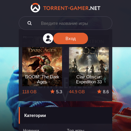
Вход
e: The
DOOM: The Dark
Clair Obscur:
King
ard
Ages
Expedition 33
Deli
5.7
118 GB
5.3
44.9 GB
8.6
164 GB
Категории
Новинки
Топ игры