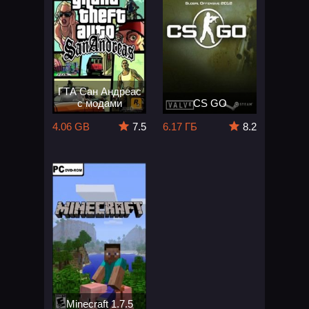
ГТА Сан Андреас
с модами
CS GO
4.06 GB
7.5
6.17 ГБ
8.2
Minecraft 1.7.5