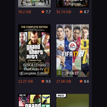
Deluxe Edition
Enhanced
78.2 GB
7.7
91.74 GB
8.7
GTA 4 / Grand
Theft Auto IV -
Complete Edition
FIFA 17
13.27 GB
9.5
27.06 GB
8.6