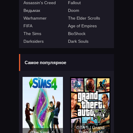
Assassin's Creed
Fallout
Ведьмак
Doom
Warhammer
The Elder Scrolls
FIFA
Age of Empires
The Sims
BioShock
Darksiders
Dark Souls
Самое популярное
GTA 5 / Grand
The Sims 4:
Theft Auto V