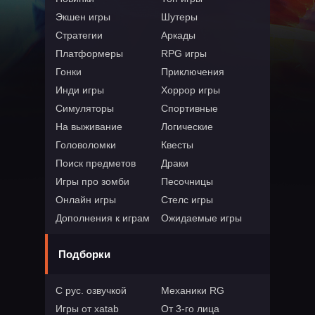
Экшен игры
Шутеры
Стратегии
Аркады
Платформеры
RPG игры
Гонки
Приключения
Инди игры
Хоррор игры
Симуляторы
Спортивные
На выживание
Логические
Головоломки
Квесты
Поиск предметов
Драки
Игры про зомби
Песочницы
Онлайн игры
Стелс игры
Дополнения к играм
Ожидаемые игры
Подборки
С рус. озвучкой
Механики RG
Игры от xatab
От 3-го лица