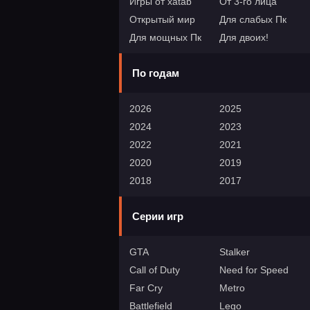
Игры от xatab
От 3-го лица
Открытый мир
Для слабых Пк
Для мощных Пк
Для двоих!
По годам
2026
2025
2024
2023
2022
2021
2020
2019
2018
2017
Серии игр
GTA
Stalker
Call of Duty
Need for Speed
Far Cry
Metro
Battlefield
Lego