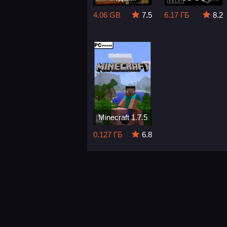
4.06 GB
7.5
6.17 ГБ
8.2
Minecraft 1.7.5
0.127 ГБ
6.8