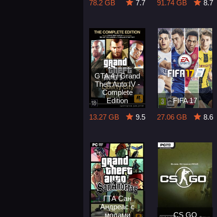
78.2 GB
7.7
91.74 GB
8.7
GTA 4 / Grand
Theft Auto IV -
Complete
Edition
FIFA 17
13.27 GB
9.5
27.06 GB
8.6
ГТА Сан
Андреас с
модами
CS GO