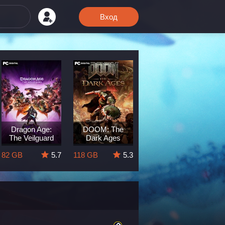
Вход
Dragon Age:
DOOM: The
Clair Obscur:
The Veilguard
Dark Ages
Expedition 33
82 GB
5.7
118 GB
5.3
44.9 GB
8.6
1