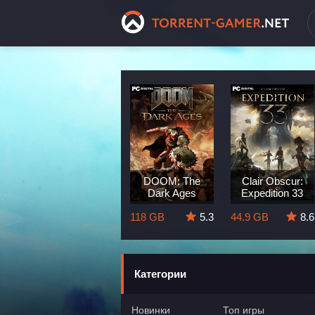
Dragon Age:
DOOM: The
Clair Obscur:
The Veilguard
Dark Ages
Expedition 33
8.3
82 GB
5.7
118 GB
5.3
44.9 GB
8.6
Категории
Новинки
Топ игры