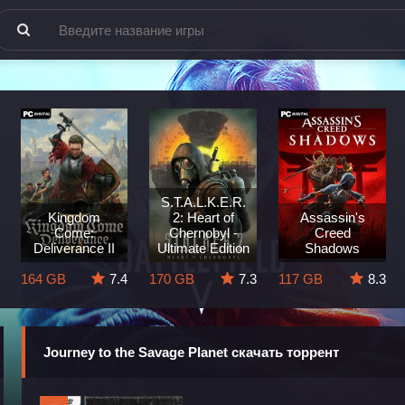
S.T.A.L.K.E.R.
Kingdom
2: Heart of
Assassin's
Come:
Chernobyl -
Creed
Deliverance II
Ultimate Edition
Shadows
164 GB
7.4
170 GB
7.3
117 GB
8.3
Journey to the Savage Planet скачать торрент