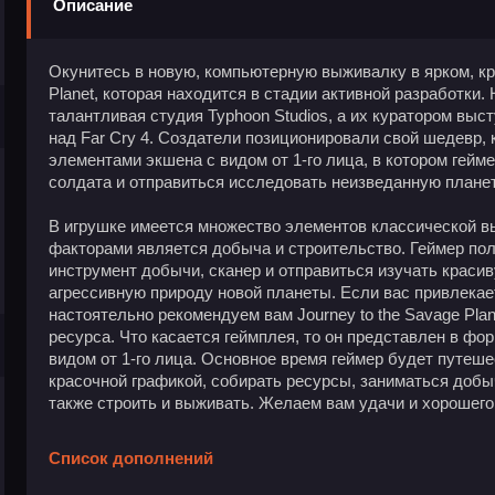
Описание
Окунитесь в новую, компьютерную выживалку в ярком, кр
Planet, которая находится в стадии активной разработки.
талантливая студия Typhoon Studios, а их куратором выс
над Far Cry 4. Создатели позиционировали свой шедевр,
элементами экшена с видом от 1-го лица, в котором гейм
солдата и отправиться исследовать неизведанную планет
В игрушке имеется множество элементов классической в
факторами является добыча и строительство. Геймер пол
инструмент добычи, сканер и отправиться изучать красив
агрессивную природу новой планеты. Если вас привлекае
настоятельно рекомендуем вам Journey to the Savage Plan
ресурса. Что касается геймплея, то он представлен в ф
видом от 1-го лица. Основное время геймер будет путеше
красочной графикой, собирать ресурсы, заниматься добы
также строить и выживать. Желаем вам удачи и хорошег
Список дополнений