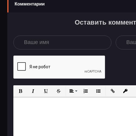
Комментарии
Оставить коммен
Полужирный
Курсив
Подчеркнутый
Зачеркнутый
Выравнивание
Нумерованный спис
Маркированны
Вставит
Вс