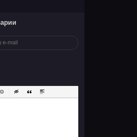
тарии
ок
й список
ь ссылку
тавить защищенную ссылку
Вставить смайлик
Вставка скрытого текста
Вставка цитаты
Вставка спойлера