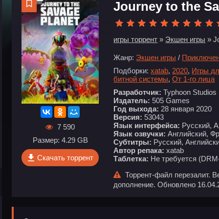
Journey to the S
игры торрент
»
Экшен игры
» J
Жанр:
Экшен игры
/
Приключе
Подборки:
xatab
,
2020
,
Игры дл
битной системы
,
От 1-го лица
Разработчик:
Typhoon Studios
Издатель:
505 Games
Год выхода:
28 января 2020
Версия:
53043
Язык интерфейса:
Русский, А
7 590
Язык озвучки:
Английский, Ф
Размер: 4.29 GB
Субтитры:
Русский, Английски
Автор репака:
xatab
Скачать торрент
Таблетка:
Не требуется (DRM-
Торрент-файл перезалит. В
дополнение. Обновлено 16.04.