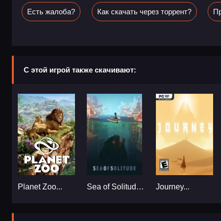
Есть жалоба?
Как скачать через торрент?
Пр
С этой игрой также скачивают:
Planet Zoo...
Sea of Solitude...
Journey...