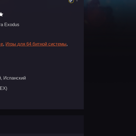
-
ra Exodus
се
,
Игры для 64 битной системы
,
, Испанский
EX)