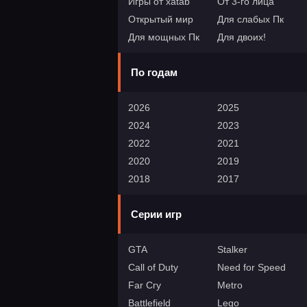
Игры от xatab
От 3-го лица
Открытый мир
Для слабых Пк
Для мощных Пк
Для двоих!
По годам
2026
2025
2024
2023
2022
2021
2020
2019
2018
2017
Серии игр
GTA
Stalker
Call of Duty
Need for Speed
Far Cry
Metro
Battlefield
Lego