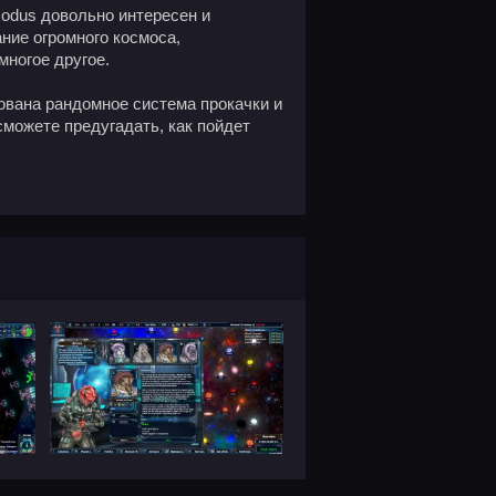
Exodus довольно интересен и
ние огромного космоса,
многое другое.
вована рандомное система прокачки и
сможете предугадать, как пойдет