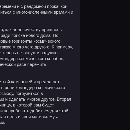
 времени и с рандомной прокачкой.
зиться с многочисленными врагами и
го, как человечеству пришлось
ради поиска нового дома. Но
новые горизонты космического
акже много чего другого. К примеру,
 теперь не так уж и радужно
омандира космического корабля,
еческой расе пережить
етной кампанией и предлагает
 в роли командира космического
смосу, погрузиться в
и и сделать многое другое. Вторая
ницу, в которой вам будет
и попробовать добиться для этой
ная цель и свои мотивы. Ну а
ми.