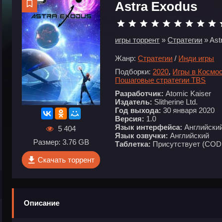
Astra Exodus
игры торрент
»
Стратегии
» Ast
Жанр:
Стратегии
/
Инди игры
Подборки:
2020
,
Игры в Космо
Пошаговые стратегии TBS
Разработчик:
Atomic Kaiser
Издатель:
Slitherine Ltd.
Год выхода:
30 января 2020
Версия:
1.0
Язык интерфейса:
Английский
5 404
Язык озвучки:
Английский
Размер: 3.76 GB
Таблетка:
Присутствует (COD
Скачать торрент
Описание