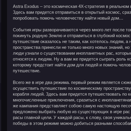
Astra Exodus – это космическая 4X-стратегия в реальном
Здесь вам придется отправиться в открытый космос, сра
попробовать помочь человечеству найти новый дом…
События игры разворачиваются через много лет после то
покинуть родную Землю и отправиться в глубокий космос 
путешествие оказалось не таким, как хотелось людям, а 
пространства принесли не только много новых знаний, но т
люди узнали о существовании инопланетных рас, которые
относятся к людям. Ну а вам же придется сыграть роль к
которому предстоит найти дом для людей и помочь челов
путешествие.
Всего же в игре два режима. первый режим является сюж
осуществить путешествие по космическому пространству
корабля людей. Здесь вам придется путешествовать по ко
многочисленные приключения, сразиться с инопланетянам
же кампания представляет собою самую настоящую песоч
предложено выбрать любую из существующих в игре рас 
расы главной цели. У каждой расы, к слову, своя уникаль
победы в этом режиме можно добиться разными способа