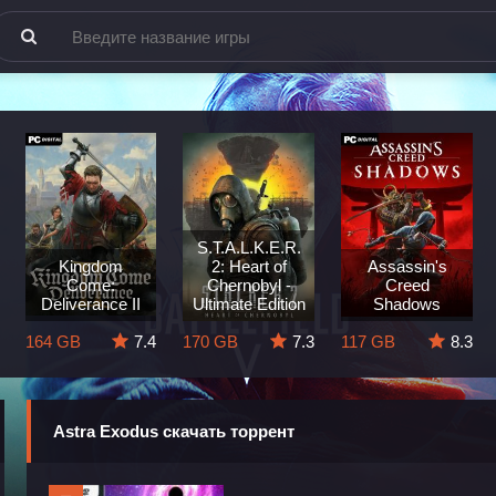
S.T.A.L.K.E.R.
Kingdom
2: Heart of
Assassin's
Come:
Chernobyl -
Creed
Deliverance II
Ultimate Edition
Shadows
164 GB
7.4
170 GB
7.3
117 GB
8.3
Astra Exodus скачать торрент