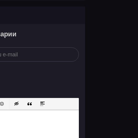
тарии
ок
й список
ь ссылку
тавить защищенную ссылку
Вставить смайлик
Вставка скрытого текста
Вставка цитаты
Вставка спойлера