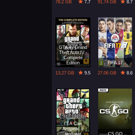
78.2 GB
7.7
91.74 GB
8.7
GTA 4 / Grand
Theft Auto IV -
Complete
Edition
FIFA 17
13.27 GB
9.5
27.06 GB
8.6
ГТА Сан
Андреас с
модами
CS GO