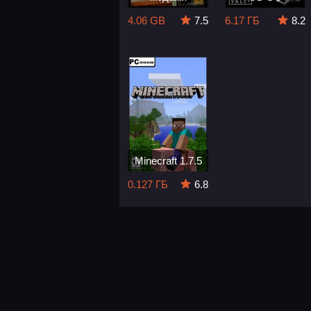
4.06 GB
7.5
6.17 ГБ
8.2
Minecraft 1.7.5
0.127 ГБ
6.8