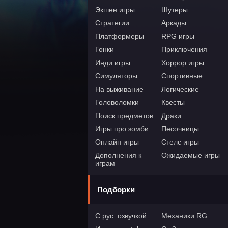
Экшен игры
Шутеры
Стратегии
Аркады
Платформеры
RPG игры
Гонки
Приключения
Инди игры
Хоррор игры
Симуляторы
Спортивные
На выживание
Логические
Головоломки
Квесты
Поиск предметов
Драки
Игры про зомби
Песочницы
Онлайн игры
Стелс игры
Дополнения к
Ожидаемые игры
играм
Подборки
С рус. озвучкой
Механики RG