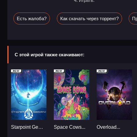
Играть.
Есть жалоба?
Как скачать через торрент?
Пр
С этой игрой также скачивают:
Starpoint Gemini 3...
Space Cows...
Overload...