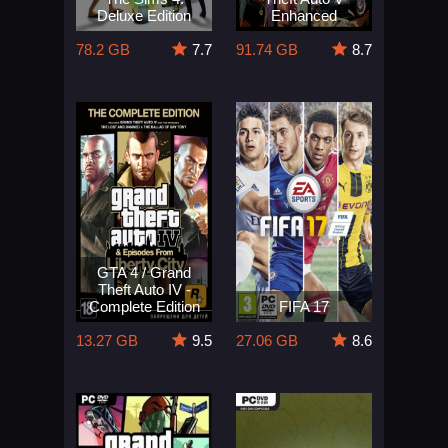
Deluxe Edition
Enhanced
78.2 GB
7.7
91.74 GB
8.7
GTA 4 / Grand
Theft Auto IV -
Complete Edition
FIFA 17
13.27 GB
9.5
27.06 GB
8.6