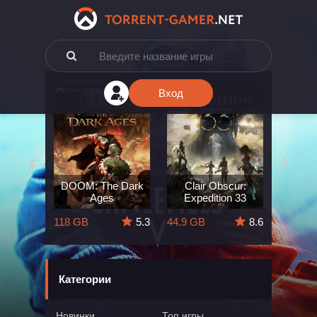
Вход
e: The
DOOM: The Dark
Clair Obscur:
King
ard
Ages
Expedition 33
Deli
5.7
118 GB
5.3
44.9 GB
8.6
164 GB
Категории
Новинки
Топ игры