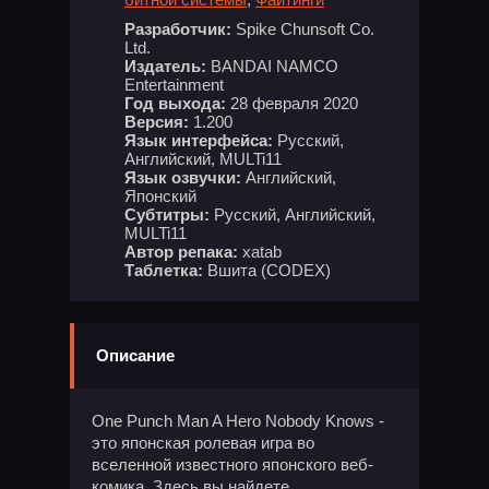
Разработчик:
Spike Chunsoft Co.
Ltd.
Издатель:
BANDAI NAMCO
Entertainment
Год выхода:
28 февраля 2020
Версия:
1.200
Язык интерфейса:
Русский,
Английский, MULTi11
Язык озвучки:
Английский,
Японский
Субтитры:
Русский, Английский,
MULTi11
Автор репака:
xatab
Таблетка:
Вшита (CODEX)
Описание
One Punch Man A Hero Nobody Knows -
это японская ролевая игра во
вселенной известного японского веб-
комика. Здесь вы найдете