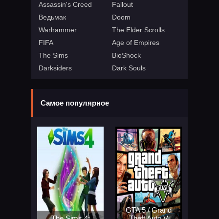
Assassin's Creed
Fallout
Ведьмак
Doom
Warhammer
The Elder Scrolls
FIFA
Age of Empires
The Sims
BioShock
Darksiders
Dark Souls
Самое популярное
GTA 5 / Grand
The Sims 4:
Theft Auto V