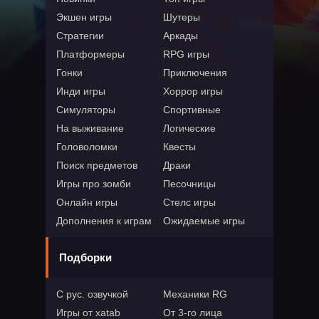
Экшен игры
Шутеры
Стратегии
Аркады
Платформеры
RPG игры
Гонки
Приключения
Инди игры
Хоррор игры
Симуляторы
Спортивные
На выживание
Логические
Головоломки
Квесты
Поиск предметов
Драки
Игры про зомби
Песочницы
Онлайн игры
Стелс игры
Дополнения к играм
Ожидаемые игры
Подборки
С рус. озвучкой
Механики RG
Игры от xatab
От 3-го лица