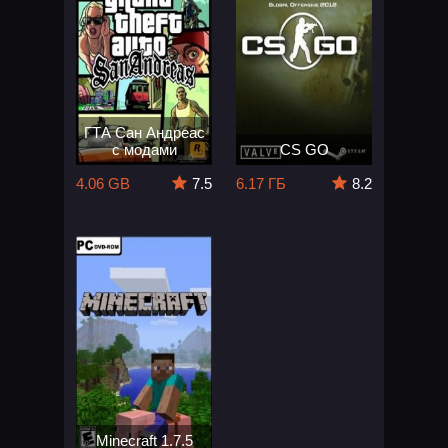
ГТА Сан Андреас
с модами
CS GO
4.06 GB
7.5
6.17 ГБ
8.2
Minecraft 1.7.5