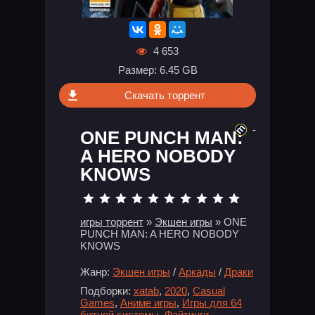
4 653
Размер: 6.45 GB
Скачать торрент
-
ONE PUNCH MAN:
A HERO NOBODY
KNOWS
игры торрент
»
Экшен игры
» ONE
PUNCH MAN: A HERO NOBODY
KNOWS
Жанр:
Экшен игры
/
Аркады
/
Драки
Подборки:
xatab
,
2020
,
Casual
Games
,
Аниме игры
,
Игры для 64
битной системы
,
Файтинги