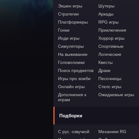
Экшен игры
Шутеры
Стратегии
Аркады
Платформеры
RPG игры
Гонки
Приключения
Инди игры
Хоррор игры
Симуляторы
Спортивные
На выживание
Логические
Головоломки
Квесты
Поиск предметов
Драки
Игры про зомби
Песочницы
Онлайн игры
Стелс игры
Дополнения к
Ожидаемые игры
играм
Подборки
С рус. озвучкой
Механики RG