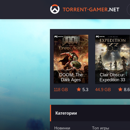
Dragon Age:
DOOM: The
Clair Obscur:
The Veilguard
Dark Ages
Expedition 33
8.3
82 GB
5.7
118 GB
5.3
44.9 GB
8.6
Категории
Новинки
Топ игры