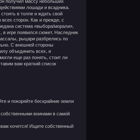
о он получил массу небольших
 действиями лошади и всадника.
 стоять в толпе и ждать свой
 всех сторон. Как и прежде, с
редана система «выбора/морали»,
, в игре появился сюжет. Наследник
вассалы, рыцари разбрелись по
льно. С внешней стороны
илу объединить всех, и
огли еще раз понять, стоит ли
оставим вам краткий список
йте и покоряйте бескрайние земли
с собственными воинами в самой
к вам хочется! Ищите собственный