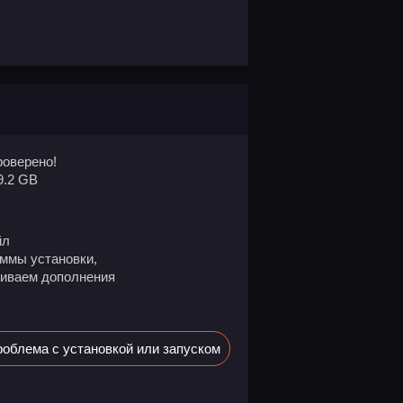
оверено!
9.2 GB
йл
ммы установки,
ливаем дополнения
облема с установкой или запуском