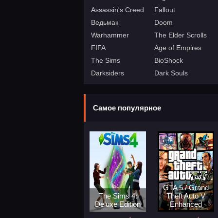
Assassin's Creed
Fallout
Ведьмак
Doom
Warhammer
The Elder Scrolls
FIFA
Age of Empires
The Sims
BioShock
Darksiders
Dark Souls
Самое популярное
GTA 5 / Grand
The Sims 4:
Theft Auto V
Deluxe Edition
Enhanced