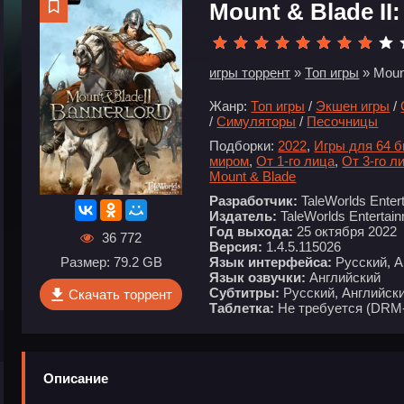
Mount & Blade II
игры торрент
»
Топ игры
» Mount
Жанр:
Топ игры
/
Экшен игры
/
/
Симуляторы
/
Песочницы
Подборки:
2022
,
Игры для 64 
миром
,
От 1-го лица
,
От 3-го л
Mount & Blade
Разработчик:
TaleWorlds Enter
Издатель:
TaleWorlds Entertai
Год выхода:
25 октября 2022
36 772
Версия:
1.4.5.115026
Язык интерфейса:
Русский, А
Размер: 79.2 GB
Язык озвучки:
Английский
Субтитры:
Русский, Английски
Скачать торрент
Таблетка:
Не требуется (DRM
Описание