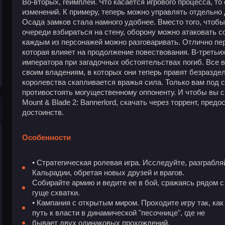
Во-вторых, геймплей. Что касается игрового процесса, т
изменений. К примеру, теперь можно управлять отдельно
Осада замков стала намного удобнее. Вместо того, чтобы
очереди взбираться на стену, оборону можно атаковать со
каждым из персонажей можно разговаривать. Отлично пе
которая влияет на продолжение повествования. В-третьих
императора при загадочных обстоятельствах погиб. Все 
своим владениям, в которых они теперь правят безразде
королевства скапливается вражья сила. Только вам под с
противостоять могущественному оппоненту. И чтобы вы см
Mount & Blade 2: Bannerlord, скачать через торрент, пред
достоинств.
Особенности
• Стратегическая ролевая игра. Исследуйте, разграбля
Кальрадии, обретая новых друзей и врагов.
Собирайте армию и ведите ее в бой, сражаясь рядом 
гуще схватки.
• Кампания с открытым миром. Проходите игру так, ка
путь к власти в динамической "песочнице", где не
бывает двух одинаковых прохождений.