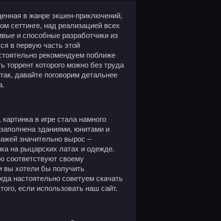
енная в жанре экшен-приключений,
ом сеттинге, над реализацией всех
ивые и способные разработчики из
ься в первую часть этой
астоятельно рекомендуем поближе
ать торрент которого можно без труда
так, давайте поговорим детальнее
а.
 картинка в игре стала намного
 заполнена зданиями, юнитами и
нажей значительно вырос –
ка на рыцарских латах и одежде.
ью соответствуют своему
и вы хотели бы получить
огда настоятельно советуем скачать
стого, если использовать наш сайт.