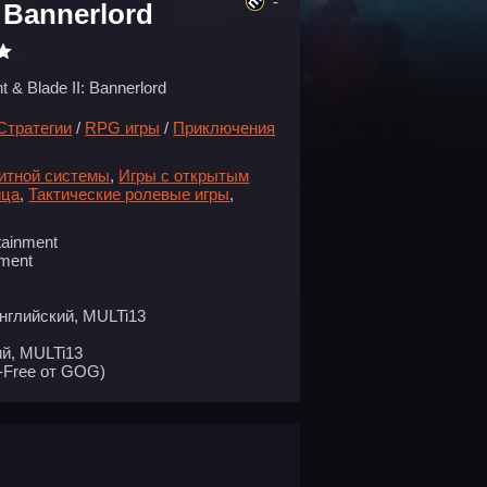
-
: Bannerlord
 & Blade II: Bannerlord
Стратегии
/
RPG игры
/
Приключения
битной системы
,
Игры с открытым
ица
,
Тактические ролевые игры
,
tainment
nment
нглийский, MULTi13
й, MULTi13
-Free от GOG)