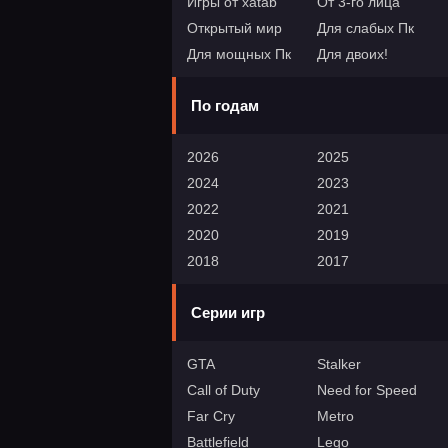
Игры от xatab
От 3-го лица
Открытый мир
Для слабых Пк
Для мощных Пк
Для двоих!
По годам
2026
2025
2024
2023
2022
2021
2020
2019
2018
2017
Серии игр
GTA
Stalker
Call of Duty
Need for Speed
Far Cry
Metro
Battlefield
Lego