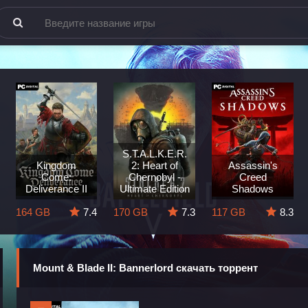
S.T.A.L.K.E.R.
Kingdom
2: Heart of
Assassin's
Come:
Chernobyl -
Creed
Deliverance II
Ultimate Edition
Shadows
164 GB
7.4
170 GB
7.3
117 GB
8.3
Mount & Blade II: Bannerlord скачать торрент