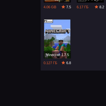
4.06 GB
7.5
6.17 ГБ
8.2
Minecraft 1.7.5
0.127 ГБ
6.8