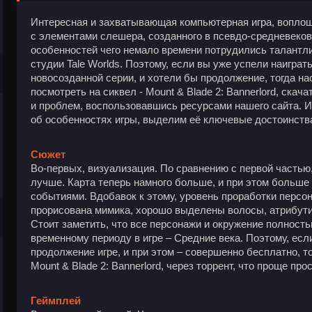
Интересная и захватывающая компьютерная игра, воплощ
с элементами слешера, созданного в псевдо-средневеков
особенностей чего немало времени потрудились талантл
студии Tale Worlds. Поэтому, если вы уже успели наиграт
новосозданной серии, и хотели бы продолжение, тогда н
посмотреть на сиквел - Mount & Blade 2: Bannerlord, скач
и проблем, воспользовавшись ресурсами нашего сайта. И
об особенностях игры, выделим её ключевые достоинств
Сюжет
Во-первых, визуализация. По сравнению с первой частью,
лучше. Карта теперь намного больше, и при этом больше
событиями. Вдобавок к этому, уровень проработки персо
прорисована мимика, хорошо выделены волосы, атрибути
Стоит заметить, что все персонажи и окружение полност
временному периоду в игре – Средние века. Поэтому, есл
продолжение игре, и при этом – совершенно бесплатно, т
Mount & Blade 2: Bannerlord, через торрент, что проще про
Геймплей