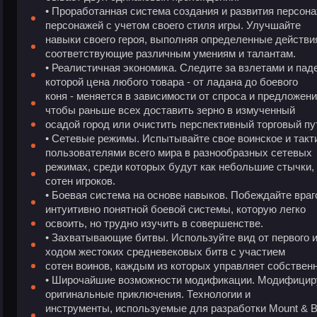
• Проработанная система создания и развития персона
персонажей с учетом своего стиля игры. Улучшайте
навыки своего героя, выполняя определенные действи
соответствующие различным умениям и талантам.
• Реалистичная экономика. Следите за взлетами и па
которой цена любого товара - от ладана до боевого
коня - меняется в зависимости от спроса и предложен
чтобы раньше всех доставить зерно в измученный
осадой город или очистить перспективный торговый пу
• Сетевые режимы. Испытывайте свое воинское и такт
пользователями всего мира в разнообразных сетевых
режимах, среди которых будут как небольшие стычки, 
сотен игроков.
• Боевая система на основе навыков. Побеждайте вра
интуитивно понятной боевой системы, которую легко
освоить, но трудно изучить в совершенстве.
• Захватывающие битвы. Используйте вид от первого и
ходом жестоких средневековых битв с участием
сотен воинов, каждым из которых управляет собстве
• Широчайшие возможности модификации. Модифициру
оригинальные приключения. Технологии и
инструменты, используемые для разработки Mount & Bla