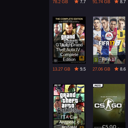
78.2 GB
7.7
91.74 GB
8.7
GTA 4 / Grand
Theft Auto IV -
Complete
Edition
FIFA 17
13.27 GB
9.5
27.06 GB
8.6
ГТА Сан
Андреас с
модами
CS GO