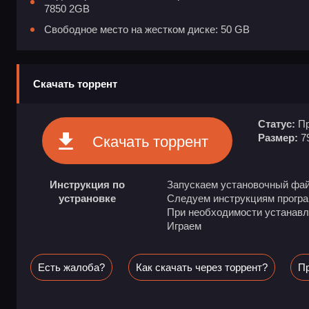
7850 2GB
Свободное место на жестком диске: 50 GB
Скачать торрент
Статус:
Пр
Размер:
7
Скачать торрент
Инструкция по
Запускаем установочный фа
устрановке
Следуем инструкциям програ
При необходимости устанав
Играем
Есть жалоба?
Как скачать через торрент?
Пр