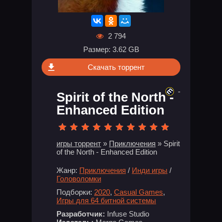
2 794
Размер: 3.62 GB
Скачать торрент
-
Spirit of the North -
Enhanced Edition
игры торрент
»
Приключения
» Spirit
of the North - Enhanced Edition
Жанр:
Приключения
/
Инди игры
/
Головоломки
Подборки:
2020
,
Casual Games
,
Игры для 64 битной системы
Разработчик:
Infuse Studio