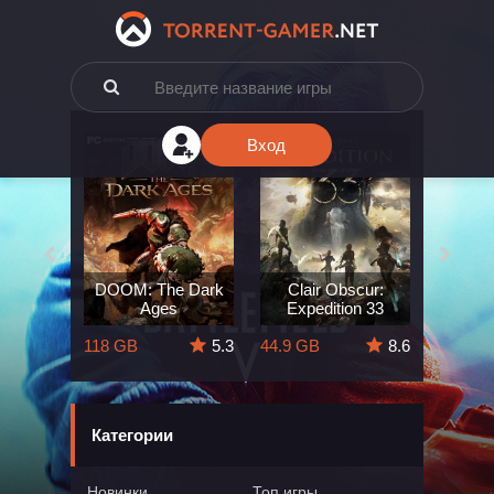
Вход
e: The
DOOM: The Dark
Clair Obscur:
King
ard
Ages
Expedition 33
Deli
5.7
118 GB
5.3
44.9 GB
8.6
164 GB
Категории
Новинки
Топ игры