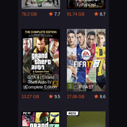
Deluxe Edition
Enhanced
78.2 GB
7.7
91.74 GB
8.7
GTA 4 / Grand
Theft Auto IV -
Complete Edition
FIFA 17
13.27 GB
9.5
27.06 GB
8.6