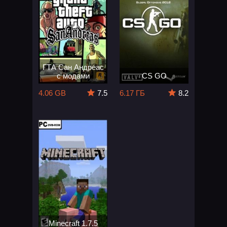
ГТА Сан Андреас
с модами
CS GO
4.06 GB
7.5
6.17 ГБ
8.2
Minecraft 1.7.5