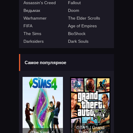
Assassin's Creed
Fallout
Ведьмак
Doom
Warhammer
The Elder Scrolls
FIFA
Age of Empires
The Sims
BioShock
Darksiders
Dark Souls
Самое популярное
GTA 5 / Grand
The Sims 4:
Theft Auto V