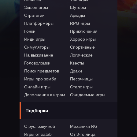
Экшен игры
Шутеры
Стратегии
Аркады
Платформеры
RPG игры
Гонки
Приключения
Инди игры
Хоррор игры
Симуляторы
Спортивные
На выживание
Логические
Головоломки
Квесты
Поиск предметов
Драки
Игры про зомби
Песочницы
Онлайн игры
Стелс игры
Дополнения к играм
Ожидаемые игры
Подборки
С рус. озвучкой
Механики RG
Игры от xatab
От 3-го лица