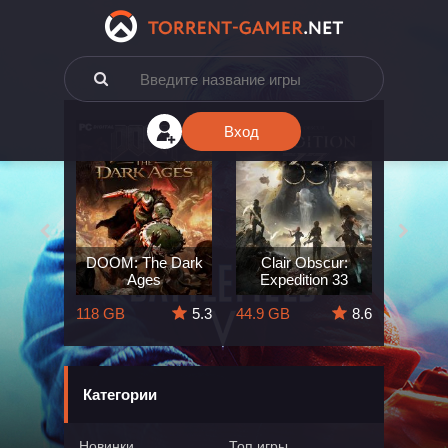
Вход
e: The
DOOM: The Dark
Clair Obscur:
King
ard
Ages
Expedition 33
Deli
5.7
118 GB
5.3
44.9 GB
8.6
164 GB
Категории
Новинки
Топ игры