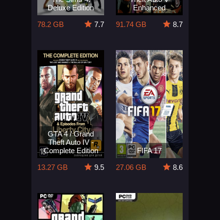
Deluxe Edition
Enhanced
78.2 GB
7.7
91.74 GB
8.7
GTA 4 / Grand
Theft Auto IV -
Complete Edition
FIFA 17
13.27 GB
9.5
27.06 GB
8.6