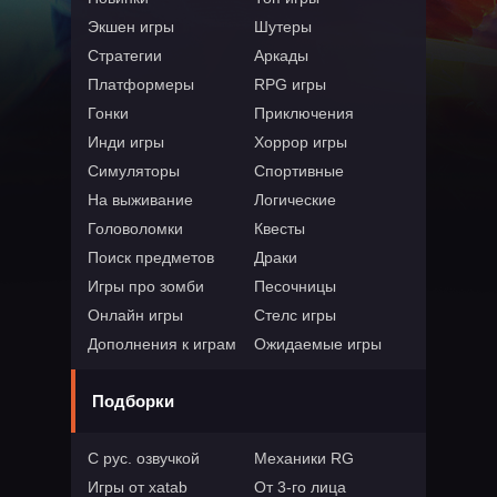
Экшен игры
Шутеры
Стратегии
Аркады
Платформеры
RPG игры
Гонки
Приключения
Инди игры
Хоррор игры
Симуляторы
Спортивные
На выживание
Логические
Головоломки
Квесты
Поиск предметов
Драки
Игры про зомби
Песочницы
Онлайн игры
Стелс игры
Дополнения к играм
Ожидаемые игры
Подборки
С рус. озвучкой
Механики RG
Игры от xatab
От 3-го лица