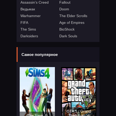
Assassin's Creed
Fallout
Ведьмак
Doom
Warhammer
The Elder Scrolls
FIFA
Age of Empires
The Sims
BioShock
Darksiders
Dark Souls
Самое популярное
GTA 5 / Grand
The Sims 4:
Theft Auto V