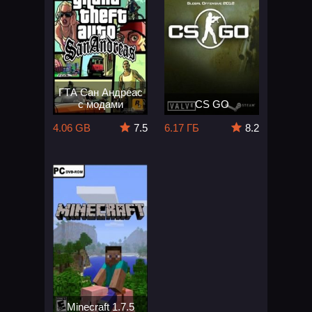
ГТА Сан Андреас
с модами
CS GO
4.06 GB
7.5
6.17 ГБ
8.2
Minecraft 1.7.5