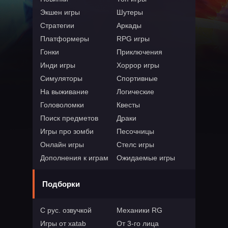
Экшен игры
Шутеры
Стратегии
Аркады
Платформеры
RPG игры
Гонки
Приключения
Инди игры
Хоррор игры
Симуляторы
Спортивные
На выживание
Логические
Головоломки
Квесты
Поиск предметов
Драки
Игры про зомби
Песочницы
Онлайн игры
Стелс игры
Дополнения к играм
Ожидаемые игры
Подборки
С рус. озвучкой
Механики RG
Игры от xatab
От 3-го лица