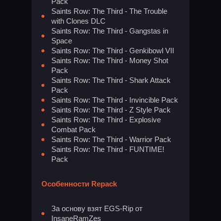
Pack
Saints Row: The Third - The Trouble
with Clones DLC
Saints Row: The Third - Gangstas in
Space
Saints Row: The Third - Genkibowl VII
Saints Row: The Third - Money Shot
Pack
Saints Row: The Third - Shark Attack
Pack
Saints Row: The Third - Invincible Pack
Saints Row: The Third - Z Style Pack
Saints Row: The Third - Explosive
Combat Pack
Saints Row: The Third - Warrior Pack
Saints Row: The Third - FUNTIME!
Pack
Особенности Repack
За основу взят EGS-Rip от
InsaneRamZes