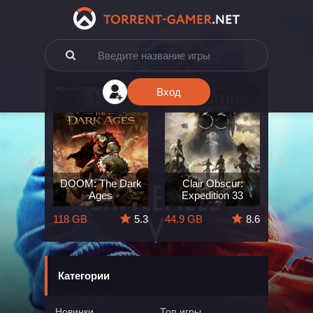
Вход
e: The
DOOM: The Dark
Clair Obscur:
King
ard
Ages
Expedition 33
Deli
5.7
118 GB
5.3
44.9 GB
8.6
164 GB
Категории
Новинки
Топ игры