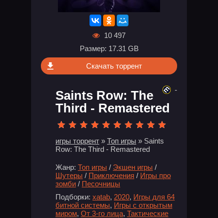
10 497
Размер: 17.31 GB
Скачать торрент
-
Saints Row: The
Third - Remastered
игры торрент
»
Топ игры
» Saints
Row: The Third - Remastered
Жанр:
Топ игры
/
Экшен игры
/
Шутеры
/
Приключения
/
Игры про
зомби
/
Песочницы
Подборки:
xatab
,
2020
,
Игры для 64
битной системы
,
Игры с открытым
миром
,
От 3-го лица
,
Тактические