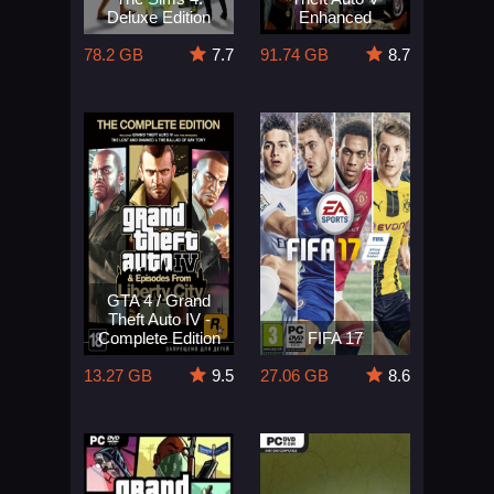
Deluxe Edition
Enhanced
78.2 GB
7.7
91.74 GB
8.7
GTA 4 / Grand
Theft Auto IV -
Complete Edition
FIFA 17
13.27 GB
9.5
27.06 GB
8.6