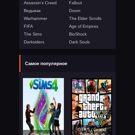
Assassin's Creed
Fallout
Ведьмак
Doom
Warhammer
The Elder Scrolls
FIFA
Age of Empires
The Sims
BioShock
Darksiders
Dark Souls
Самое популярное
GTA 5 / Grand
The Sims 4:
Theft Auto V