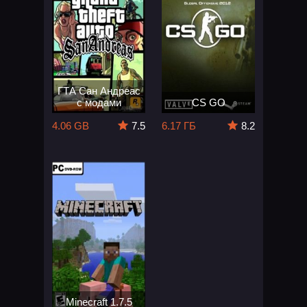
ГТА Сан Андреас
с модами
CS GO
4.06 GB
7.5
6.17 ГБ
8.2
Minecraft 1.7.5