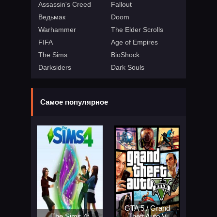
Assassin's Creed
Fallout
Ведьмак
Doom
Warhammer
The Elder Scrolls
FIFA
Age of Empires
The Sims
BioShock
Darksiders
Dark Souls
Самое популярное
GTA 5 / Grand
The Sims 4:
Theft Auto V