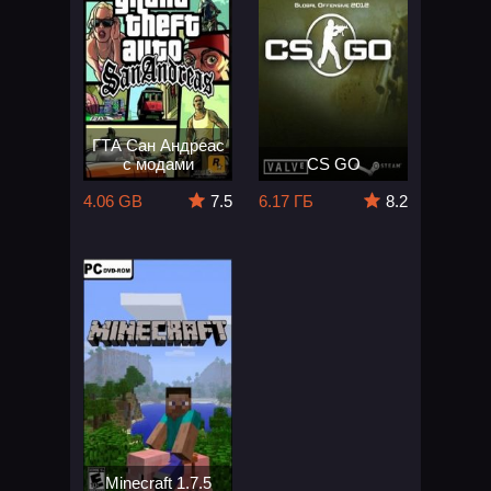
ГТА Сан Андреас
с модами
CS GO
4.06 GB
7.5
6.17 ГБ
8.2
Minecraft 1.7.5