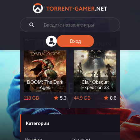
Вход
e: The
DOOM: The Dark
Clair Obscur:
King
ard
Ages
Expedition 33
Deli
5.7
118 GB
5.3
44.9 GB
8.6
164 GB
Категории
Новинки
Топ игры