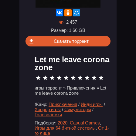
2 457
Размер: 1.66 GB
Скачать торрент
Let me leave corona
zone
игры торрент
»
Приключения
» Let
me leave corona zone
Жанр:
Приключения
/
Инди игры
/
Хоррор игры
/
Симуляторы
/
Головоломки
Подборки:
2020
,
Casual Games
,
Игры для 64 битной системы
,
От 1-
го лица