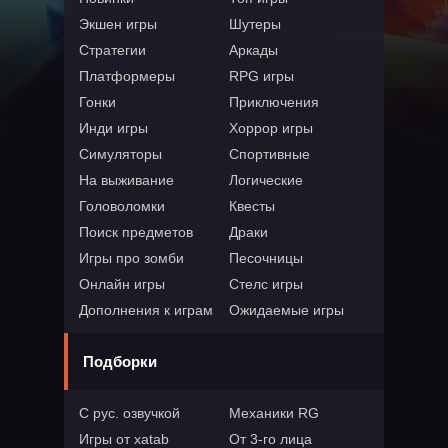
Экшен игры
Шутеры
Стратегии
Аркады
Платформеры
RPG игры
Гонки
Приключения
Инди игры
Хоррор игры
Симуляторы
Спортивные
На выживание
Логические
Головоломки
Квесты
Поиск предметов
Драки
Игры про зомби
Песочницы
Онлайн игры
Стелс игры
Дополнения к играм
Ожидаемые игры
Подборки
С рус. озвучкой
Механики RG
Игры от xatab
От 3-го лица