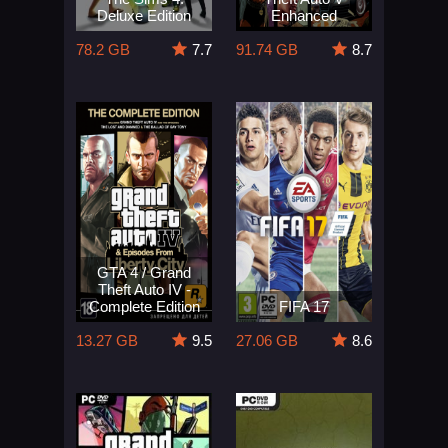
Deluxe Edition
Enhanced
78.2 GB
7.7
91.74 GB
8.7
GTA 4 / Grand
Theft Auto IV -
Complete Edition
FIFA 17
13.27 GB
9.5
27.06 GB
8.6