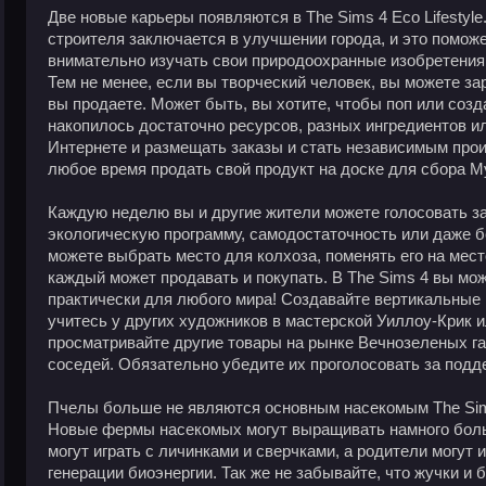
Две новые карьеры появляются в The Sims 4 Eco Lifestyle
строителя заключается в улучшении города, и это помож
внимательно изучать свои природоохранные изобретения,
Тем не менее, если вы творческий человек, вы можете за
вы продаете. Может быть, вы хотите, чтобы поп или созд
накопилось достаточно ресурсов, разных ингредиентов ил
Интернете и размещать заказы и стать независимым про
любое время продать свой продукт на доске для сбора M
Каждую неделю вы и другие жители можете голосовать за
экологическую программу, самодостаточность или даже 
можете выбрать место для колхоза, поменять его на место
каждый может продавать и покупать. В The Sims 4 вы мо
практически для любого мира! Создавайте вертикальные 
учитесь у других художников в мастерской Уиллоу-Крик и
просматривайте другие товары на рынке Вечнозеленых гав
соседей. Обязательно убедите их проголосовать за под
Пчелы больше не являются основным насекомым The Sims
Новые фермы насекомых могут выращивать намного бол
могут играть с личинками и сверчками, а родители могут
генерации биоэнергии. Так же не забывайте, что жучки и