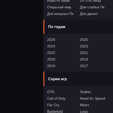
Игры от xatab
От 3-го лица
Открытый мир
Для слабых Пк
Для мощных Пк
Для двоих!
По годам
2026
2025
2024
2023
2022
2021
2020
2019
2018
2017
Серии игр
GTA
Stalker
Call of Duty
Need for Speed
Far Cry
Metro
Battlefield
Lego