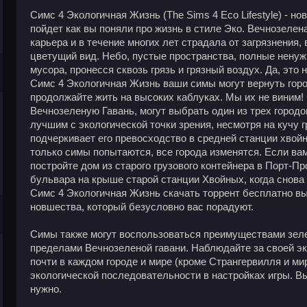
Симс 4 Экологичная Жизнь (The Sims 4 Eco Lifestyle) - но
пойдет как вы поняли про жизнь в стиле Эко. Вечнозелен
карьера и в течение многих лет страдала от загрязнения, 
цветущий вид. Небо, пустые пространства, полные ненуж
мусора, пронесся сквозь грязь и грязный воздух. Да, это
Симс 4 Экологичная Жизнь ваши симы могут вернуть гор
продолжайте жить на высоких каблуках. Мы их не виним
Вечнозеленую Гавань, могут выбрать один из трех город
лучшим с экологической точки зрения, несмотря на кучу г
подчеркивает его превосходство в средней станции хвой
только симы попытаются, все города изменятся. Если ва
постройте дом из старого грузового контейнера в Порт-П
бульвара на крыше старой станции Хвойных, когда снова
Симс 4 Экологичная Жизнь скачать торрент бесплатно вы
новшества, который безусловно вас порадуют.
Симы также могут воспользоваться преимуществами зеле
пределами Вечнозеленой гавани. Наблюдайте за своей э
почти в каждом городе и мире (кроме Странгервилля и м
экологической последовательности в настройках игры. Вы
нужно.