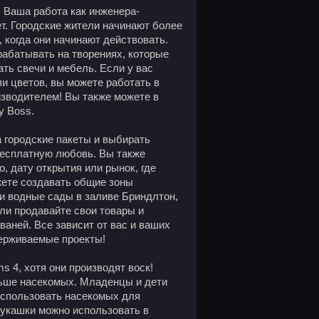
. Ваша работа как инженера-
ет. Городские жители начинают более
 когда они начинают действовать.
рабатывать на творениях, которые
ать свечи и мебель. Если у вас
и цветов, вы можете работать в
изводителем! Вы также можете в
y Boss.
 городские пакеты и выбирать
бесплатную любовь. Вы также
, дату открытия или рынок, где
жете создавать общие зоны
и водные сады в заливе Бриндлтон,
ли продавайте свои товары и
аней. Все зависит от вас и ваших
держиваемые проекты!
 4, хотя они производят воск!
ьше насекомых. Младенцы и дети
 использовать насекомых для
 букашки можно использовать в