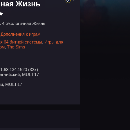
-
чная Жизнь
 4 Экологичная Жизнь
/
Дополнения к играм
я 64 битной системы
,
Игры для
ром
,
The Sims
 1.63.134.1520 (32х)
нглийский, MULTi17
й, MULTi17