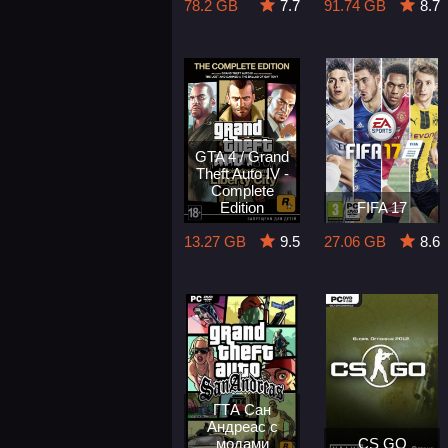
78.2 GB
7.7
91.74 GB
8.7
GTA 4 / Grand
Theft Auto IV -
Complete
Edition
FIFA 17
13.27 GB
9.5
27.06 GB
8.6
ГТА Сан
Андреас с
модами
CS GO