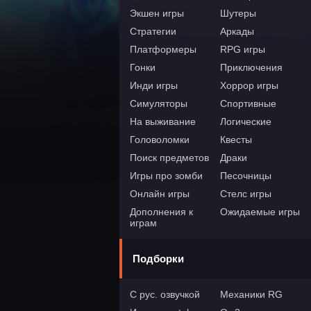
Экшен игры
Шутеры
Стратегии
Аркады
Платформеры
RPG игры
Гонки
Приключения
Инди игры
Хоррор игры
Симуляторы
Спортивные
На выживание
Логические
Головоломки
Квесты
Поиск предметов
Драки
Игры про зомби
Песочницы
Онлайн игры
Стелс игры
Дополнения к
Ожидаемые игры
играм
Подборки
С рус. озвучкой
Механики RG