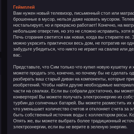
Геймплей
Вам нужен новый телевизор, письменный стол или матрас
брошенные в мусор, нельзя даже назвать мусором. Телев
ностальгирует, но и прекрасно работает! Конечно, на мат
небольшие отверстия, но это не сложно исправить, хотя в
Печь сгорания светится как новая, когда вы стираете ее. 
можно украсить практически весь дом, не потратив ни од
забудьте убедиться, что никто не играет на свалке или 
вас.
Представьте, что Сим только что купил новую кушетку и 
можете продать это, конечно, но почему бы не сделать о
разбирать ваш старый диван на компоненты, которые пр
изобретений. Чтобы найти другие необходимые материал
части на свалках. Если вы собрали достаточно, вы може
конвертера! Вы можете получать электроэнергию из собс
турбин до солнечных батарей. Вы можете разместить их 
что уменьшает количество счетов и отклоняет счета за э
быть собственный источник воды с коллектором росы. К
Опять же, вы можете выбрать более традиционный источн
электроэнергии, если вы не верите в зеленую энергию.