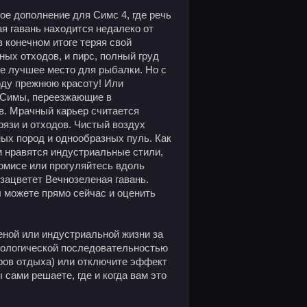
вое дополнение для Симс 4, где речь
ая гавань находится недалеко от
в конечном итоге теряя свой
ных отходов, и пирс, полный груд
 не лучшее место для рыбалки. Но с
оду прежнюю красоту! Или
! Симы, переезжающие в
ов. Мрачный карьер считается
рязи и отходов. Чистый воздух
ных пород и однообразных пуль. Как
м нравятся индустриальные стили,
ромисе или прогуляйтесь вдоль
 зацветет Вечнозеленая гавань.
 можете прямо сейчас и оценить
ной или индустриальной жизни за
кологической последовательностью
иров отдыха) или отключите эффект
 сами решаете, где и когда вам это