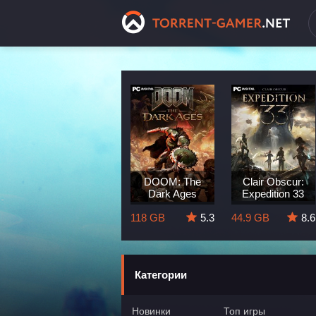
Dragon Age:
DOOM: The
Clair Obscur:
The Veilguard
Dark Ages
Expedition 33
8.3
82 GB
5.7
118 GB
5.3
44.9 GB
8.6
Категории
Новинки
Топ игры