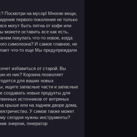
? Посмотри на мусор! Многие вещи,
идение первого поколения не только
расе могут быть пятна от кофе или
ы можете оставить все как есть.
Зачем покупать что-то новое, когда
ного симолеона? И самое главное, не
делает что-то еще Мы предупреждали
хочет избавиться от старой. Вы
дин из них? Корзина позволяет
игодятся для ваших новых
ы, ищите запасные части и запасные
те создавать новые продукты для
твенных источников от ветряных
на крыше или на заднем дворе дома,
лектричество. У симов также может
ому сегодня нужны инструменты?
ик энергии, генератор