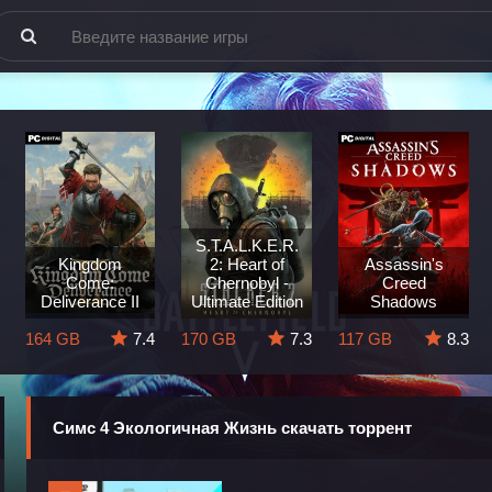
S.T.A.L.K.E.R.
Kingdom
2: Heart of
Assassin's
Come:
Chernobyl -
Creed
Deliverance II
Ultimate Edition
Shadows
164 GB
7.4
170 GB
7.3
117 GB
8.3
Симс 4 Экологичная Жизнь скачать торрент