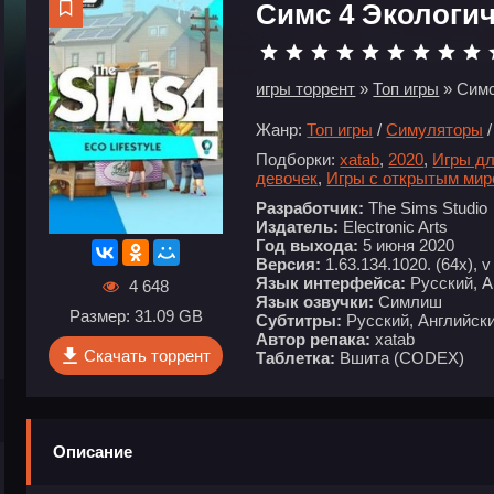
Симс 4 Экологи
игры торрент
»
Топ игры
» Симс
Жанр:
Топ игры
/
Симуляторы
Подборки:
xatab
,
2020
,
Игры дл
девочек
,
Игры с открытым ми
Разработчик:
The Sims Studio
Издатель:
Electronic Arts
Год выхода:
5 июня 2020
Версия:
1.63.134.1020. (64х), v
Язык интерфейса:
Русский, А
4 648
Язык озвучки:
Симлиш
Размер: 31.09 GB
Субтитры:
Русский, Английски
Автор репака:
xatab
Скачать торрент
Таблетка:
Вшита (CODEX)
Описание