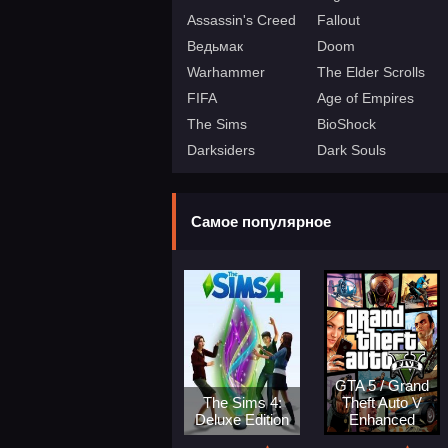
Assassin's Creed
Fallout
Ведьмак
Doom
Warhammer
The Elder Scrolls
FIFA
Age of Empires
The Sims
BioShock
Darksiders
Dark Souls
Самое популярное
GTA 5 / Grand
The Sims 4:
Theft Auto V
Deluxe Edition
Enhanced