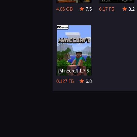
4.06 GB
7.5
6.17 ГБ
8.2
Minecraft 1.7.5
0.127 ГБ
6.8