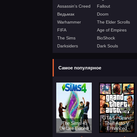
Assassin's Creed
Fallout
Ведьмак
Doom
Warhammer
The Elder Scrolls
FIFA
Age of Empires
The Sims
BioShock
Darksiders
Dark Souls
Самое популярное
GTA 5 / Grand
The Sims 4:
Theft Auto V
Deluxe Edition
Enhanced