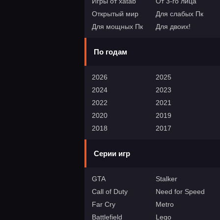
Игры от xatab
От 3-го лица
Открытый мир
Для слабых Пк
Для мощных Пк
Для двоих!
По годам
2026
2025
2024
2023
2022
2021
2020
2019
2018
2017
Серии игр
GTA
Stalker
Call of Duty
Need for Speed
Far Cry
Metro
Battlefield
Lego