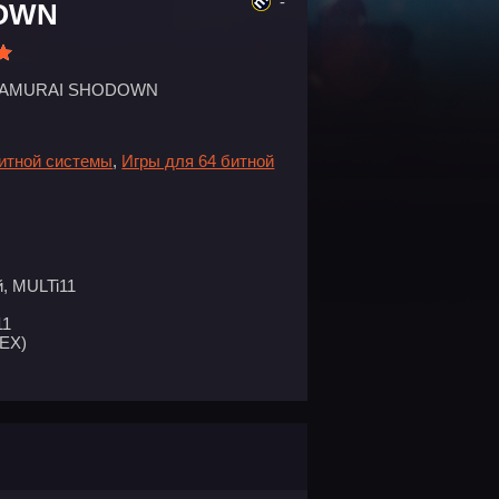
-
OWN
SAMURAI SHODOWN
битной системы
,
Игры для 64 битной
, MULTi11
11
EX)