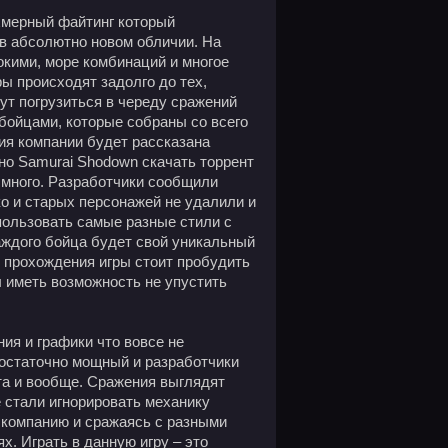
хмерный файтинг который
в абсолютно новом обличии. На
окими, море комбинаций и многое
ры происходят задолго до тех,
гут погрузиться в череду сражений
бойцами, которые собраны со всего
ния компании будет рассказана
но Samurai Shodown скачать торрент
 много. Разработчики сообщили
о и старых персонажей не удалили и
пользовать самые разные стили с
аждого бойца будет свой уникальный
т прохождения игры стоит пробудить
ы иметь возможность не упустить
ия и графики что вовсе не
достаточно мощный и разработчики
а и вообще. Сражения выглядят
е стали игнорировать механику
 компанию и сражаясь с разными
х. Играть в данную игру – это