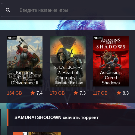
S.T.A.L.K.E.R.
Kingdom
2: Heart of
Assassin's
Come:
Chernobyl -
Creed
Deliverance II
Ultimate Edition
Shadows
164 GB
7.4
170 GB
7.3
117 GB
8.3
SAMURAI SHODOWN скачать торрент