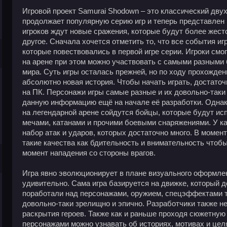
Игровой проект Samurai Shodown – это классический дву
продолжает популярную серию игр и теперь представлен 
игроков ждут новые сражения, которые будут более жест
другое. Сначала хочется отметить то, что все события иг
которые повествовались в первой игре серии. Игроки смо
на арене при этом можно участвовать с самыми разными 
мира. Суть игры осталась прежней, но по ходу прохожде
абсолютно новая история. Чтобы начать играть, достаточ
на ПК. Персонажи игры самые разные и их довольно-таки
данную информацию ещё на начале её разработки. Однак
на легендарной арене сойдутся бойцы, которые будут ис
мечами, катанами и прочими боевыми снаряжениями. У к
набор атак и ударов, которых достаточно много. В момен
такие качества как бдительность и внимательность чтоб
момент нападения со стороны врагов.
Игра явно эволюционирует в плане визуального оформлен
удивительно. Сама игра базируется на движке, который 
поработали над персонажами, оружием, спецэффектами т
довольно-таки зрелищно и эпично. Разработчики также н
раскрытия героев. Также как и раньше проходя сюжетную
персонажами можно узнавать об историях, мотивах и целя