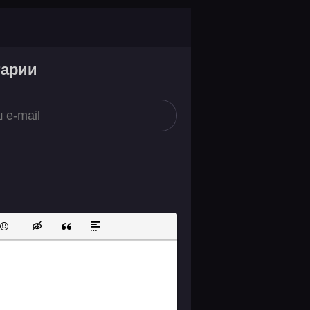
тарии
ок
й список
ь ссылку
тавить защищенную ссылку
Вставить смайлик
Вставка скрытого текста
Вставка цитаты
Вставка спойлера