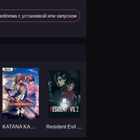
облема с установкой или запуском
KATANA KAMI: A Way of the Samurai Story...
Resident Evil 2 / Biohazard RE:2 - Deluxe Edition...