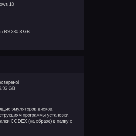
dows 10
on R9 280 3 GB
оверено!
8.93 GB
ощью эмуляторов дисков.
нструкциям программы установки.
апки CODEX (на образе) в папку с