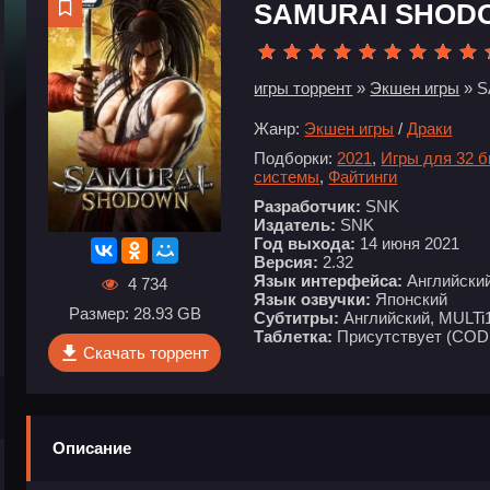
SAMURAI SHOD
игры торрент
»
Экшен игры
» 
Жанр:
Экшен игры
/
Драки
Подборки:
2021
,
Игры для 32 
системы
,
Файтинги
Разработчик:
SNK
Издатель:
SNK
Год выхода:
14 июня 2021
Версия:
2.32
Язык интерфейса:
Английский
4 734
Язык озвучки:
Японский
Размер: 28.93 GB
Субтитры:
Английский, MULTi
Таблетка:
Присутствует (COD
Скачать торрент
Описание