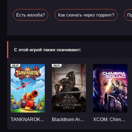
Есть жалоба?
Как скачать через торрент?
Пр
С этой игрой также скачивают:
TANKNAROK...
Blackthorn Arena...
XCOM: Chimera Squad...