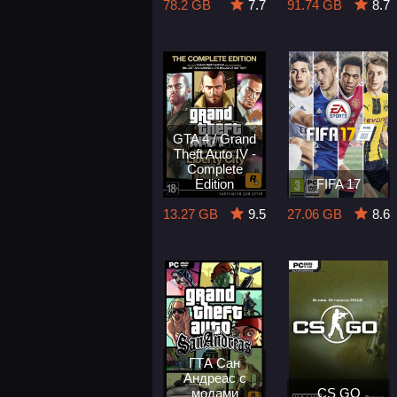
78.2 GB
7.7
91.74 GB
8.7
GTA 4 / Grand
Theft Auto IV -
Complete
Edition
FIFA 17
13.27 GB
9.5
27.06 GB
8.6
ГТА Сан
Андреас с
модами
CS GO