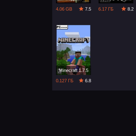
4.06 GB
7.5
6.17 ГБ
8.2
Minecraft 1.7.5
0.127 ГБ
6.8