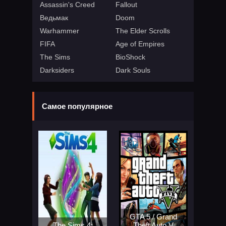
Assassin's Creed
Fallout
Ведьмак
Doom
Warhammer
The Elder Scrolls
FIFA
Age of Empires
The Sims
BioShock
Darksiders
Dark Souls
Самое популярное
GTA 5 / Grand
The Sims 4:
Theft Auto V