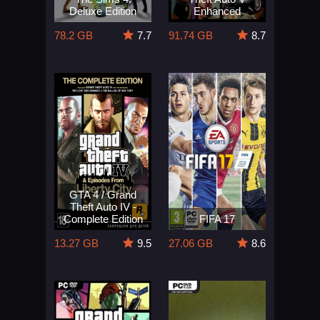
Deluxe Edition
Enhanced
78.2 GB
7.7
91.74 GB
8.7
GTA 4 / Grand
Theft Auto IV -
Complete Edition
FIFA 17
13.27 GB
9.5
27.06 GB
8.6