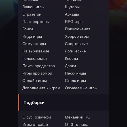
Экшен игры
Шутеры
Стратегии
Аркады
Платформеры
RPG игры
Гонки
Приключения
Инди игры
Хоррор игры
Симуляторы
Спортивные
На выживание
Логические
Головоломки
Квесты
Поиск предметов
Драки
Игры про зомби
Песочницы
Онлайн игры
Стелс игры
Дополнения к играм
Ожидаемые игры
Подборки
С рус. озвучкой
Механики RG
Игры от xatab
От 3-го лица