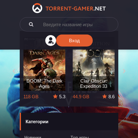
Вход
e: The
DOOM: The Dark
Clair Obscur:
King
ard
Ages
Expedition 33
Deli
5.7
118 GB
5.3
44.9 GB
8.6
164 GB
Категории
Новинки
Топ игры