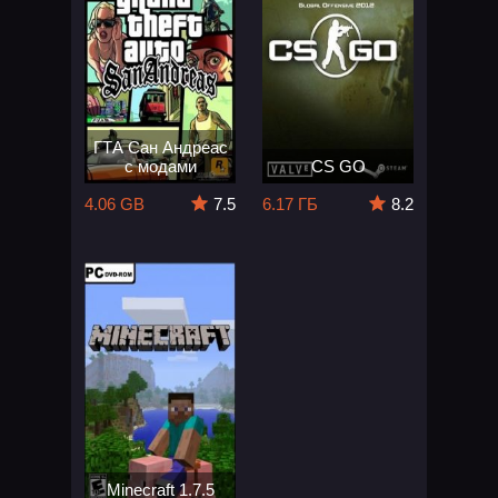
ГТА Сан Андреас
с модами
CS GO
4.06 GB
7.5
6.17 ГБ
8.2
Minecraft 1.7.5