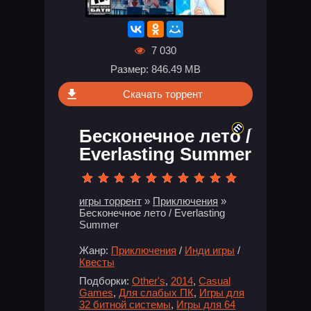
7 030
Размер: 846.49 MB
Скачать торрент
-
Бесконечное лето /
Everlasting Summer
игры торрент
»
Приключения
»
Бесконечное лето / Everlasting
Summer
Жанр:
Приключения
/
Инди игры
/
Квесты
Подборки:
Other's
,
2014
,
Casual
Games
,
Для слабых ПК
,
Игры для
32 битной системы
,
Игры для 64