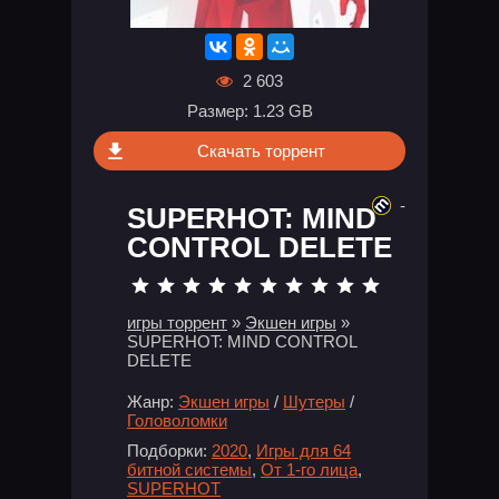
2 603
Размер: 1.23 GB
Скачать торрент
-
SUPERHOT: MIND
CONTROL DELETE
игры торрент
»
Экшен игры
»
SUPERHOT: MIND CONTROL
DELETE
Жанр:
Экшен игры
/
Шутеры
/
Головоломки
Подборки:
2020
,
Игры для 64
битной системы
,
От 1-го лица
,
SUPERHOT