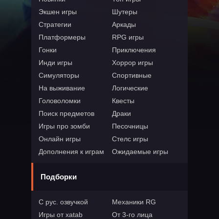
Экшен игры
Шутеры
Стратегии
Аркады
Платформеры
RPG игры
Гонки
Приключения
Инди игры
Хоррор игры
Симуляторы
Спортивные
На выживание
Логические
Головоломки
Квесты
Поиск предметов
Драки
Игры про зомби
Песочницы
Онлайн игры
Стелс игры
Дополнения к играм
Ожидаемые игры
Подборки
С рус. озвучкой
Механики RG
Игры от xatab
От 3-го лица