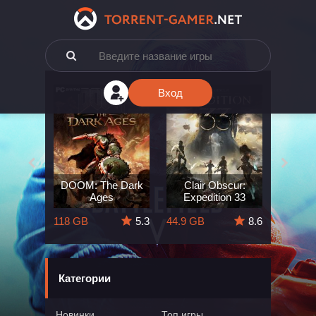
Вход
e: The
DOOM: The Dark
Clair Obscur:
King
ard
Ages
Expedition 33
Deli
5.7
118 GB
5.3
44.9 GB
8.6
164 GB
Категории
Новинки
Топ игры