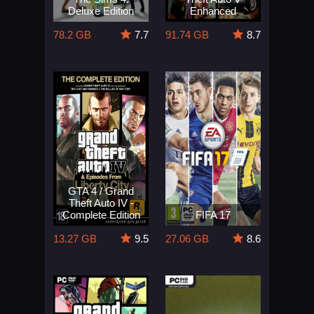
Deluxe Edition
Enhanced
78.2 GB
7.7
91.74 GB
8.7
GTA 4 / Grand
Theft Auto IV -
Complete Edition
FIFA 17
13.27 GB
9.5
27.06 GB
8.6