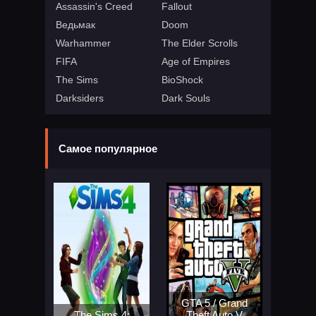
Assassin's Creed
Fallout
Ведьмак
Doom
Warhammer
The Elder Scrolls
FIFA
Age of Empires
The Sims
BioShock
Darksiders
Dark Souls
Самое популярное
GTA 5 / Grand
The Sims 4:
Theft Auto V