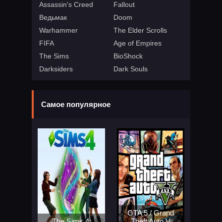
Assassin's Creed
Fallout
Ведьмак
Doom
Warhammer
The Elder Scrolls
FIFA
Age of Empires
The Sims
BioShock
Darksiders
Dark Souls
Самое популярное
GTA 5 / Grand
The Sims 4:
Theft Auto V