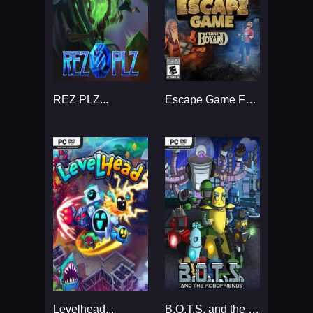
REZ PLZ...
Escape Game Fort Boyard...
Levelhead...
B.O.T.S. and the Robofriends...