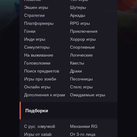
Экшен игры
Шутеры
Стратегии
Аркады
Платформеры
RPG игры
Гонки
Приключения
Инди игры
Хоррор игры
Симуляторы
Спортивные
На выживание
Логические
Головоломки
Квесты
Поиск предметов
Драки
Игры про зомби
Песочницы
Онлайн игры
Стелс игры
Дополнения к играм
Ожидаемые игры
Подборки
С рус. озвучкой
Механики RG
Игры от xatab
От 3-го лица