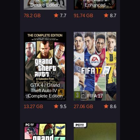
Deluxe Edition
Enhanced
78.2 GB
7.7
91.74 GB
8.7
GTA 4 / Grand
Theft Auto IV -
Complete Edition
FIFA 17
13.27 GB
9.5
27.06 GB
8.6