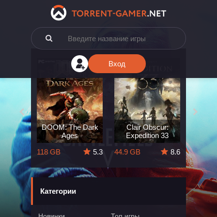
Вход
e: The
DOOM: The Dark
Clair Obscur:
King
ard
Ages
Expedition 33
Deli
5.7
118 GB
5.3
44.9 GB
8.6
164 GB
Категории
Новинки
Топ игры