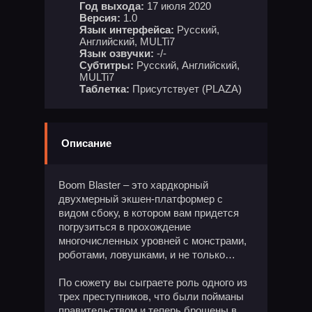
Год выхода:
17 июля 2020
Версия:
1.0
Язык интерфейса:
Русский,
Английский, MULTi7
Язык озвучки:
-/-
Субтитры:
Русский, Английский,
MULTi7
Таблетка:
Присутствует (PLAZA)
Описание
Boom Blaster – это хардкорный
двухмерный экшен-платформер с
видом сбоку, в котором вам придется
погрузиться в прохождение
многочисленных уровней с монстрами,
роботами, ловушками, и не только…
По сюжету вы сыграете роль одного из
трех преступников, что были пойманы
правительством и теперь брошены в