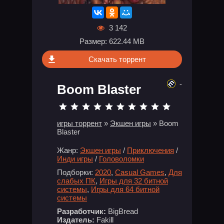
3 142
Размер: 622.44 MB
Скачать торрент
-
Boom Blaster
игры торрент
»
Экшен игры
» Boom
Blaster
Жанр:
Экшен игры
/
Приключения
/
Инди игры
/
Головоломки
Подборки:
2020
,
Casual Games
,
Для
слабых ПК
,
Игры для 32 битной
системы
,
Игры для 64 битной
системы
Разработчик:
BigBread
Издатель:
Fakill