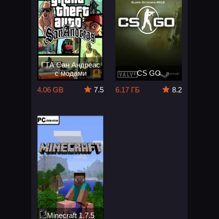
ГТА Сан Андреас
с модами
CS GO
4.06 GB
7.5
6.17 ГБ
8.2
Minecraft 1.7.5