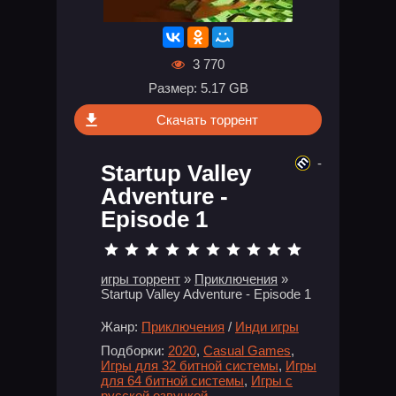
3 770
Размер: 5.17 GB
Скачать торрент
-
Startup Valley
Adventure -
Episode 1
игры торрент
»
Приключения
»
Startup Valley Adventure - Episode 1
Жанр:
Приключения
/
Инди игры
Подборки:
2020
,
Casual Games
,
Игры для 32 битной системы
,
Игры
для 64 битной системы
,
Игры с
русской озвучкой