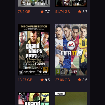
Deluxe Edition
Enhanced
78.2 GB
7.7
91.74 GB
8.7
GTA 4 / Grand
Theft Auto IV -
Complete Edition
FIFA 17
13.27 GB
9.5
27.06 GB
8.6