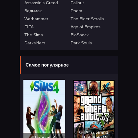
Assassin's Creed
Fallout
Ведьмак
Doom
Warhammer
The Elder Scrolls
FIFA
Age of Empires
The Sims
BioShock
Darksiders
Dark Souls
Самое популярное
GTA 5 / Grand
The Sims 4:
Theft Auto V