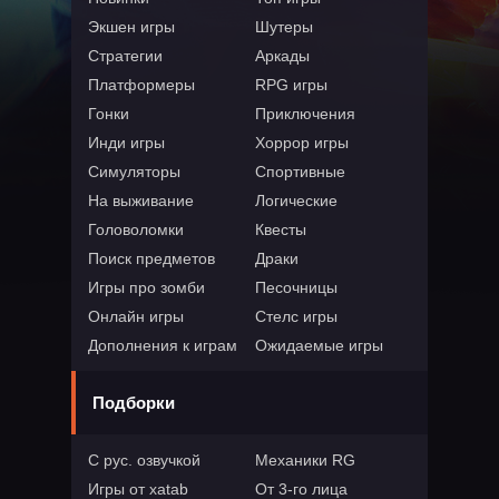
Экшен игры
Шутеры
Стратегии
Аркады
Платформеры
RPG игры
Гонки
Приключения
Инди игры
Хоррор игры
Симуляторы
Спортивные
На выживание
Логические
Головоломки
Квесты
Поиск предметов
Драки
Игры про зомби
Песочницы
Онлайн игры
Стелс игры
Дополнения к играм
Ожидаемые игры
Подборки
С рус. озвучкой
Механики RG
Игры от xatab
От 3-го лица