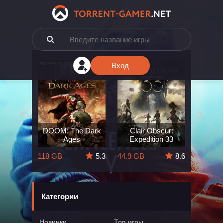
Вход
e: The
DOOM: The Dark
Clair Obscur:
King
ard
Ages
Expedition 33
Deli
5.7
118 GB
5.3
44.9 GB
8.6
164 GB
Категории
Новинки
Топ игры