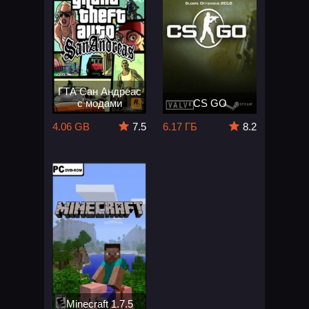
ГТА Сан Андреас
с модами
CS GO
4.06 GB
7.5
6.17 ГБ
8.2
Minecraft 1.7.5