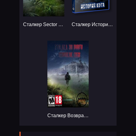
Сталкер Sector 11...
Сталкер История Кота...
Сталкер Возвращение...