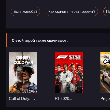
Есть жалоба?
Как скачать через торрент?
Пр
С этой игрой также скачивают:
Call of Duty: Black Ops Cold War...
F1 2020...