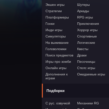
Экшен игры
Шутеры
Стратегии
Аркады
Платформеры
RPG игры
Гонки
Приключения
Инди игры
Хоррор игры
Симуляторы
Спортивные
На выживание
Логические
Головоломки
Квесты
Поиск предметов
Драки
Игры про зомби
Песочницы
Онлайн игры
Стелс игры
Дополнения к
Ожидаемые игры
играм
Подборки
С рус. озвучкой
Механики RG