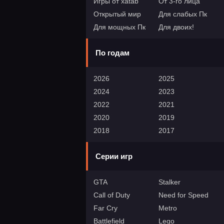
Игры от xatab
От 3-го лица
Открытый мир
Для слабых Пк
Для мощных Пк
Для двоих!
По годам
2026
2025
2024
2023
2022
2021
2020
2019
2018
2017
Серии игр
GTA
Stalker
Call of Duty
Need for Speed
Far Cry
Metro
Battlefield
Lego