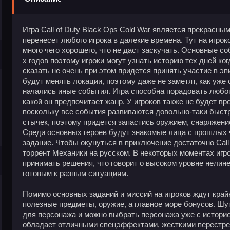
Игра Call of Duty Black Ops Cold War является прекрасны
перенесет любого игрока в далекие времена. Тут на игрок
много чего хорошего, что не даст заскучать. Основные с
х годов поэтому игроки могут узнать историю тех дней ко
сказать не очень при этом придется принять участие в эп
будут менять локации, поэтому даже не заметят, как уже 
начались иные события. Игра способна порадовать любого
какой он предпочитает жанр. У игроков также не будет вр
поскольку все события развиваются довольно-таки быст
стычек, поэтому придется запастись оружием, снаряжени
Среди основных героев будут знакомые лица с прошлых ч
задание. Чтобы окунуться в приключение достаточно Call 
торрент Механики на русском. В некоторых моментах игро
принимать решения, что говорит о высоком уровне нелине
готовым к разным ситуациям.
Помимо основных заданий и миссий на игроков ждут край
полезные предметы, оружие, а главное море бонусов. Шу
для персонажа и можно выбрать персонажа уже с историей
обладает отличными спецэффектами, жесткими перестр