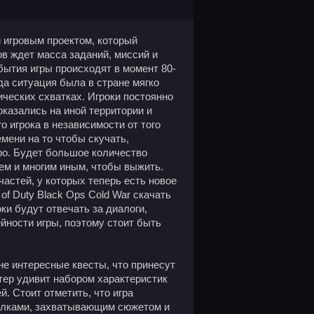
м игровым проектом, который
ов ждет масса заданий, миссий и
обытия игры происходят в момент 80-
гда ситуация была в стране мягко
ических схватках. Игроки постоянно
оказались на иной территории и
 игрока в независимости от того
емени на то чтобы скучать,
ро. Будет большое количество
ем и многим иным, чтобы выжить.
астей, у которых теперь есть новое
of Duty Black Ops Cold War скачать
ки будут отвечать за диалоги,
йности игры, поэтому стоит быть
не интересные квесты, что принесут
тер удивит набором характеристик
. Стоит отметить, что игра
елками, захватывающим сюжетом и