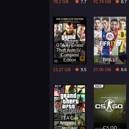
78.2 GB
7.7
91.74 GB
8.7
GTA 4 / Grand
Theft Auto IV -
Complete
Edition
FIFA 17
13.27 GB
9.5
27.06 GB
8.6
ГТА Сан
Андреас с
модами
CS GO