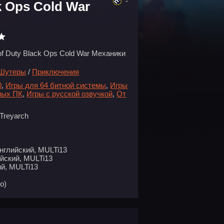
-
ck Ops Cold War
 of Duty Black Ops Cold War Механики
Шутеры
/
Приключения
0
,
Игры для 64 битной системы
,
Игры
ных ПК
,
Игры с русской озвучкой
,
От
Treyarch
нглийский, MULTi13
йский, MULTi13
й, MULTi13
o)