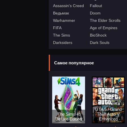
Assassin's Creed
Fallout
Ведьмак
Doom
Warhammer
The Elder Scrolls
FIFA
Age of Empires
The Sims
BioShock
Darksiders
Dark Souls
Самое популярное
GTA 5 / Grand
The Sims 4:
Theft Auto V
Deluxe Edition
Enhanced