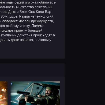
ние годы серии игр она побила все
реальность множество пожеланий
Кал оф Дьюти Блэк Опс Колд Вар
80-х годов. Развитие технологий
ры обладает массой преимуществ,
тся любому игроку. Помимо
 придают проекту большей
й компании действия происходят в
овать даже новичка, поскольку