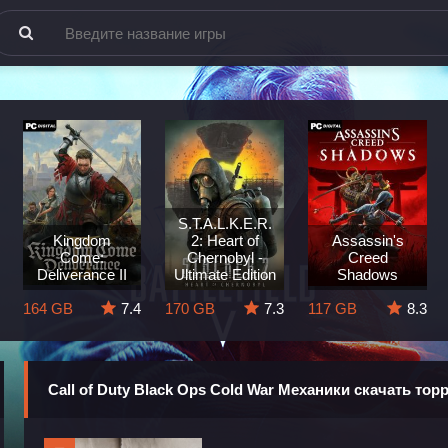
S.T.A.L.K.E.R.
Kingdom
2: Heart of
Assassin's
Come:
Chernobyl -
Creed
Deliverance II
Ultimate Edition
Shadows
164 GB
7.4
170 GB
7.3
117 GB
8.3
Call of Duty Black Ops Cold War Механики скачать тор