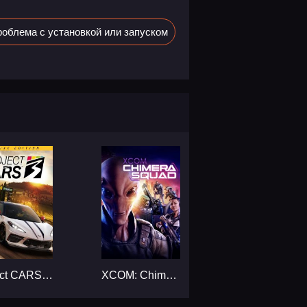
облема с установкой или запуском
Project CARS 3 - Deluxe Edition...
XCOM: Chimera Squad...