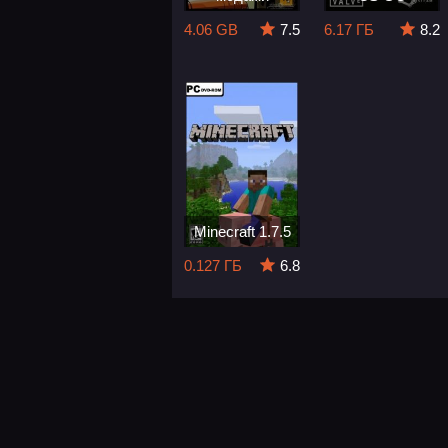
4.06 GB
7.5
6.17 ГБ
8.2
Minecraft 1.7.5
0.127 ГБ
6.8