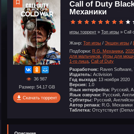
Call of Duty Bla
Механики
игры торрент
»
Топ игры
» Call
Жанр:
Топ игры
/
Экшен игры
/
Подборки:
R.G. Механики
,
202
для мальчиков
,
Игры для мощ
1-го лица
,
Call of Duty
Разработчик:
Raven Software, 
Издатель:
Activision
36 987
Год выхода:
13 ноября 2020
Версия:
1.0
Размер: 54.17 GB
Язык интерфейса:
Русский, А
Язык озвучки:
Русский, Англи
Скачать торрент
Субтитры:
Русский, Английски
Автор репака:
R.G. Механики
Таблетка:
Отсутствует (Denuv
Описание