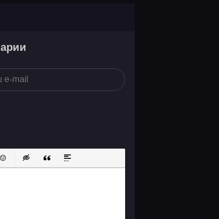
тарии
ок
й список
ь ссылку
тавить защищенную ссылку
Вставить смайлик
Вставка скрытого текста
Вставка цитаты
Вставка спойлера