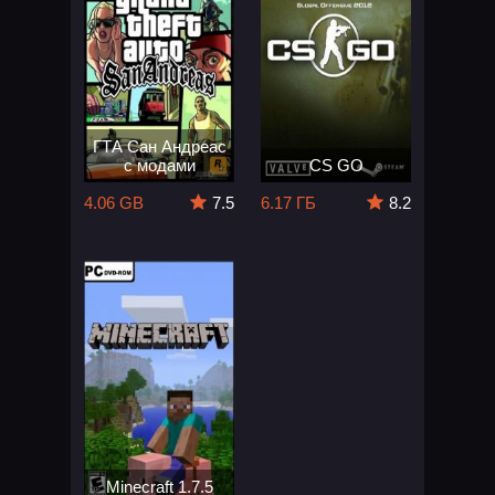
ГТА Сан Андреас
с модами
CS GO
4.06 GB
7.5
6.17 ГБ
8.2
Minecraft 1.7.5