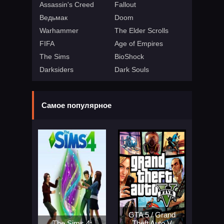
Assassin's Creed
Fallout
Ведьмак
Doom
Warhammer
The Elder Scrolls
FIFA
Age of Empires
The Sims
BioShock
Darksiders
Dark Souls
Самое популярное
GTA 5 / Grand
The Sims 4:
Theft Auto V