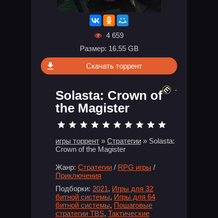
4 659
Размер: 16.55 GB
Скачать торрент
-
Solasta: Crown of
the Magister
игры торрент
»
Стратегии
» Solasta:
Crown of the Magister
Жанр:
Стратегии
/
RPG игры
/
Приключения
Подборки:
2021
,
Игры для 32
битной системы
,
Игры для 64
битной системы
,
Пошаговые
стратегии TBS
,
Тактические