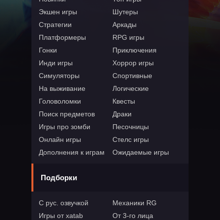
Экшен игры
Шутеры
Стратегии
Аркады
Платформеры
RPG игры
Гонки
Приключения
Инди игры
Хоррор игры
Симуляторы
Спортивные
На выживание
Логические
Головоломки
Квесты
Поиск предметов
Драки
Игры про зомби
Песочницы
Онлайн игры
Стелс игры
Дополнения к играм
Ожидаемые игры
Подборки
С рус. озвучкой
Механики RG
Игры от xatab
От 3-го лица