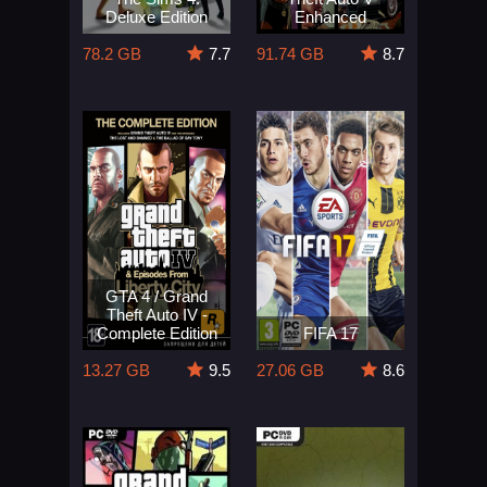
Deluxe Edition
Enhanced
78.2 GB
7.7
91.74 GB
8.7
GTA 4 / Grand
Theft Auto IV -
Complete Edition
FIFA 17
13.27 GB
9.5
27.06 GB
8.6