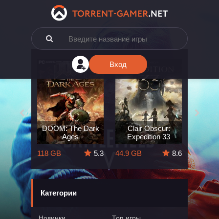
Вход
e: The
DOOM: The Dark
Clair Obscur:
King
ard
Ages
Expedition 33
Deli
5.7
118 GB
5.3
44.9 GB
8.6
164 GB
Категории
Новинки
Топ игры