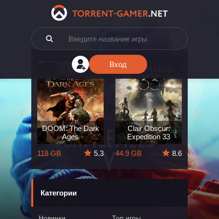
Вход
e: The
DOOM: The Dark
Clair Obscur:
King
ard
Ages
Expedition 33
Deli
5.7
118 GB
5.3
44.9 GB
8.6
164 GB
Категории
Новинки
Топ игры