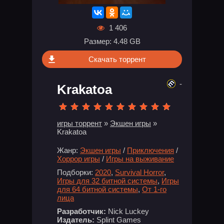
1 406
Размер: 4.48 GB
Скачать торрент
-
Krakatoa
игры торрент
»
Экшен игры
»
Krakatoa
Жанр:
Экшен игры
/
Приключения
/
Хоррор игры
/
Игры на выживание
Подборки:
2020
,
Survival Horror
,
Игры для 32 битной системы
,
Игры
для 64 битной системы
,
От 1-го
лица
Разработчик:
Nick Luckey
Издатель:
Splint Games