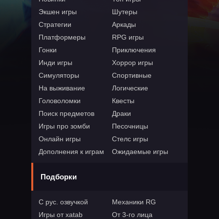
Экшен игры
Шутеры
Стратегии
Аркады
Платформеры
RPG игры
Гонки
Приключения
Инди игры
Хоррор игры
Симуляторы
Спортивные
На выживание
Логические
Головоломки
Квесты
Поиск предметов
Драки
Игры про зомби
Песочницы
Онлайн игры
Стелс игры
Дополнения к играм
Ожидаемые игры
Подборки
С рус. озвучкой
Механики RG
Игры от xatab
От 3-го лица