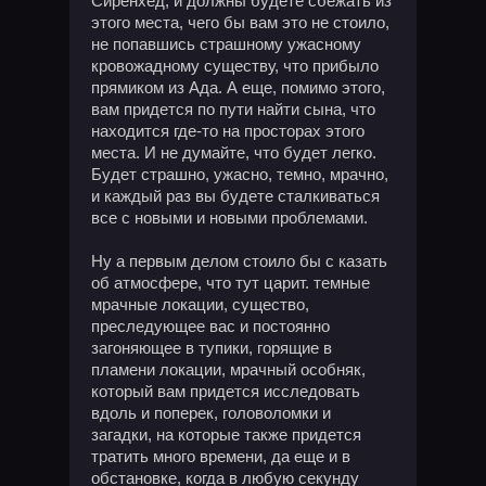
Сиренхед, и должны будете сбежать из
этого места, чего бы вам это не стоило,
не попавшись страшному ужасному
кровожадному существу, что прибыло
прямиком из Ада. А еще, помимо этого,
вам придется по пути найти сына, что
находится где-то на просторах этого
места. И не думайте, что будет легко.
Будет страшно, ужасно, темно, мрачно,
и каждый раз вы будете сталкиваться
все с новыми и новыми проблемами.
Ну а первым делом стоило бы с казать
об атмосфере, что тут царит. темные
мрачные локации, существо,
преследующее вас и постоянно
загоняющее в тупики, горящие в
пламени локации, мрачный особняк,
который вам придется исследовать
вдоль и поперек, головоломки и
загадки, на которые также придется
тратить много времени, да еще и в
обстановке, когда в любую секунду