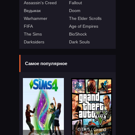
Assassin's Creed
Fallout
Ведьмак
Doom
Warhammer
The Elder Scrolls
FIFA
Age of Empires
The Sims
BioShock
Darksiders
Dark Souls
Самое популярное
GTA 5 / Grand
The Sims 4:
Theft Auto V