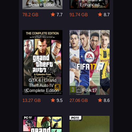
Deluxe Edition
Enhanced
78.2 GB
7.7
91.74 GB
8.7
GTA 4 / Grand
Theft Auto IV -
Complete Edition
FIFA 17
13.27 GB
9.5
27.06 GB
8.6