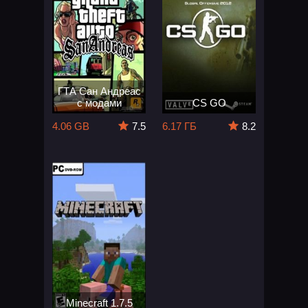
ГТА Сан Андреас
с модами
CS GO
4.06 GB
7.5
6.17 ГБ
8.2
Minecraft 1.7.5