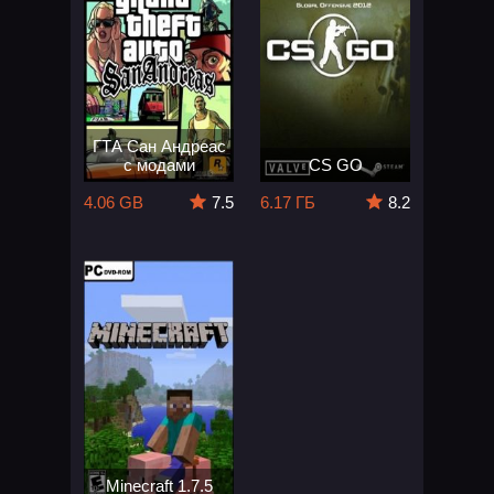
ГТА Сан Андреас
с модами
CS GO
4.06 GB
7.5
6.17 ГБ
8.2
Minecraft 1.7.5