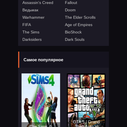
Assassin's Creed
Fallout
Ведьмак
Doom
Warhammer
The Elder Scrolls
FIFA
Age of Empires
The Sims
BioShock
Darksiders
Dark Souls
Самое популярное
GTA 5 / Grand
The Sims 4:
Theft Auto V