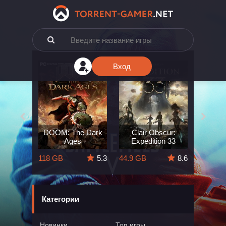
Вход
e: The
DOOM: The Dark
Clair Obscur:
King
ard
Ages
Expedition 33
Deli
5.7
118 GB
5.3
44.9 GB
8.6
164 GB
Категории
Новинки
Топ игры