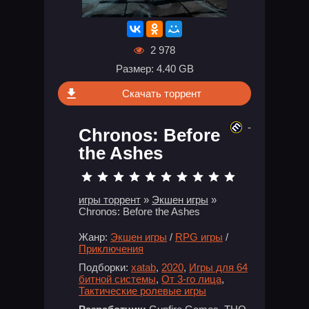
2 978
Размер: 4.40 GB
Скачать торрент
-
Chronos: Before
the Ashes
игры торрент
»
Экшен игры
»
Chronos: Before the Ashes
Жанр:
Экшен игры
/
RPG игры
/
Приключения
Подборки:
xatab
,
2020
,
Игры для 64
битной системы
,
От 3-го лица
,
Тактические ролевые игры