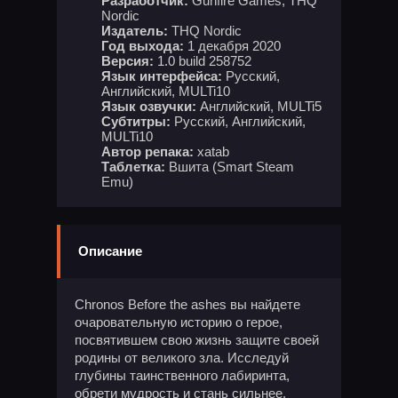
Разработчик:
Gunfire Games, THQ
Nordic
Издатель:
THQ Nordic
Год выхода:
1 декабря 2020
Версия:
1.0 build 258752
Язык интерфейса:
Русский,
Английский, MULTi10
Язык озвучки:
Английский, MULTi5
Субтитры:
Русский, Английский,
MULTi10
Автор репака:
xatab
Таблетка:
Вшита (Smart Steam
Emu)
Описание
Chronos Before the ashes вы найдете
очаровательную историю о герое,
посвятившем свою жизнь защите своей
родины от великого зла. Исследуй
глубины таинственного лабиринта,
обрети мудрость и стань сильнее.