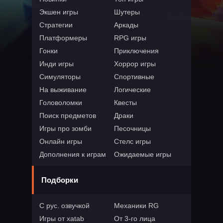
Экшен игры
Шутеры
Стратегии
Аркады
Платформеры
RPG игры
Гонки
Приключения
Инди игры
Хоррор игры
Симуляторы
Спортивные
На выживание
Логические
Головоломки
Квесты
Поиск предметов
Драки
Игры про зомби
Песочницы
Онлайн игры
Стелс игры
Дополнения к играм
Ожидаемые игры
Подборки
С рус. озвучкой
Механики RG
Игры от xatab
От 3-го лица