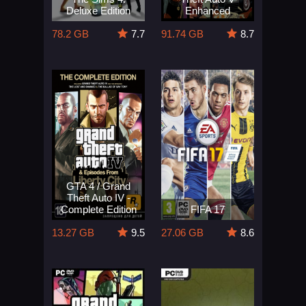
Deluxe Edition
Enhanced
78.2 GB
7.7
91.74 GB
8.7
GTA 4 / Grand
Theft Auto IV -
Complete Edition
FIFA 17
13.27 GB
9.5
27.06 GB
8.6