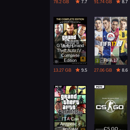
78.2 GB
7.7
91.74 GB
8.7
GTA 4 / Grand
Theft Auto IV -
Complete
Edition
FIFA 17
13.27 GB
9.5
27.06 GB
8.6
ГТА Сан
Андреас с
модами
CS GO