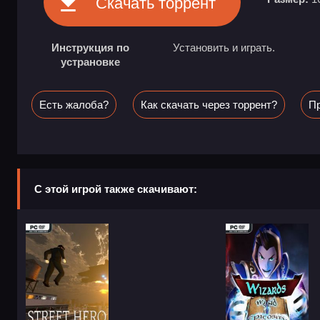
Скачать торрент
Инструкция по
Установить и играть.
устрановке
Есть жалоба?
Как скачать через торрент?
Пр
С этой игрой также скачивают: