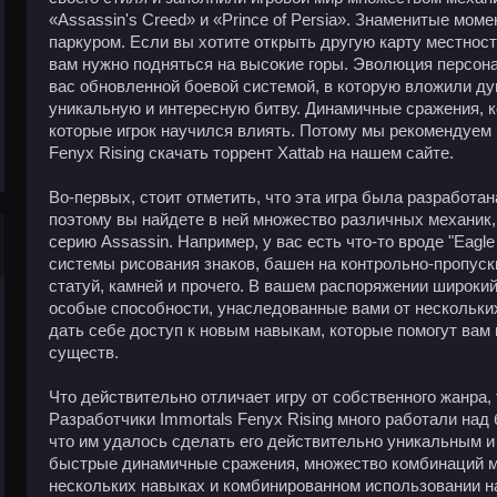
«Assassin's Creed» и «Prince of Persia». Знаменитые моме
паркуром. Если вы хотите открыть другую карту местност
вам нужно подняться на высокие горы. Эволюция персона
вас обновленной боевой системой, в которую вложили д
уникальную и интересную битву. Динамичные сражения, к
которые игрок научился влиять. Потому мы рекомендуем
Fenyx Rising скачать торрент Xattab на нашем сайте.
Во-первых, стоит отметить, что эта игра была разработан
поэтому вы найдете в ней множество различных механик
серию Assassin. Например, у вас есть что-то вроде "Eagle
системы рисования знаков, башен на контрольно-пропускн
статуй, камней и прочего. В вашем распоряжении широкий
особые способности, унаследованные вами от нескольких
дать себе доступ к новым навыкам, которые помогут вам
существ.
Что действительно отличает игру от собственного жанра, 
Разработчики Immortals Fenyx Rising много работали над 
что им удалось сделать его действительно уникальным и
быстрые динамичные сражения, множество комбинаций мо
нескольких навыках и комбинированном использовании на