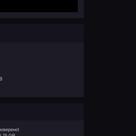
GB
оверено!
6.75 GB