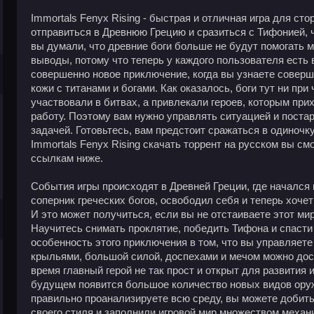
Immortals Fenyx Rising - быстрая и отличная игра для сто
отправиться в Древнюю Грецию и сразиться с Тифонией, ч
вы думали, что древние боги больше не будут помогать м
выводы, потому что теперь у каждого пользователя есть 
совершенно новое приключение, когда вы узнаете соверш
кожи с титанами и богами. Как оказалось, боги тут ни при 
участвовали в битвах, а привлекали героев, которым пр
работу. Поэтому вам нужно управлять ситуацией и постар
задачей. Готовьтесь, вам предстоит сражаться в одиночку
Immortals Fenyx Rising скачать торрент на русском вы с
ссылкам ниже.
События игры происходят в Древней Греции, где начался
соперник греческих богов, освободил себя и теперь хочет
И это может получиться, если вы не отстаиваете этот мир
Научитесь снимать проклятие, победить Тифона и спасти
особенность этого приключения в том, что вы управляете
крыльями, большой силой, доспехами и мечом можно дост
время главный герой не так прост и открыт для развития
будущем появится большое количество новых видов оружи
правильно проанализируете всю среду, вы можете добить
своего стиля и заполнили игровой мир множеством меха