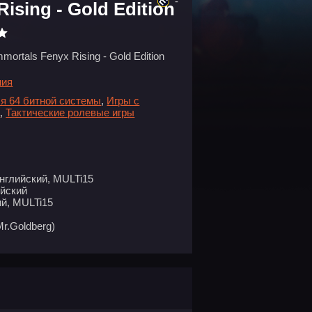
-
ising - Gold Edition
mortals Fenyx Rising - Gold Edition
ния
я 64 битной системы
,
Игры с
а
,
Тактические ролевые игры
нглийский, MULTi15
ийский
й, MULTi15
.Goldberg)