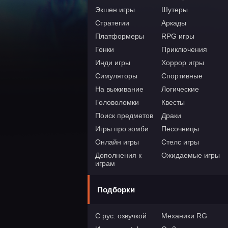
Экшен игры
Шутеры
Стратегии
Аркады
Платформеры
RPG игры
Гонки
Приключения
Инди игры
Хоррор игры
Симуляторы
Спортивные
На выживание
Логические
Головоломки
Квесты
Поиск предметов
Драки
Игры про зомби
Песочницы
Онлайн игры
Стелс игры
Дополнения к
Ожидаемые игры
играм
Подборки
С рус. озвучкой
Механики RG