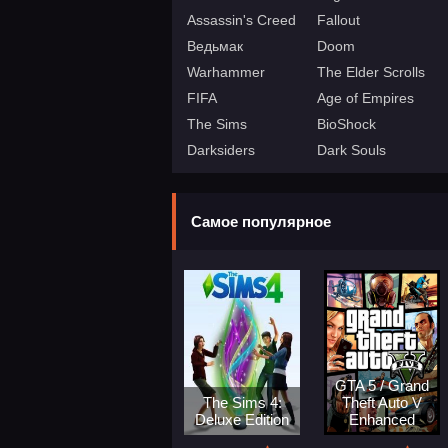
Assassin's Creed
Fallout
Ведьмак
Doom
Warhammer
The Elder Scrolls
FIFA
Age of Empires
The Sims
BioShock
Darksiders
Dark Souls
Самое популярное
GTA 5 / Grand
The Sims 4:
Theft Auto V
Deluxe Edition
Enhanced