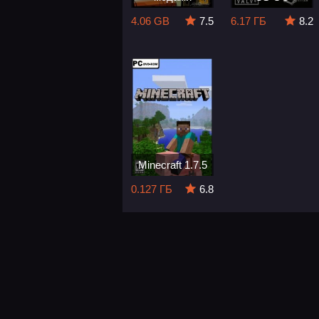
4.06 GB
7.5
6.17 ГБ
8.2
Minecraft 1.7.5
0.127 ГБ
6.8