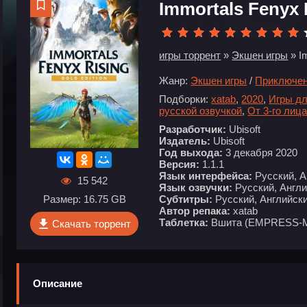
Immortals Fenyx R
игры торрент
»
Экшен игры
» Im
Жанр:
Экшен игры
/
Приключе
Подборки:
xatab
,
2020
,
Игры дл
русской озвучкой
,
От 3-го лиц
Разработчик:
Ubisoft
Издатель:
Ubisoft
Год выхода:
3 декабря 2020
Версия:
1.1.1
Язык интерфейса:
Русский, А
15 542
Язык озвучки:
Русский, Англ
Субтитры:
Русский, Английски
Размер: 16.75 GB
Автор репака:
xatab
Таблетка:
Вшита (EMPRESS-Mr
Скачать торрент
Описание