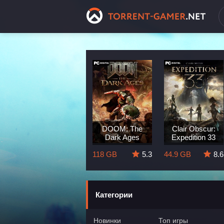
Dragon Age:
DOOM: The
Clair Obscur:
The Veilguard
Dark Ages
Expedition 33
8.3
82 GB
5.7
118 GB
5.3
44.9 GB
8.6
Категории
Новинки
Топ игры