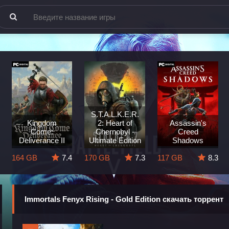
S.T.A.L.K.E.R.
Kingdom
2: Heart of
Assassin's
Come:
Chernobyl -
Creed
Deliverance II
Ultimate Edition
Shadows
164 GB
7.4
170 GB
7.3
117 GB
8.3
Immortals Fenyx Rising - Gold Edition скачать торрент