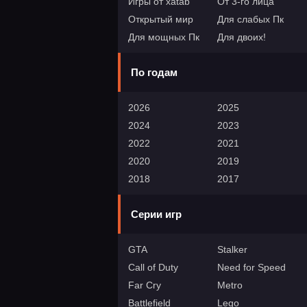
Игры от xatab
От 3-го лица
Открытый мир
Для слабых Пк
Для мощных Пк
Для двоих!
По годам
2026
2025
2024
2023
2022
2021
2020
2019
2018
2017
Серии игр
GTA
Stalker
Call of Duty
Need for Speed
Far Cry
Metro
Battlefield
Lego