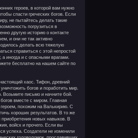
ронних героев, в которой вам нужно
тобы спасти греческих богов. Если
иру, не пытайтесь делать такие
возможность погрузиться в
енно другую историю о контакте
чем, и они не так активно
иходилось делать всю тяжелую
аться справиться с этой непростой
, а иногда и с опасными врагами.
можете бесплатно на нашем сайте по
 настоящий хаос. Тифон, древний
 уничтожить богов и поработить мир.
. Возьмите письмо и начните бой.
 богов вместе с миром. Главная
 героем, похожим на Валькирию. С
ичь хороших результатов. В то же
 и приобретения новых навыков. В
я, войск и прочего. Если вы
ся успеха. Создатели не изменили
нических головоломок, прославивших