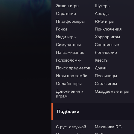
Экшен игры
Шутеры
Стратегии
Аркады
Платформеры
RPG игры
Гонки
Приключения
Инди игры
Хоррор игры
Симуляторы
Спортивные
На выживание
Логические
Головоломки
Квесты
Поиск предметов
Драки
Игры про зомби
Песочницы
Онлайн игры
Стелс игры
Дополнения к
Ожидаемые игры
играм
Подборки
С рус. озвучкой
Механики RG