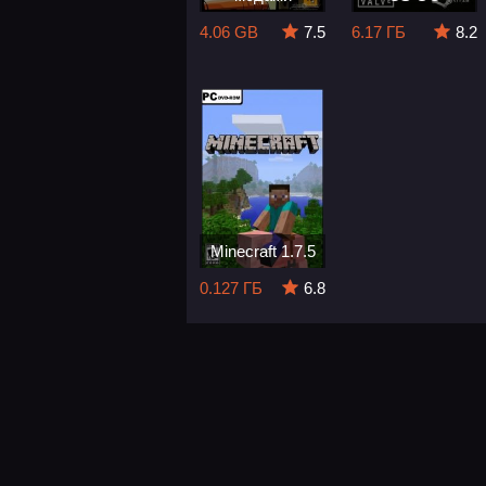
4.06 GB
7.5
6.17 ГБ
8.2
Minecraft 1.7.5
0.127 ГБ
6.8