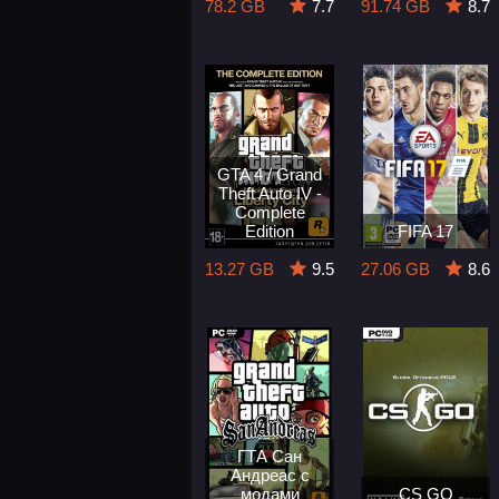
78.2 GB
7.7
91.74 GB
8.7
GTA 4 / Grand
Theft Auto IV -
Complete
Edition
FIFA 17
13.27 GB
9.5
27.06 GB
8.6
ГТА Сан
Андреас с
модами
CS GO