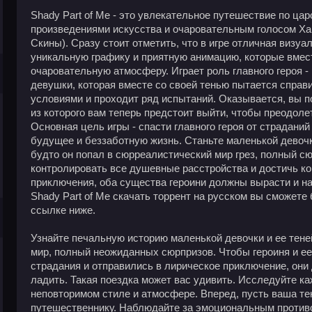
Shady Part of Me - это увлекательное путешествие по цар
произведениями искусства и очаровательным голосом Х
Скины). Сразу стоит отметить, что в игре отличная визуа
уникальную графику и приятную анимацию, которые вме
очаровательную атмосферу. Играет роль главного героя -
девушки, которая вместе со своей тенью пытается спра
условиями и проходит ряд испытаний. Оказывается, вы п
из которого вам теперь предстоит выйти, чтобы преодоле
Основная цель игры - спасти главного героя от страданий
будущее и беззаботную жизнь. Станьте маленькой девочко
будто он попал в сюрреалистический мир грез, полный сю
контролировать все душевные расстройства и достичь ко
приключения, оба существа героини должны вырасти и нау
Shady Part of Me скачать торрент на русском вы сможете
ссылке ниже.
Узнайте печальную историю маленькой девочки и ее тене
мир, полный неожиданных сюрпризов. Чтобы героиня и е
страдания и отправились в лирическое приключение, они
ладить. Такая поездка может вас удивить. Исследуйте к
неповторимом стиле и атмосфере. Вперед, пусть ваша т
путешественнику. Наблюдайте за эмоциональным противо