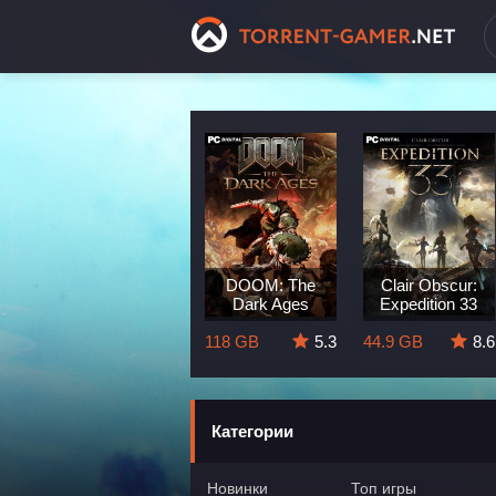
Dragon Age:
DOOM: The
Clair Obscur:
The Veilguard
Dark Ages
Expedition 33
8.3
82 GB
5.7
118 GB
5.3
44.9 GB
8.6
Категории
Новинки
Топ игры