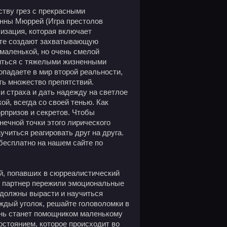
ству грез с прекрасными
анны Мюррей (Игра престолов
лизация, которая включает
сте создают захватывающую
 маленькой, но очень смелой
виться с тяжелыми жизненными
опадаете в мир второй реальности,
ть множество препятствий.
 и страха и дать надежду на светлое
й, всегда со своей тенью. Как
рпризов и секретов. Чтобы
нечной точки этого лирического
читься реагировать друг на друга.
 бесплатно на нашем сайте по
й, попавших в сюрреалистический
е партнер пережили эмоциональные
 должны вырасти и научиться
аждый уголок, решайте головоломки в
ень станет помощником маленькому
стоянием, которое происходит во