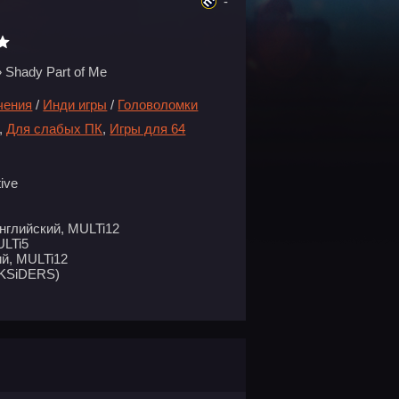
-
 Shady Part of Me
чения
/
Инди игры
/
Головоломки
,
Для слабых ПК
,
Игры для 64
ive
нглийский, MULTi12
ULTi5
й, MULTi12
KSiDERS)