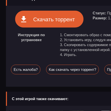
Статус:
Пр
Размер:
1
Скачать торрент
Инструкция по
Смонтировать образ с пом
устрановке
Установить игру, следуя и
Скопировать содержимое п
папку с установленной игрой.
Играть.
Есть жалоба?
Как скачать через торрент?
Пр
С этой игрой также скачивают: