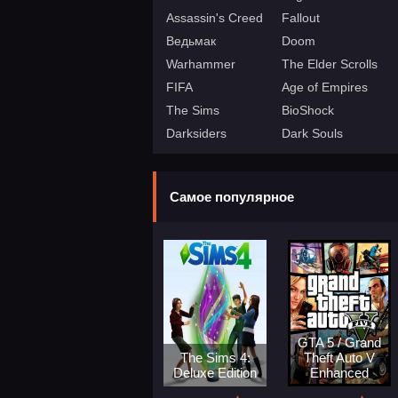
Assassin's Creed
Fallout
Ведьмак
Doom
Warhammer
The Elder Scrolls
FIFA
Age of Empires
The Sims
BioShock
Darksiders
Dark Souls
Самое популярное
GTA 5 / Grand
The Sims 4:
Theft Auto V
Deluxe Edition
Enhanced