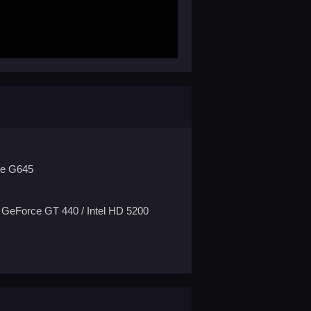
re G645
eForce GT 440 / Intel HD 5200