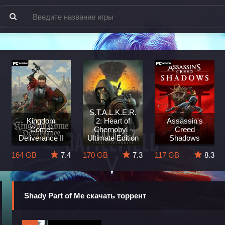
S.T.A.L.K.E.R.
Kingdom
2: Heart of
Assassin's
Come:
Chernobyl -
Creed
Deliverance II
Ultimate Edition
Shadows
164 GB
7.4
170 GB
7.3
117 GB
8.3
Shady Part of Me скачать торрент