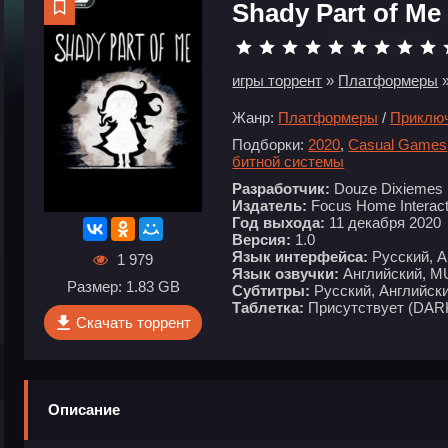
Shady Part of Me
игры торрент
»
Платформеры
»
Жанр:
Платформеры
/
Приклю
Подборки:
2020
,
Casual Games
битной системы
Разработчик:
Douze Dixiemes
Издатель:
Focus Home Interact
Год выхода:
11 декабря 2020
Версия:
1.0
Язык интерфейса:
Русский, А
1 979
Язык озвучки:
Английский, M
Размер: 1.83 GB
Субтитры:
Русский, Английски
Таблетка:
Присутствует (DAR
Скачать торрент
Описание