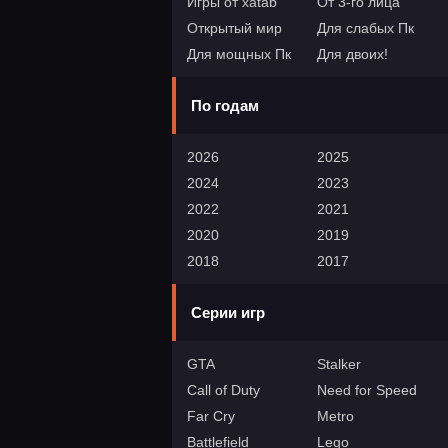
Игры от xatab
От 3-го лица
Открытый мир
Для слабых Пк
Для мощных Пк
Для двоих!
По годам
2026
2025
2024
2023
2022
2021
2020
2019
2018
2017
Серии игр
GTA
Stalker
Call of Duty
Need for Speed
Far Cry
Metro
Battlefield
Lego