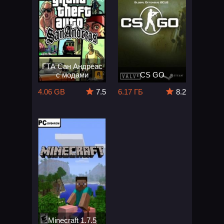
ГТА Сан Андреас
с модами
CS GO
4.06 GB
7.5
6.17 ГБ
8.2
Minecraft 1.7.5