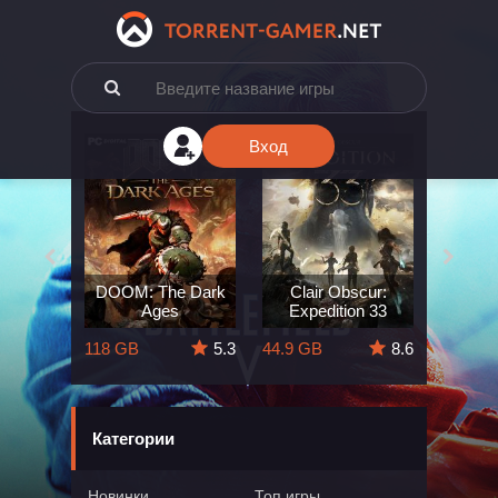
Вход
e: The
DOOM: The Dark
Clair Obscur:
King
ard
Ages
Expedition 33
Deli
5.7
118 GB
5.3
44.9 GB
8.6
164 GB
Категории
Новинки
Топ игры