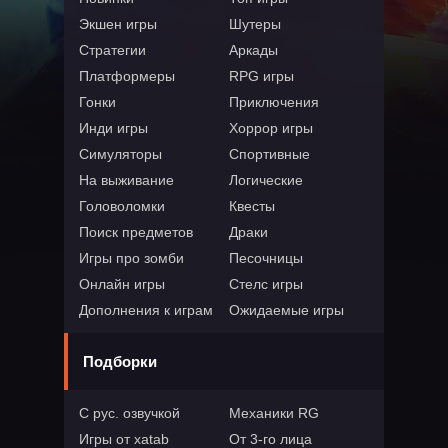
Экшен игры
Шутеры
Стратегии
Аркады
Платформеры
RPG игры
Гонки
Приключения
Инди игры
Хоррор игры
Симуляторы
Спортивные
На выживание
Логические
Головоломки
Квесты
Поиск предметов
Драки
Игры про зомби
Песочницы
Онлайн игры
Стелс игры
Дополнения к играм
Ожидаемые игры
Подборки
С рус. озвучкой
Механики RG
Игры от xatab
От 3-го лица