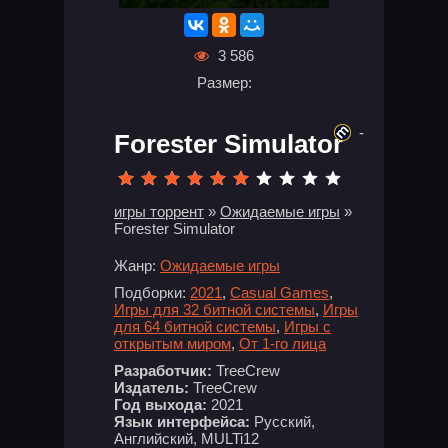
3 586
Размер:
-
Forester Simulator
игры торрент
»
Ожидаемые игры
»
Forester Simulator
Жанр:
Ожидаемые игры
Подборки:
2021
,
Casual Games
,
Игры для 32 битной системы
,
Игры
для 64 битной системы
,
Игры с
открытым миром
,
От 1-го лица
Разработчик:
TreeCrew
Издатель:
TreeCrew
Год выхода:
2021
Язык интерфейса:
Русский,
Английский, MULTi12