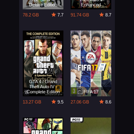
Deluxe Edition
Enhanced
78.2 GB
7.7
91.74 GB
8.7
GTA 4 / Grand
Theft Auto IV -
Complete Edition
FIFA 17
13.27 GB
9.5
27.06 GB
8.6