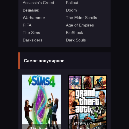
Assassin's Creed
Fallout
Ведьмак
Doom
Warhammer
The Elder Scrolls
FIFA
Age of Empires
The Sims
BioShock
Darksiders
Dark Souls
Самое популярное
GTA 5 / Grand
The Sims 4:
Theft Auto V