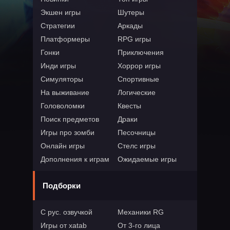
Экшен игры
Шутеры
Стратегии
Аркады
Платформеры
RPG игры
Гонки
Приключения
Инди игры
Хоррор игры
Симуляторы
Спортивные
На выживание
Логические
Головоломки
Квесты
Поиск предметов
Драки
Игры про зомби
Песочницы
Онлайн игры
Стелс игры
Дополнения к играм
Ожидаемые игры
Подборки
С рус. озвучкой
Механики RG
Игры от xatab
От 3-го лица