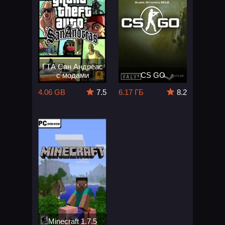
ГТА Сан Андреас
с модами
CS GO
4.06 GB
7.5
6.17 ГБ
8.2
Minecraft 1.7.5