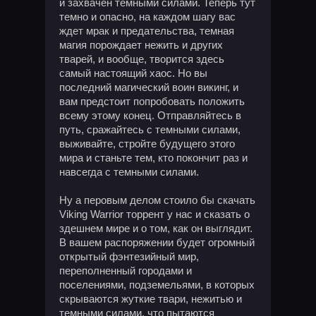
и захвачен темными силами. Теперь тут
темно и опасно, на каждом шагу вас
ждет мрак и предательства, темная
магия порождает нежить и других
тварей, и вообще, творится здесь
самый настоящий хаос. Но вы
последний магический воин викинг, и
вам предстоит попробовать положить
всему этому конец. Отправляйтесь в
путь, сражайтесь с темными силами,
выживайте, стройте будущего этого
мира и станьте тем, кто покончит раз и
навсегда с темными силами.
Ну а перовым делом стоило бы скачать
Viking Warrior торрент у нас и сказать о
здешнем мире и о том, как он выглядит.
В вашем распоряжении будет огромный
открытый фэнтезийный мир,
переполненный городами и
поселениями, подземельями, в которых
скрываются жуткие твари, нежитью и
темными силами, что пытаются