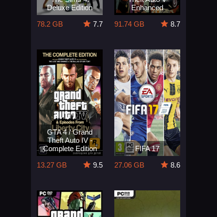
Deluxe Edition
Enhanced
78.2 GB
7.7
91.74 GB
8.7
GTA 4 / Grand
Theft Auto IV -
Complete Edition
FIFA 17
13.27 GB
9.5
27.06 GB
8.6