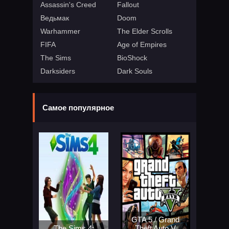
Assassin's Creed
Fallout
Ведьмак
Doom
Warhammer
The Elder Scrolls
FIFA
Age of Empires
The Sims
BioShock
Darksiders
Dark Souls
Самое популярное
GTA 5 / Grand
The Sims 4:
Theft Auto V