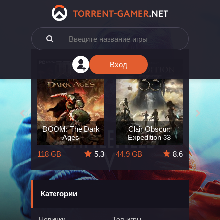
Вход
e: The
DOOM: The Dark
Clair Obscur:
King
ard
Ages
Expedition 33
Deli
5.7
118 GB
5.3
44.9 GB
8.6
164 GB
Категории
Новинки
Топ игры