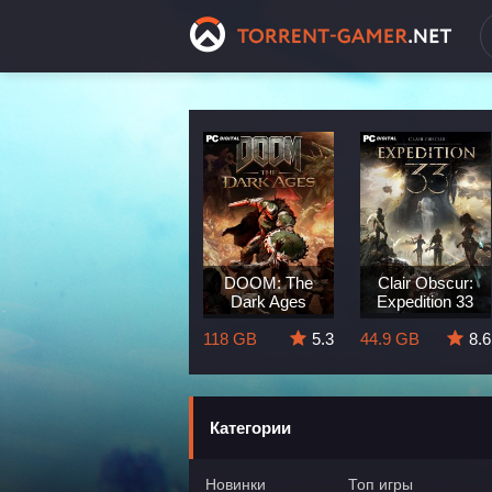
Dragon Age:
DOOM: The
Clair Obscur:
The Veilguard
Dark Ages
Expedition 33
8.3
82 GB
5.7
118 GB
5.3
44.9 GB
8.6
Категории
Новинки
Топ игры