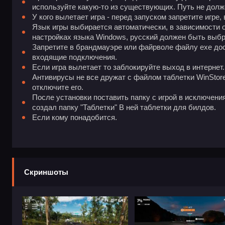
используйте какую-то из существующих. Путь не дол
У кого вылетает игра - перед запуском запретите игре,
Язык игры выбирается автоматически, в зависимости 
настройках языка Windows, русский должен быть выбр
Запретите в брандмауэре или файрволе файлу exe дос
входящие подключения.
Если игра вылетает то заблокируйте выход в интернет.
Антивирусы не все дружат с файлом таблетки WinStore.
отключите его.
После установки поставить папку с игрой в исключения
создал папку "Таблетки" В ней таблетки для билдов.
Если кому понадобится.
Скриншоты