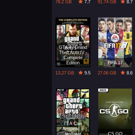
78.2 GB
7.7
91.74 GB
8.7
GTA 4 / Grand
Theft Auto IV -
Complete
Edition
FIFA 17
13.27 GB
9.5
27.06 GB
8.6
ГТА Сан
Андреас с
модами
CS GO