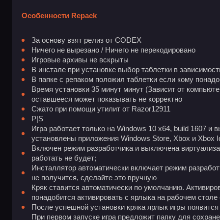
Особенности Repack
За основу взят релиз от CODEX
Ничего не вырезано / Ничего не перекодировано
Игровые архивы не вскрыты
В инстале при установке выбор таблетки в зависимост
В папке с репаком положил таблетки если кому понад
Время установки 35 минут минут (Зависит от компьюте
оставшееся может показывать не корректно
Сжато при помощи утилит от Razor12911
P|S
Игра работает только на Windows 10 x64, build 1607 и
установлены приложения Windows Store, Xbox и Xbox Id
Включен режим разработчика и выключена виртуализац
работать не будет;
Инсталлятор автоматически включает режим разработчи
не получится, сделайте это вручную
Кряк ставится автоматически по умолчанию. Активиров
понадобится активировать с ярлыка на рабочем столе 
После успешной установки кряка ярлык игры появится
При первом запуске игра предложит папку для сохране