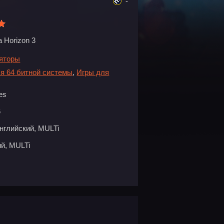
-
a Horizon 3
яторы
я 64 битной системы
,
Игры для
es
6
нглийский, MULTi
й, MULTi