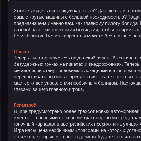
Хотите увидеть настоящий карнавал? Да еще если в этом
самые крутые машины с большой проходимостью? Тогда 
предназначена именно вам, как главному пилоту болида. 
разнообразными гоночными болидами, чтобы на ярких ло
Forza Horizon 3 через торрент вы можете бесплатно с наш
Сюжет
Теперь вы отправляетесь на далекий зеленый континент,
безудержных гонках на пикапах и внедорожниках. Теперь
мегаполисов станут основными локациями в этой яркой и
перепрыгивать огромные препятствия – на скоростных ав
мастер класс управления необычным болидом. Настоящая
глазами вашего главного игрока.
Геймплей
В игре предусмотрено более трехсот новых автомобилей
вместе с гоночными легковыми транспортными средствам
гоночный карнавал в австралийских прериях и на улицах
Игра насыщена необычными трассами, на которых устан
объектов, которые вы просто должны будете сносить на 