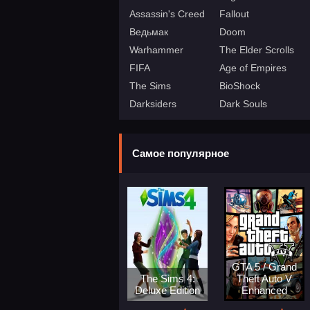
Assassin's Creed
Fallout
Ведьмак
Doom
Warhammer
The Elder Scrolls
FIFA
Age of Empires
The Sims
BioShock
Darksiders
Dark Souls
Самое популярное
GTA 5 / Grand
The Sims 4:
Theft Auto V
Deluxe Edition
Enhanced