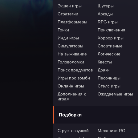
Экшен игры
Шутеры
Стратегии
Аркады
Платформеры
RPG игры
Гонки
Приключения
Инди игры
Хоррор игры
Симуляторы
Спортивные
На выживание
Логические
Головоломки
Квесты
Поиск предметов
Драки
Игры про зомби
Песочницы
Онлайн игры
Стелс игры
Дополнения к
Ожидаемые игры
играм
Подборки
С рус. озвучкой
Механики RG