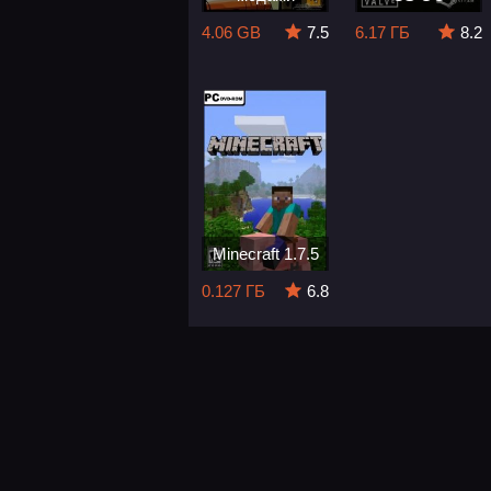
4.06 GB
7.5
6.17 ГБ
8.2
Minecraft 1.7.5
0.127 ГБ
6.8