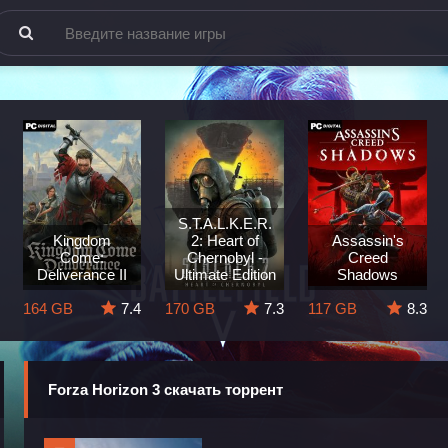
S.T.A.L.K.E.R.
Kingdom
2: Heart of
Assassin's
Come:
Chernobyl -
Creed
Deliverance II
Ultimate Edition
Shadows
164 GB
7.4
170 GB
7.3
117 GB
8.3
Forza Horizon 3 скачать торрент