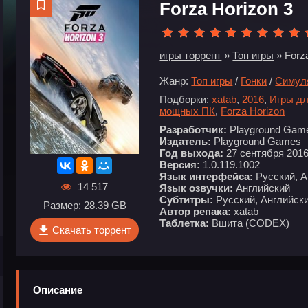
Forza Horizon 3
игры торрент
»
Топ игры
» Forz
Жанр:
Топ игры
/
Гонки
/
Симул
Подборки:
xatab
,
2016
,
Игры дл
мощных ПК
,
Forza Horizon
Разработчик:
Playground Gam
Издатель:
Playground Games
Год выхода:
27 сентября 201
Версия:
1.0.119.1002
Язык интерфейса:
Русский, А
14 517
Язык озвучки:
Английский
Субтитры:
Русский, Английски
Размер: 28.39 GB
Автор репака:
xatab
Таблетка:
Вшита (CODEX)
Скачать торрент
Описание