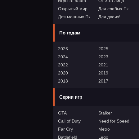
Игры от xatab
От 3-го лица
Открытый мир
Для слабых Пк
Для мощных Пк
Для двоих!
По годам
2026
2025
2024
2023
2022
2021
2020
2019
2018
2017
Серии игр
GTA
Stalker
Call of Duty
Need for Speed
Far Cry
Metro
Battlefield
Lego