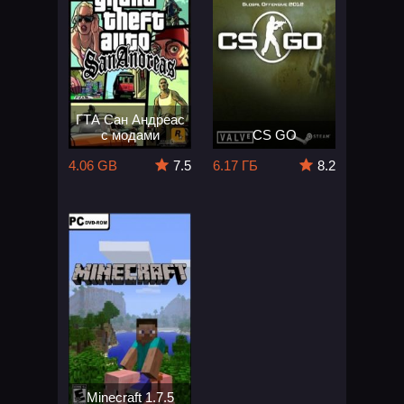
ГТА Сан Андреас
с модами
CS GO
4.06 GB
7.5
6.17 ГБ
8.2
Minecraft 1.7.5