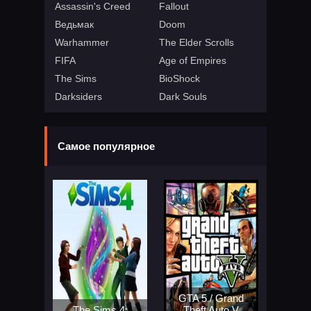
Assassin's Creed
Fallout
Ведьмак
Doom
Warhammer
The Elder Scrolls
FIFA
Age of Empires
The Sims
BioShock
Darksiders
Dark Souls
Самое популярное
GTA 5 / Grand
The Sims 4:
Theft Auto V