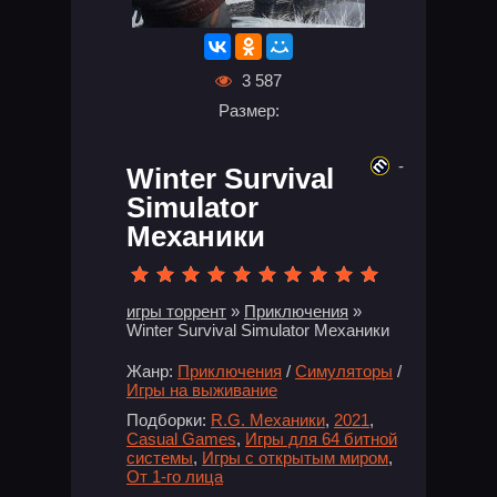
3 587
Размер:
-
Winter Survival
Simulator
Механики
игры торрент
»
Приключения
»
Winter Survival Simulator Механики
Жанр:
Приключения
/
Симуляторы
/
Игры на выживание
Подборки:
R.G. Механики
,
2021
,
Casual Games
,
Игры для 64 битной
системы
,
Игры с открытым миром
,
От 1-го лица