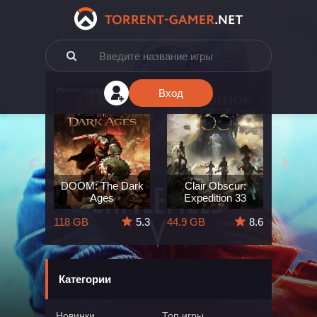
Вход
e: The
DOOM: The Dark
Clair Obscur:
King
ard
Ages
Expedition 33
Deli
5.7
118 GB
5.3
44.9 GB
8.6
164 GB
Категории
Новинки
Топ игры