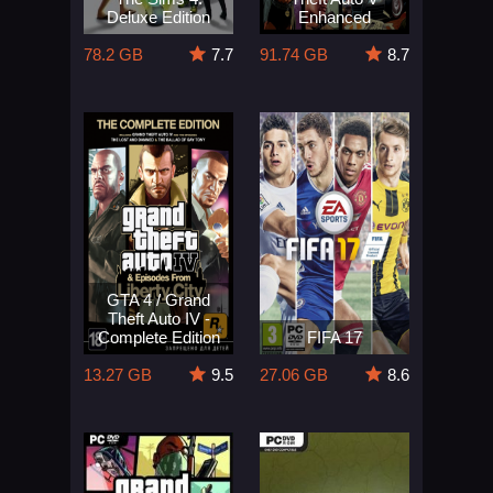
Deluxe Edition
Enhanced
78.2 GB
7.7
91.74 GB
8.7
GTA 4 / Grand
Theft Auto IV -
Complete Edition
FIFA 17
13.27 GB
9.5
27.06 GB
8.6