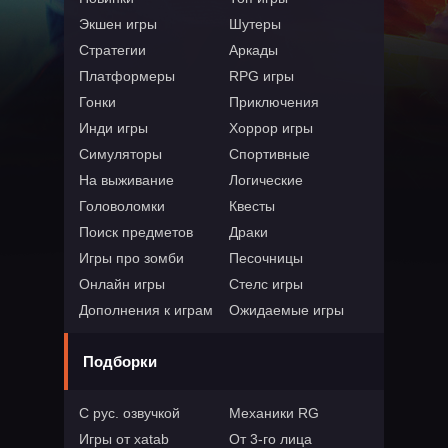
Экшен игры
Шутеры
Стратегии
Аркады
Платформеры
RPG игры
Гонки
Приключения
Инди игры
Хоррор игры
Симуляторы
Спортивные
На выживание
Логические
Головоломки
Квесты
Поиск предметов
Драки
Игры про зомби
Песочницы
Онлайн игры
Стелс игры
Дополнения к играм
Ожидаемые игры
Подборки
С рус. озвучкой
Механики RG
Игры от xatab
От 3-го лица