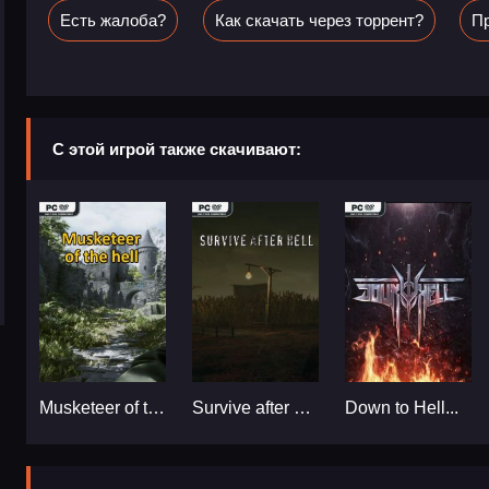
Есть жалоба?
Как скачать через торрент?
Пр
С этой игрой также скачивают:
Musketeer of the hell...
Survive after hell...
Down to Hell...