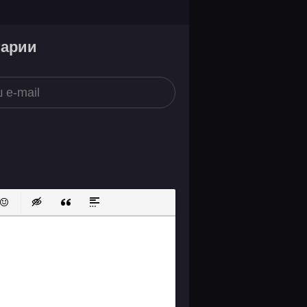
тарии
ок
й список
ь ссылку
тавить защищенную ссылку
Вставить смайлик
Вставка скрытого текста
Вставка цитаты
Вставка спойлера