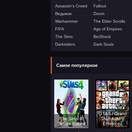
Assassin's Creed
Fallout
Ведьмак
Doom
Warhammer
The Elder Scrolls
FIFA
Age of Empires
The Sims
BioShock
Darksiders
Dark Souls
Самое популярное
GTA 5 / Grand
The Sims 4:
Theft Auto V
Deluxe Edition
Enhanced