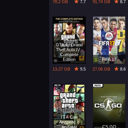
78.2 GB
7.7
91.74 GB
8.7
GTA 4 / Grand
Theft Auto IV -
Complete
Edition
FIFA 17
13.27 GB
9.5
27.06 GB
8.6
ГТА Сан
Андреас с
модами
CS GO