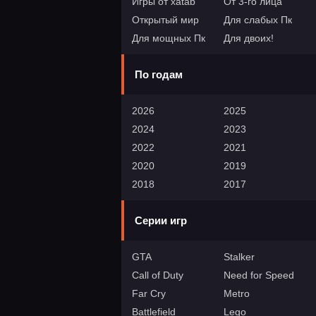
Игры от xatab
От 3-го лица
Открытый мир
Для слабых Пк
Для мощных Пк
Для двоих!
По годам
2026
2025
2024
2023
2022
2021
2020
2019
2018
2017
Серии игр
GTA
Stalker
Call of Duty
Need for Speed
Far Cry
Metro
Battlefield
Lego