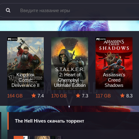
S.T.A.L.K.E.R.
Kingdom
2: Heart of
Assassin's
Come:
Chernobyl -
Creed
Deliverance II
Ultimate Edition
Shadows
164 GB
7.4
170 GB
7.3
117 GB
8.3
The Hell Hives скачать торрент