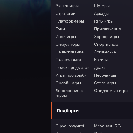
Экшен игры
Шутеры
Стратегии
Аркады
Платформеры
RPG игры
Гонки
Приключения
Инди игры
Хоррор игры
Симуляторы
Спортивные
На выживание
Логические
Головоломки
Квесты
Поиск предметов
Драки
Игры про зомби
Песочницы
Онлайн игры
Стелс игры
Дополнения к
Ожидаемые игры
играм
Подборки
С рус. озвучкой
Механики RG