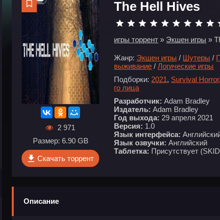
The Hell Hives
игры торрент
»
Экшен игры
» T
Жанр:
Экшен игры
/
Шутеры
/
выживание
/
Логические игры
Подборки:
2021
,
Survival Horror
го лица
Разработчик:
Adam Bradley
Издатель:
Adam Bradley
Год выхода:
29 апреля 2021
Версия:
1.0
2 971
Язык интерфейса:
Английски
Размер: 6.90 GB
Язык озвучки:
Английский
Таблетка:
Присутствует (SK
Скачать торрент
Описание