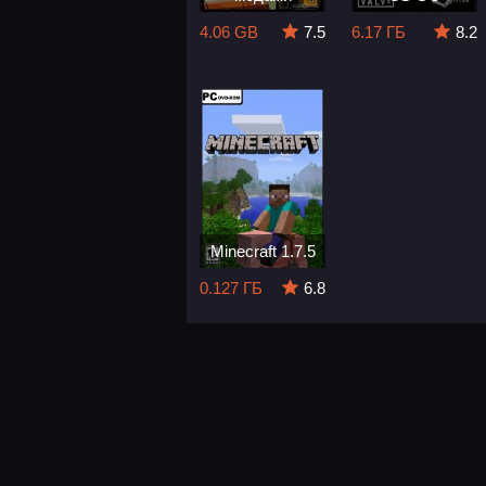
4.06 GB
7.5
6.17 ГБ
8.2
Minecraft 1.7.5
0.127 ГБ
6.8