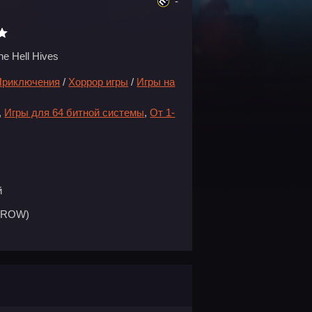
-
he Hell Hives
Приключения
/
Хоррор игры
/
Игры на
,
Игры для 64 битной системы
,
От 1-
й
IDROW)