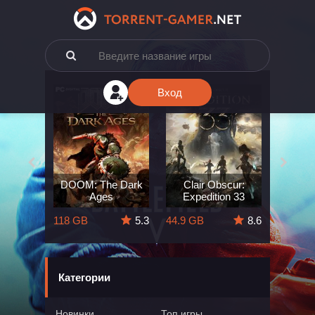
Вход
e: The
DOOM: The Dark
Clair Obscur:
King
ard
Ages
Expedition 33
Deli
5.7
118 GB
5.3
44.9 GB
8.6
164 GB
Категории
Новинки
Топ игры