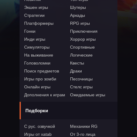
Экшен игры
Шутеры
Стратегии
Аркады
Платформеры
RPG игры
Гонки
Приключения
Инди игры
Хоррор игры
Симуляторы
Спортивные
На выживание
Логические
Головоломки
Квесты
Поиск предметов
Драки
Игры про зомби
Песочницы
Онлайн игры
Стелс игры
Дополнения к играм
Ожидаемые игры
Подборки
С рус. озвучкой
Механики RG
Игры от xatab
От 3-го лица