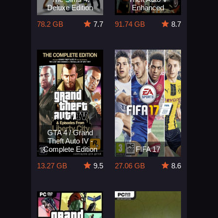
Deluxe Edition
Enhanced
78.2 GB
7.7
91.74 GB
8.7
GTA 4 / Grand
Theft Auto IV -
Complete Edition
FIFA 17
13.27 GB
9.5
27.06 GB
8.6