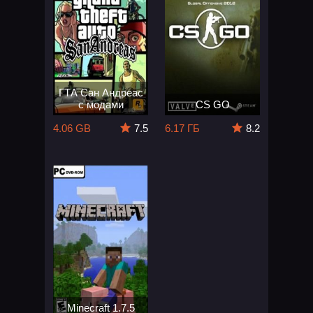
ГТА Сан Андреас
с модами
CS GO
4.06 GB
7.5
6.17 ГБ
8.2
Minecraft 1.7.5