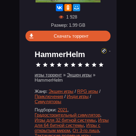
1 928
Размер: 1.99 GB
Скачать торрент
-
HammerHelm
игры торрент
»
Экшен игры
»
HammerHelm
Жанр:
Экшен игры
/
RPG игры
/
Приключения
/
Инди игры
/
Симуляторы
Подборки:
2021
,
Градостроительный симулятор
,
Игры для 32 битной системы
,
Игры
для 64 битной системы
,
Игры с
открытым миром
,
От 3-го лица
,
Тактические ролевые игры