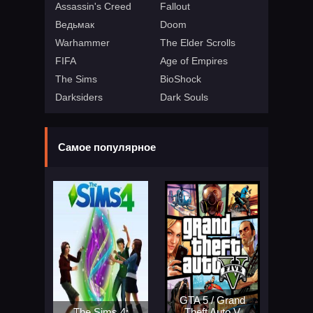
Assassin's Creed
Fallout
Ведьмак
Doom
Warhammer
The Elder Scrolls
FIFA
Age of Empires
The Sims
BioShock
Darksiders
Dark Souls
Самое популярное
GTA 5 / Grand
The Sims 4:
Theft Auto V