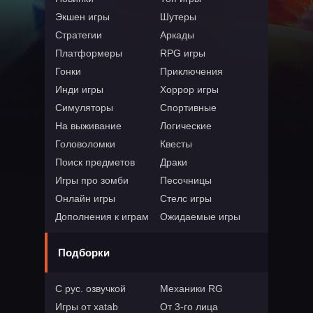
Экшен игры
Шутеры
Стратегии
Аркады
Платформеры
RPG игры
Гонки
Приключения
Инди игры
Хоррор игры
Симуляторы
Спортивные
На выживание
Логические
Головоломки
Квесты
Поиск предметов
Драки
Игры про зомби
Песочницы
Онлайн игры
Стелс игры
Дополнения к играм
Ожидаемые игры
Подборки
С рус. озвучкой
Механики RG
Игры от xatab
От 3-го лица