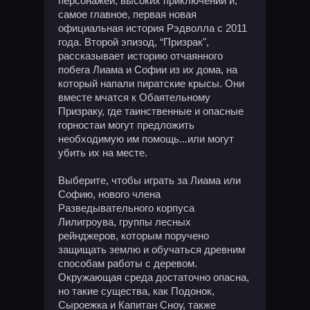
персонажей, высоких приключений и,
самое главное, первая новая
официальная история Рэдволла с 2011
года. Второй эпизод, “Призрак",
рассказывает историю отчаянного
побега Лиама и Софии из их дома, на
который напали пиратские крысы. Они
вместе мчатся к Обаятельному
Призраку, где таинственные и опасные
горностаи могут предложить
необходимую им помощь...или могут
убить их на месте.
Выберите, чтобы играть за Лиама или
Софию, нового члена
Разведывательного корпуса
Лилигроува, группы лесных
рейнджеров, которым поручено
защищать землю и обучаться древним
способам работы с деревом.
Окружающая среда достаточно опасна,
но такие существа, как Подонок,
Сыроежка и Капитан Сноу, также