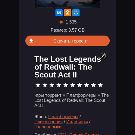
1 535
Размер: 3.57 GB
Скачать торрент
-
The Lost Legends
of Redwall: The
Scout Act II
игры торрент
»
Платформеры
» The
Lost Legends of Redwall: The Scout
Act II
Жанр:
Платформеры
/
Приключения
/
Инди игры
/
Головоломки
Подборки:
2021
,
Casual Games
,