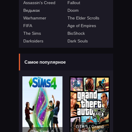
Assassin's Creed
Fallout
Ведьмак
Doom
Warhammer
The Elder Scrolls
FIFA
Age of Empires
The Sims
BioShock
Darksiders
Dark Souls
Самое популярное
GTA 5 / Grand
The Sims 4:
Theft Auto V