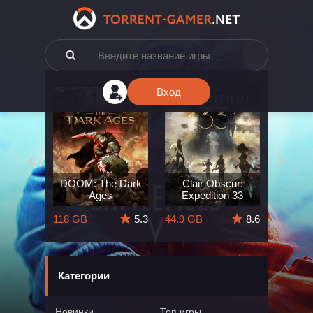
Вход
e: The
DOOM: The Dark
Clair Obscur:
King
ard
Ages
Expedition 33
Deli
5.7
118 GB
5.3
44.9 GB
8.6
164 GB
Категории
Новинки
Топ игры