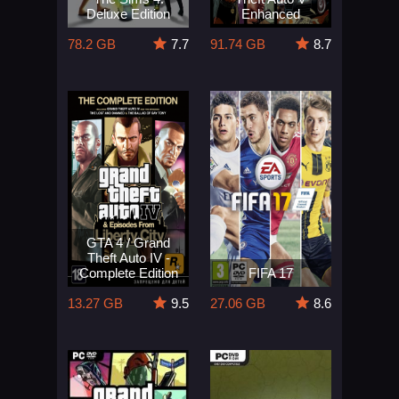
Deluxe Edition
Enhanced
78.2 GB
7.7
91.74 GB
8.7
GTA 4 / Grand
Theft Auto IV -
Complete Edition
FIFA 17
13.27 GB
9.5
27.06 GB
8.6