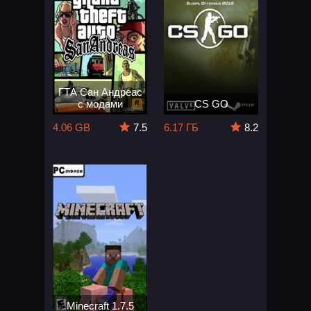
ГТА Сан Андреас
с модами
CS GO
4.06 GB
7.5
6.17 ГБ
8.2
Minecraft 1.7.5