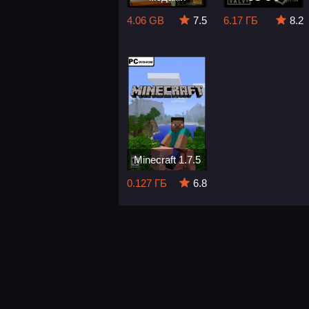
4.06 GB
7.5
6.17 ГБ
8.2
Minecraft 1.7.5
0.127 ГБ
6.8