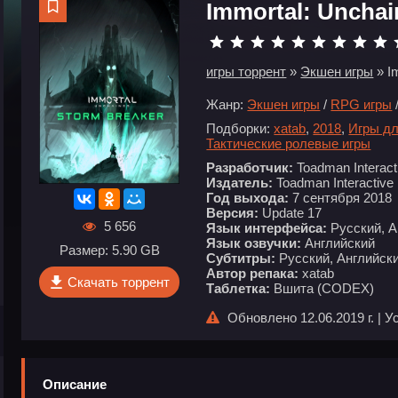
Immortal: Uncha
игры торрент
»
Экшен игры
» I
Жанр:
Экшен игры
/
RPG игры
Подборки:
xatab
,
2018
,
Игры дл
Тактические ролевые игры
Разработчик:
Toadman Interact
Издатель:
Toadman Interactive
Год выхода:
7 сентября 2018
Версия:
Update 17
5 656
Язык интерфейса:
Русский, А
Язык озвучки:
Английский
Размер: 5.90 GB
Субтитры:
Русский, Английски
Автор репака:
xatab
Скачать торрент
Таблетка:
Вшита (CODEX)
Обновлено 12.06.2019 г. | 
Описание