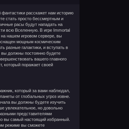
й фантастики расскажет нам историю
те стать просто бессмертным и
личные расы будут нападать на
сти всю Вселенную. В игре Immortal
 на нашем игровом сервере, вы
й оснащен мощным космическим
ь разные галактики, и вступать в
е вы должны постоянно будете
овершенствовать вашего главного
т, который поражает своей
ражник, который за вами наблюдал,
ланеты от глобальных угроз извне.
ачала вы должны будете изучить
аше увлекательное, но довольно
 разными представителями
нно вы самый настоящий избранный.
ном режиме вы сможете