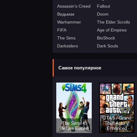
Assassin's Creed
Fallout
Ведьмак
Doom
Warhammer
The Elder Scrolls
FIFA
Age of Empires
The Sims
BioShock
Darksiders
Dark Souls
Самое популярное
GTA 5 / Grand
The Sims 4:
Theft Auto V
Deluxe Edition
Enhanced