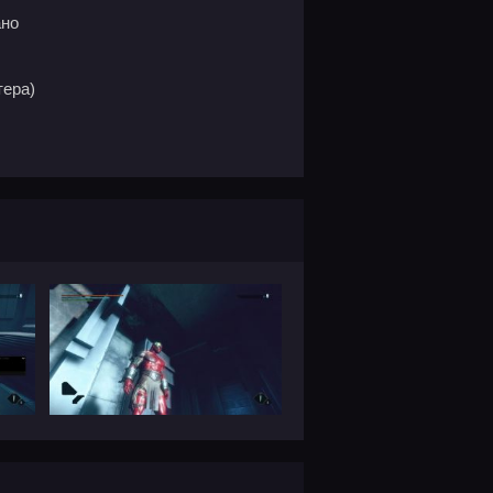
ано
тера)