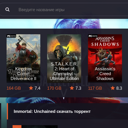
S.T.A.L.K.E.R.
Kingdom
2: Heart of
Assassin's
Come:
Chernobyl -
Creed
Deliverance II
Ultimate Edition
Shadows
164 GB
7.4
170 GB
7.3
117 GB
8.3
Immortal: Unchained скачать торрент