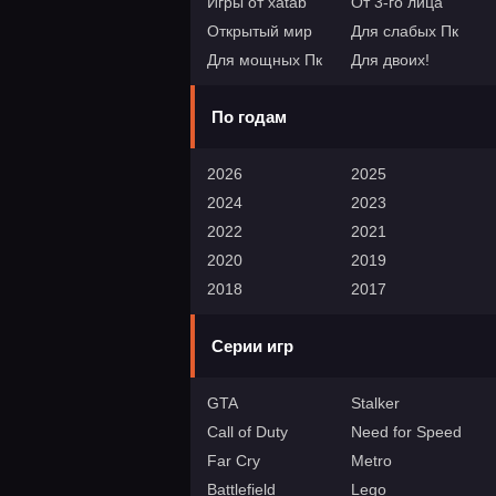
Игры от xatab
От 3-го лица
Открытый мир
Для слабых Пк
Для мощных Пк
Для двоих!
По годам
2026
2025
2024
2023
2022
2021
2020
2019
2018
2017
Серии игр
GTA
Stalker
Call of Duty
Need for Speed
Far Cry
Metro
Battlefield
Lego