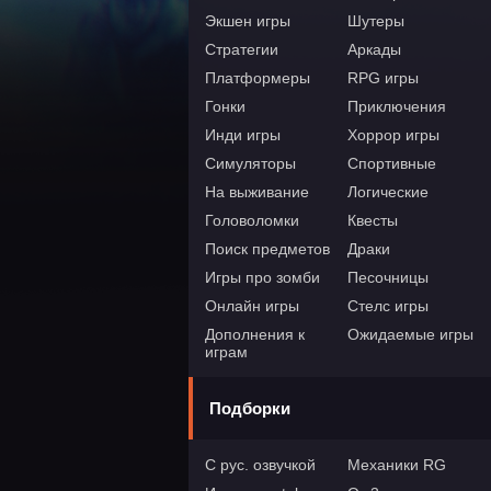
Экшен игры
Шутеры
Стратегии
Аркады
Платформеры
RPG игры
Гонки
Приключения
Инди игры
Хоррор игры
Симуляторы
Спортивные
На выживание
Логические
Головоломки
Квесты
Поиск предметов
Драки
Игры про зомби
Песочницы
Онлайн игры
Стелс игры
Дополнения к
Ожидаемые игры
играм
Подборки
С рус. озвучкой
Механики RG