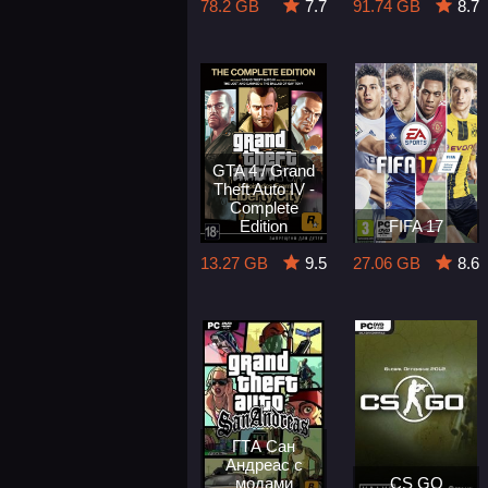
78.2 GB
7.7
91.74 GB
8.7
GTA 4 / Grand
Theft Auto IV -
Complete
Edition
FIFA 17
13.27 GB
9.5
27.06 GB
8.6
ГТА Сан
Андреас с
модами
CS GO