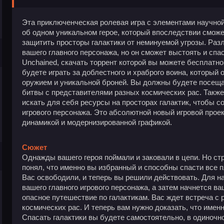
Эта приключенческая ролевая игра с элементами научно
об одном уникальном герое, который впоследствии сможе
защитить просторы галактики от неминуемой угрозы. Раз
вашего главного персонажа, но он сможет выстоять и спа
Unchained, скачать торрент которой вы можете бесплатно
будете играть за доблестного и храброго воина, которы
оружием и уникальной броней. Вы должны будете посещат
битвы с представителями разных космических рас. Такж
искать для себя ресурсы на просторах галактик, чтобы с
игрового персонажа. Это абсолютной новый игровой проек
динамикой и модернизированной графикой.
Сюжет
Однажды вашего героя поймали и заковали в цепи. Но ст
понял, что именно вы избранный и способны спасти все п
Вас освободили, и теперь вы решили действовать. Для н
вашего главного игрового персонажа, а затем начнется в
опасное путешествие по галактикам. Вас ждет встреча с
космических рас. И теперь вам нужно доказать, что име
Спасать галактики вы будете самостоятельно, в одиноч