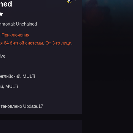
-
ined
mmortal: Unchained
/
Приключения
я 64 битной системы
,
От 3-го лица
,
ive
нглийский, MULTi
й, MULTi
Установлено Update.17