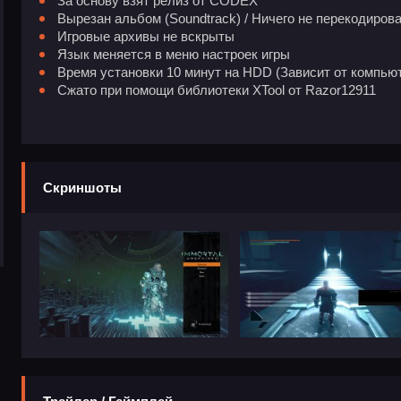
За основу взят релиз от CODEX
Вырезан альбом (Soundtrack) / Ничего не перекодиров
Игровые архивы не вскрыты
Язык меняется в меню настроек игры
Время установки 10 минут на HDD (Зависит от компью
Сжато при помощи библиотеки XTool от Razor12911
Скриншоты