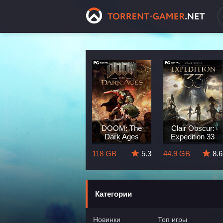
Dragon Age:
DOOM: The
Clair Obscur:
The Veilguard
Dark Ages
Expedition 33
8.3
82 GB
5.7
118 GB
5.3
44.9 GB
8.6
Категории
Новинки
Топ игры