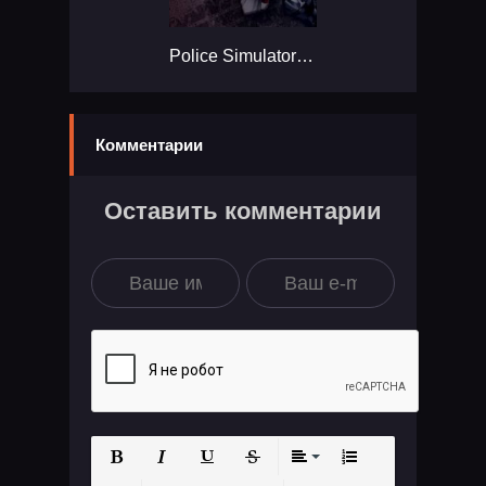
Police Simulator: Patrol Duty...
Комментарии
Оставить комментарии
Полужирный
Курсив
Подчеркнутый
Зачеркнутый
Выравнивание
Нумерованный