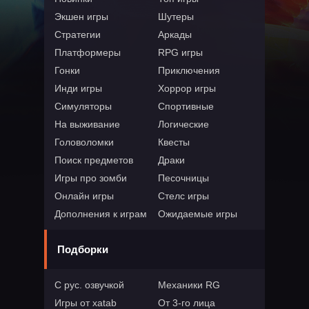
Экшен игры
Шутеры
Стратегии
Аркады
Платформеры
RPG игры
Гонки
Приключения
Инди игры
Хоррор игры
Симуляторы
Спортивные
На выживание
Логические
Головоломки
Квесты
Поиск предметов
Драки
Игры про зомби
Песочницы
Онлайн игры
Стелс игры
Дополнения к играм
Ожидаемые игры
Подборки
С рус. озвучкой
Механики RG
Игры от xatab
От 3-го лица