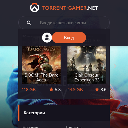
Вход
e: The
DOOM: The Dark
Clair Obscur:
King
ard
Ages
Expedition 33
Deli
5.7
118 GB
5.3
44.9 GB
8.6
164 GB
Категории
Новинки
Топ игры