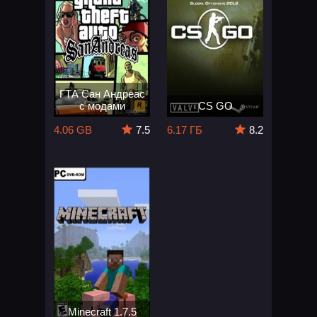
ГТА Сан Андреас
с модами
CS GO
4.06 GB
7.5
6.17 ГБ
8.2
Minecraft 1.7.5