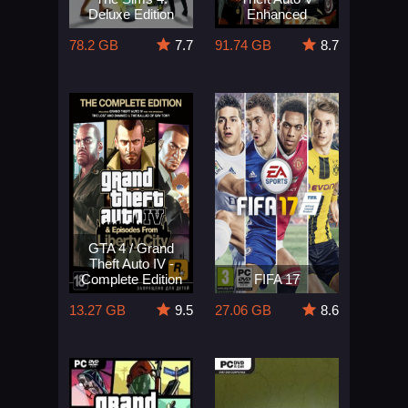
Deluxe Edition
Enhanced
78.2 GB
7.7
91.74 GB
8.7
GTA 4 / Grand
Theft Auto IV -
Complete Edition
FIFA 17
13.27 GB
9.5
27.06 GB
8.6