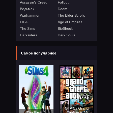
Assassin's Creed
Fallout
Ведьмак
Doom
Warhammer
The Elder Scrolls
FIFA
Age of Empires
The Sims
BioShock
Darksiders
Dark Souls
Самое популярное
GTA 5 / Grand
The Sims 4:
Theft Auto V