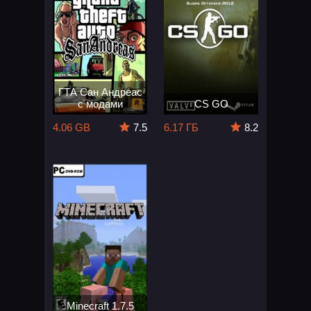
ГТА Сан Андреас
с модами
CS GO
4.06 GB
7.5
6.17 ГБ
8.2
Minecraft 1.7.5