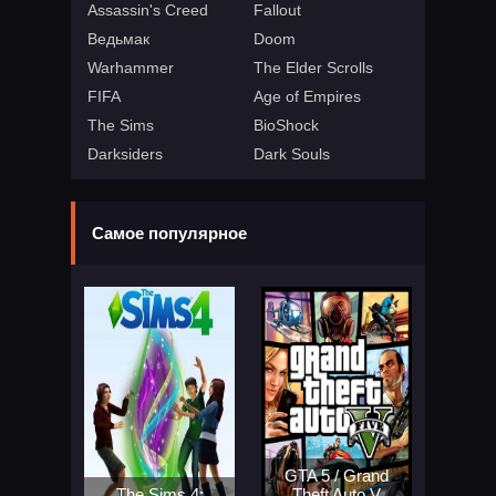
Assassin's Creed
Fallout
Ведьмак
Doom
Warhammer
The Elder Scrolls
FIFA
Age of Empires
The Sims
BioShock
Darksiders
Dark Souls
Самое популярное
GTA 5 / Grand
The Sims 4:
Theft Auto V