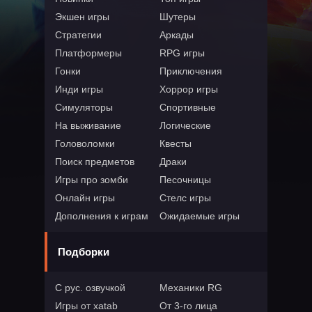
Экшен игры
Шутеры
Стратегии
Аркады
Платформеры
RPG игры
Гонки
Приключения
Инди игры
Хоррор игры
Симуляторы
Спортивные
На выживание
Логические
Головоломки
Квесты
Поиск предметов
Драки
Игры про зомби
Песочницы
Онлайн игры
Стелс игры
Дополнения к играм
Ожидаемые игры
Подборки
С рус. озвучкой
Механики RG
Игры от xatab
От 3-го лица