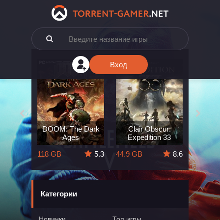
Вход
e: The
DOOM: The Dark
Clair Obscur:
King
ard
Ages
Expedition 33
Deli
5.7
118 GB
5.3
44.9 GB
8.6
164 GB
Категории
Новинки
Топ игры