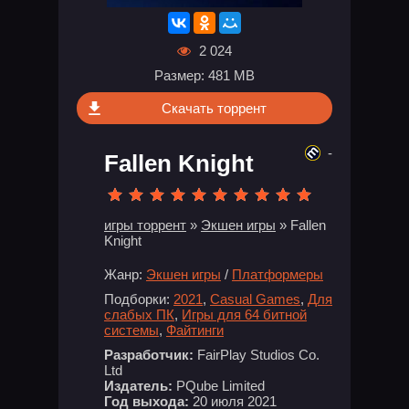
2 024
Размер: 481 MB
Скачать торрент
-
Fallen Knight
игры торрент
»
Экшен игры
» Fallen
Knight
Жанр:
Экшен игры
/
Платформеры
Подборки:
2021
,
Casual Games
,
Для
слабых ПК
,
Игры для 64 битной
системы
,
Файтинги
Разработчик:
FairPlay Studios Co.
Ltd
Издатель:
PQube Limited
Год выхода:
20 июля 2021