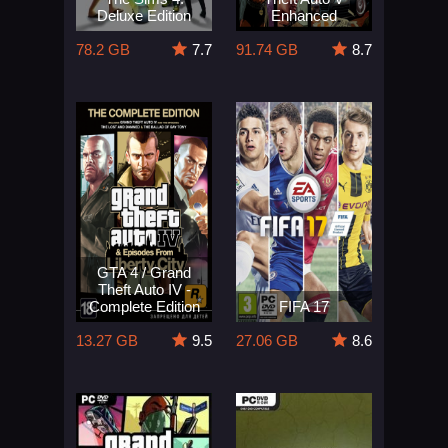
Deluxe Edition
Enhanced
78.2 GB
7.7
91.74 GB
8.7
GTA 4 / Grand
Theft Auto IV -
Complete Edition
FIFA 17
13.27 GB
9.5
27.06 GB
8.6