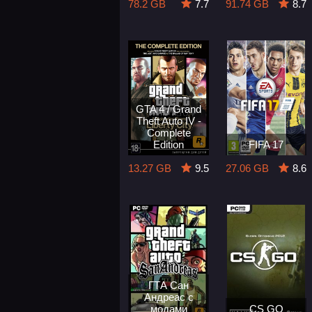
78.2 GB
7.7
91.74 GB
8.7
GTA 4 / Grand
Theft Auto IV -
Complete
Edition
FIFA 17
13.27 GB
9.5
27.06 GB
8.6
ГТА Сан
Андреас с
модами
CS GO