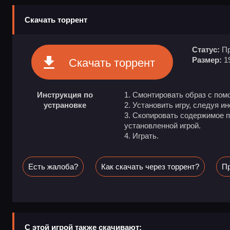
Скачать торрент
Статус:
Пр
Размер:
1
Скачать торрент
Инструкция по
Смонтировать образ с пом
устрановке
Установить игру, следуя и
Скопировать содержимое па
установленной игрой.
Играть.
Есть жалоба?
Как скачать через торрент?
Пр
С этой игрой также скачивают: