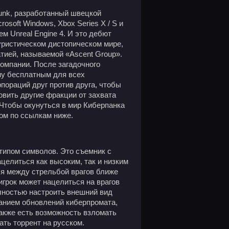
Punk, разработанный швецкой
rosoft Windows, Xbox Series X / S и
м Unreal Engine 4. И это дебют
туристическом дистопическом мире,
тией, называемой «Ascent Group».
омпании. После загадочного
ому бесплатным для всех
пораций друг против друга, чтобы
овить другие фракции от захвата
 Чтобы окунуться в мир Киберпанка
ком по ссылкам ниже.
 типом символов. Это съемник с
целиться как высоким, так и низким
ся между стрельбой врагов ближе
игрок может нацелиться на врагов
лностью настроить внешний вид
ванием обновлений киберпромата,
также есть возможность взломать
ать торрент на русском.