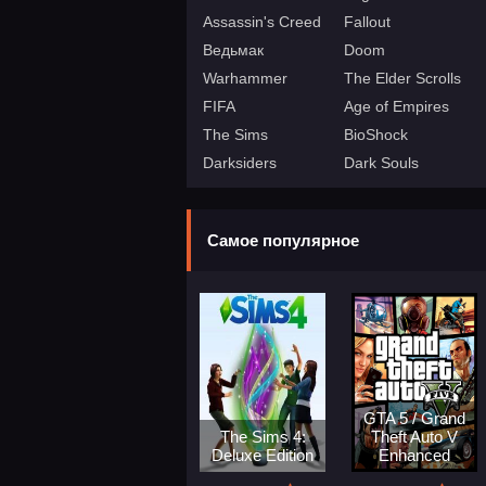
Assassin's Creed
Fallout
Ведьмак
Doom
Warhammer
The Elder Scrolls
FIFA
Age of Empires
The Sims
BioShock
Darksiders
Dark Souls
Самое популярное
GTA 5 / Grand
The Sims 4:
Theft Auto V
Deluxe Edition
Enhanced