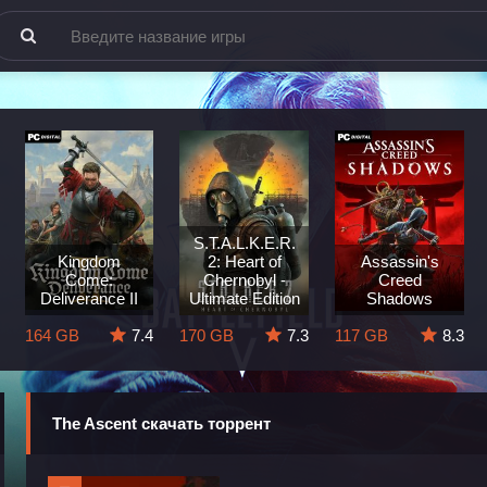
S.T.A.L.K.E.R.
Kingdom
2: Heart of
Assassin's
Come:
Chernobyl -
Creed
Deliverance II
Ultimate Edition
Shadows
164 GB
7.4
170 GB
7.3
117 GB
8.3
The Ascent скачать торрент