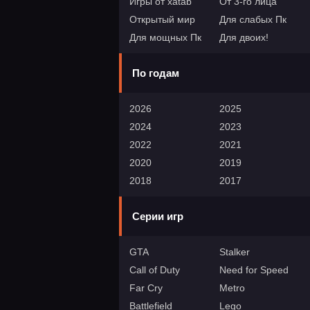
Игры от xatab
От 3-го лица
Открытый мир
Для слабых Пк
Для мощных Пк
Для двоих!
По годам
2026
2025
2024
2023
2022
2021
2020
2019
2018
2017
Серии игр
GTA
Stalker
Call of Duty
Need for Speed
Far Cry
Metro
Battlefield
Lego