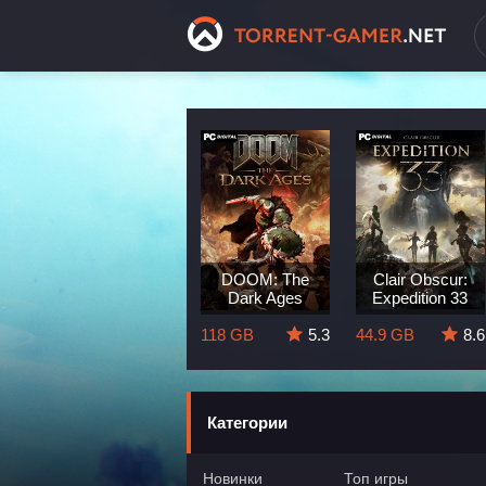
Dragon Age:
DOOM: The
Clair Obscur:
The Veilguard
Dark Ages
Expedition 33
8.3
82 GB
5.7
118 GB
5.3
44.9 GB
8.6
Категории
Новинки
Топ игры