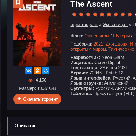
The Ascent
игры торрент
»
Экшен игры
» T
Жанр:
Экшен игры
/
Шутеры
/
Подборки:
2021
,
Для двоих
,
Иг
открытым миром
,
Тактические
Разработчик:
Neon Giant
Издатель:
Curve Digital
Год выхода:
29 июля 2021
Версия:
72946 - Patch 12
Язык интерфейса:
Русский, А
4 158
Язык озвучки:
Английский
Субтитры:
Русский, Английски
Размер: 19.37 GB
Таблетка:
Присутствует (FLT)
Скачать торрент
Описание