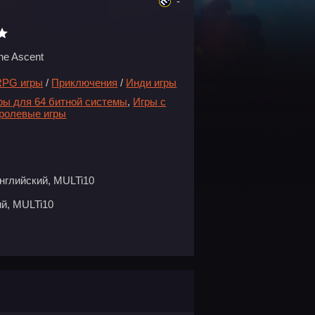
-
he Ascent
RPG игры
/
Приключения
/
Инди игры
ры для 64 битной системы
,
Игры с
 ролевые игры
нглийский, MULTi10
й, MULTi10