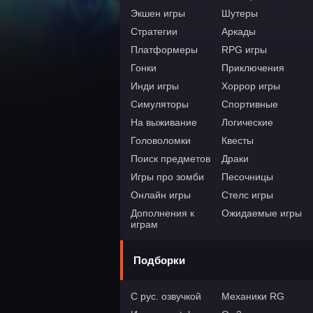
Экшен игры
Шутеры
Стратегии
Аркады
Платформеры
RPG игры
Гонки
Приключения
Инди игры
Хоррор игры
Симуляторы
Спортивные
На выживание
Логические
Головоломки
Квесты
Поиск предметов
Драки
Игры про зомби
Песочницы
Онлайн игры
Стелс игры
Дополнения к
Ожидаемые игры
играм
Подборки
С рус. озвучкой
Механики RG