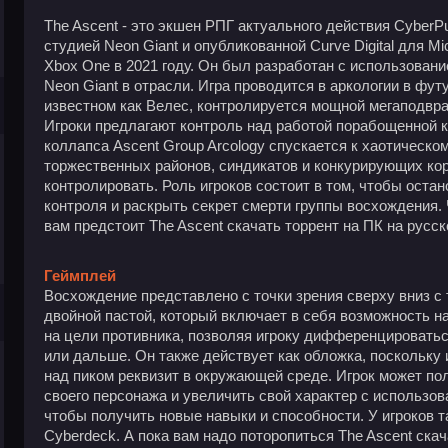
The Ascent - это экшен РПГ актуального действия Cyber
студией Neon Giant и опубликованной Curve Digital для Mic
Xbox One в 2021 году. Он был разработан с использование
Neon Giant в отрасли. Игра проводится в аркологии в фу
известном как Велес, контролируется мощной мегаподвра
Игроки предлагают контроль над работой порабощенной к
коллапса Ascent Group Arcology спускается к хаотическ
торжественных районов, синдикатов и конкурирующих кор
контролировать. Роль игроков состоит в том, чтобы остан
контроля и раскрыть секрет смерти группы восхождения.
вам предстоит The Ascent скачать торрент на ПК на русс
Геймплей
Восхождение представлено с точки зрения сверху вниз с
двойной пастой, который включает в себя возможность на
на цели противника, позволяя игроку дифференцировать
или дальше. Он также действует как обложка, поскольку 
над пиком реквизит в окружающей среде. Игрок может по
своего персонажа и увеличить свой характер с использо
чтобы получить новые навыки и способности. У игроков 
Cyberdeck. А пока вам надо поторопиться The Ascent скач