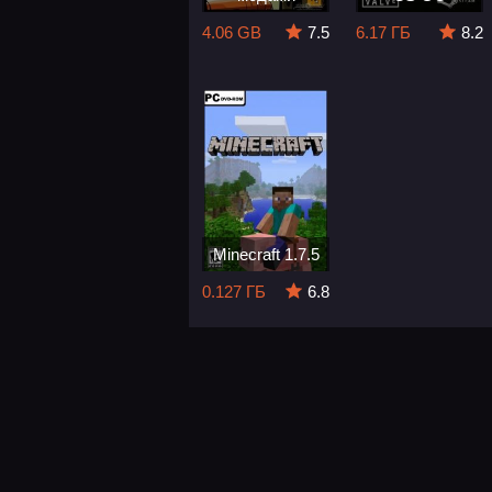
4.06 GB
7.5
6.17 ГБ
8.2
Minecraft 1.7.5
0.127 ГБ
6.8