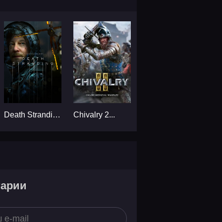
Death Stranding...
Chivalry 2...
тарии