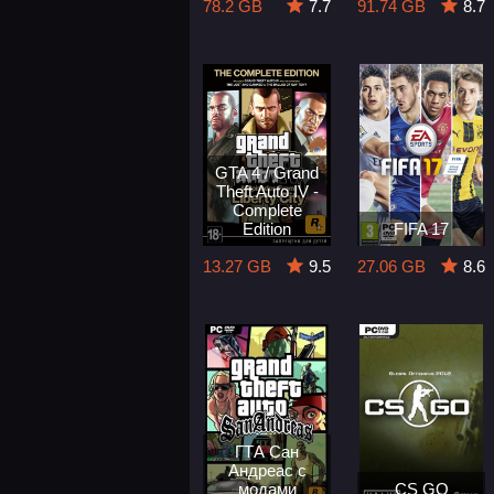
78.2 GB
7.7
91.74 GB
8.7
GTA 4 / Grand
Theft Auto IV -
Complete
Edition
FIFA 17
13.27 GB
9.5
27.06 GB
8.6
ГТА Сан
Андреас с
модами
CS GO