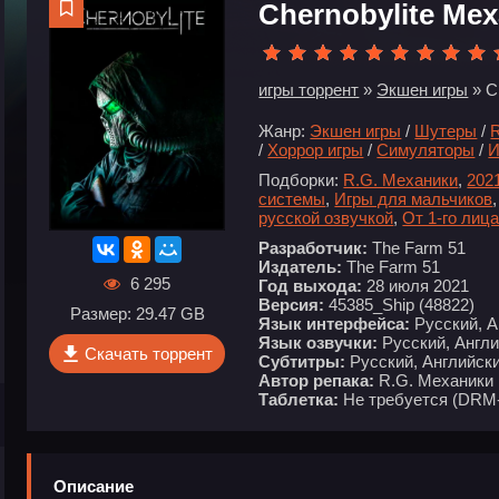
Chernobylite Ме
игры торрент
»
Экшен игры
» C
Жанр:
Экшен игры
/
Шутеры
/
/
Хоррор игры
/
Симуляторы
/
И
Подборки:
R.G. Механики
,
202
системы
,
Игры для мальчиков
русской озвучкой
,
От 1-го лиц
Разработчик:
The Farm 51
Издатель:
The Farm 51
6 295
Год выхода:
28 июля 2021
Версия:
45385_Ship (48822)
Размер: 29.47 GB
Язык интерфейса:
Русский, А
Язык озвучки:
Русский, Англ
Скачать торрент
Субтитры:
Русский, Английски
Автор репака:
R.G. Механики
Таблетка:
Не требуется (DRM
Описание