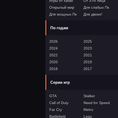
Игры от xatab
От 3-го лица
Открытый мир
Для слабых Пк
Для мощных Пк
Для двоих!
По годам
2026
2025
2024
2023
2022
2021
2020
2019
2018
2017
Серии игр
GTA
Stalker
Call of Duty
Need for Speed
Far Cry
Metro
Battlefield
Lego