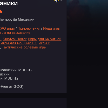
-
ханики
hernobylite Механики
RPG игры
/
Приключения
/
Инди игры
гры на выживание
1
,
Survival Horror
,
Игры для 64 битной
,
Игры для мощных ПК
,
Игры с
а
,
Тактические ролевые игры
нглийский, MULTi12
ийский
й, MULTi12
-Free от GOG)