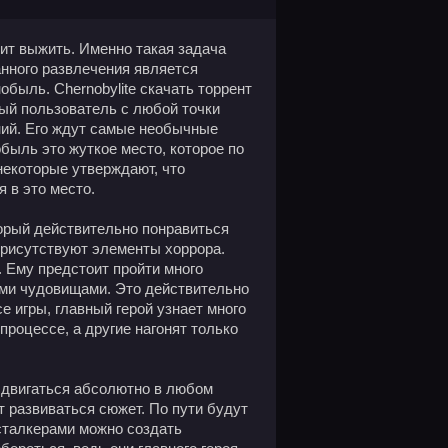
оит выжить. Именно такая задача
нного развлечения является
обыль. Chernobylite скачать торрент
ый пользователь с любой точки
ний. Его ждут самые необычные
обыль это жуткое место, которое по
 некоторые утверждают, что
 в это место.
торый действительно понравиться
 присутствуют элементы хоррора.
. Ему предстоит пройти много
ыми чудовищами. Это действительно
е игры, главный герой узнает много
процессе, а другие нагонят только
 двигаться абсолютно в любом
ет развиваться сюжет. По пути будут
сталкерами можно создать