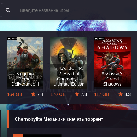
S.T.A.L.K.E.R.
Kingdom
2: Heart of
Assassin's
Come:
Chernobyl -
Creed
Deliverance II
Ultimate Edition
Shadows
164 GB
7.4
170 GB
7.3
117 GB
8.3
Chernobylite Механики скачать торрент