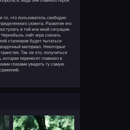
бороться, ведь они главного героя
 то, что пользователь свободно
пределенного сюжета. Развитие его
 поступать в той или иной ситуации.
 Чернобыль лайт игра скачать
ппой сталкеров будет пытаться
загадочный материал. Некоторые
транстве. Так ли это, получиться
а, которая перенесет главного в
воими глазами увидеть ту самую
сражений.