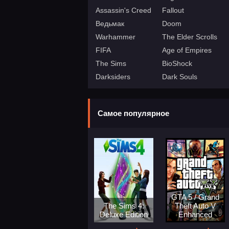
Assassin's Creed
Fallout
Ведьмак
Doom
Warhammer
The Elder Scrolls
FIFA
Age of Empires
The Sims
BioShock
Darksiders
Dark Souls
Самое популярное
GTA 5 / Grand
The Sims 4:
Theft Auto V
Deluxe Edition
Enhanced