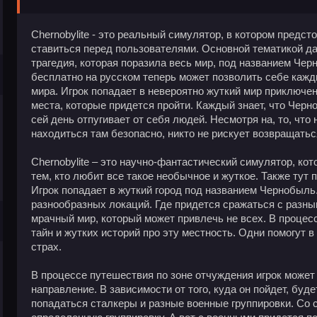
Chernobylite - это реальный симулятор, в котором предст
ставиться перед пользователями. Основной тематикой да
трагедия, которая поразила весь мир, под названием Черн
бесплатно на русском теперь может позволить себе кажд
мира. Игрок попадает в невероятно жуткий мир приключе
места, которые придется пройти. Каждый знает, что Черн
сей день отпугивает от себя людей. Несмотря на, то, что
находиться там безопасно, никто не рискует возвращаться
Chernobylite – это научно-фантастический симулятор, ко
тем, кто любит все такое необычное и жуткое. Также тут
Игрок попадает в жуткий город под названием Чернобыль
разнообразных локаций. Где придется сражаться с разн
мрачный мир, который может привлечь не всех. В процесс
тайн и жутких историй про эту местность. Одни помогут в 
страх.
В процессе путешествия по зоне отчуждения игрок может
направление. В зависимости от того, куда он пойдет, буд
попадаться сталкеры и разные военные группировки. Со 