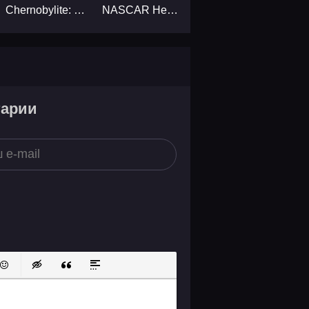
Chernobylite: Complete Edition...
NASCAR Heat 4 - Gold Edition...
тарии
ок
й список
ь ссылку
тавить защищенную ссылку
Вставить смайлик
Вставка скрытого текста
Вставка цитаты
Вставка спойлера