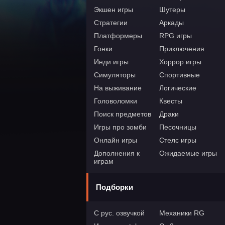
Экшен игры
Шутеры
Стратегии
Аркады
Платформеры
RPG игры
Гонки
Приключения
Инди игры
Хоррор игры
Симуляторы
Спортивные
На выживание
Логические
Головоломки
Квесты
Поиск предметов
Драки
Игры про зомби
Песочницы
Онлайн игры
Стелс игры
Дополнения к
Ожидаемые игры
играм
Подборки
С рус. озвучкой
Механики RG