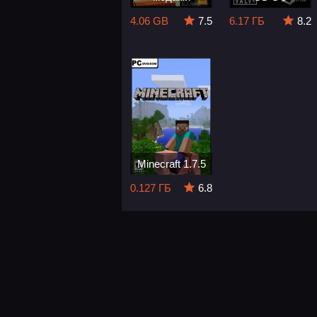
4.06 GB
7.5
6.17 ГБ
8.2
Minecraft 1.7.5
0.127 ГБ
6.8