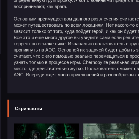
определенную группировку. А вот с военными придется по
воспринимают, как врага.
Основным преимуществом данного развлечения считается
может путешествовать по всем локациям. Нет какого-то о
зависит только от того, куда пойдет герой, и как он будет
Все это и еще много другое вы увидите сами если решите
торрент по ссылке ниже. Изначально пользователь с гру
проникнуть на АЭС. Основной их задачей будет добыть 
считают, что с его помощью реально перемещаться в прос
узнать только в процессе игры. Chernobylite реальная игр
место, где действительно жутко. Пользователь сможет с
АЭС. Впереди ждет много приключений и разнообразных 
Скриншоты