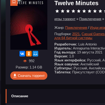
Twelve Minutes
игры торрент
»
Приключения
» 
Жанр:
Приключения
/
Инди иг
Подборки:
2021
,
Casual Games
для 64 битной системы
Разработчик:
Luis Antonio
Издатель:
Annapurna Interactiv
Год выхода:
19 августа 2021
Версия:
1.0
Язык интерфейса:
Русский, А
992
Язык озвучки:
Английский
Размер: 1.14 GB
Субтитры:
Русский, Английски
Таблетка:
Присутствует (COD
Скачать торрент
Описание