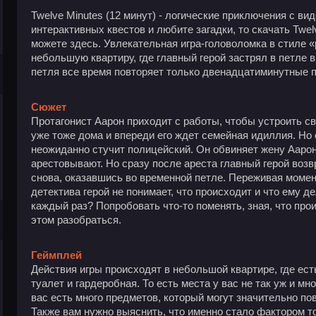
Twelve Minutes (12 минут) - логические приключения с в
интерактивных квестов и любите загадки, то скачать Twel
можете здесь. Увлекательная игра-головоломка в стиле «po
небольшую квартиру, где главный герой застрял в петле в
петля все время повторяет только двенадцатиминутные 
Сюжет
Протагонист Аарон приходит с работы, чтобы устроить с
уже тоже дома и впереди его ждет семейная идиллия. Но 
неожиданно стучит полицейский. Он обвиняет жену Аарон
арестовывают. Но сразу после ареста главный герой возв
снова, оказавшись во временной петле. Переживая момен
детектива герой не понимает, что происходит и что ему д
каждый раз? Попробовать что-то поменять, зная, что про
этом разобраться.
Геймплей
Действия игры происходят в небольшой квартире, где есть
туалет и гардеробная. То есть места у вас не так уж и мно
вас есть много предметов, который могут значительно п
Также вам нужно выяснить, что именно стало фактором тог