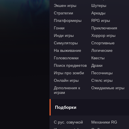
Экшен игры
Шутеры
Стратегии
Аркады
Платформеры
RPG игры
Гонки
Приключения
Инди игры
Хоррор игры
Симуляторы
Спортивные
На выживание
Логические
Головоломки
Квесты
Поиск предметов
Драки
Игры про зомби
Песочницы
Онлайн игры
Стелс игры
Дополнения к
Ожидаемые игры
играм
Подборки
С рус. озвучкой
Механики RG