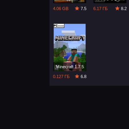
4.06 GB
7.5
6.17 ГБ
8.2
Minecraft 1.7.5
0.127 ГБ
6.8