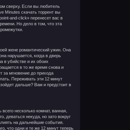
идом сверху. Если вы любитель
ve Minutes скачать торрент вы
int-and-click» перенесет вас в
ремени. Но дело в том, что эта
промежутки.
воей жене романтический ужин. Она
она нарушается, когда в дверь
а в убийстве и их обоих
ращается в то же время снова и
т за мгновение до прихода
елать. Переживать эти 12 минут
изойдет дальше? Вам и предстоит в
 всего несколько комнат, ванная,
го, деваться некуда, но зато вокруг
овлиять на дальнейшие события.
о, что одни и те же 12 минут теперь