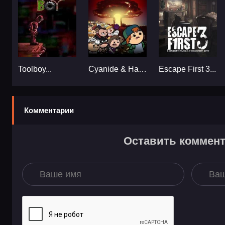
Toolboy...
Cyanide & Happiness - Freakpocalypse...
Escape First 3...
Комментарии
Оставить коммен