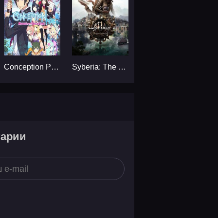
Conception PLUS: Maidens of the Twelve Stars...
Syberia: The World Before...
тарии