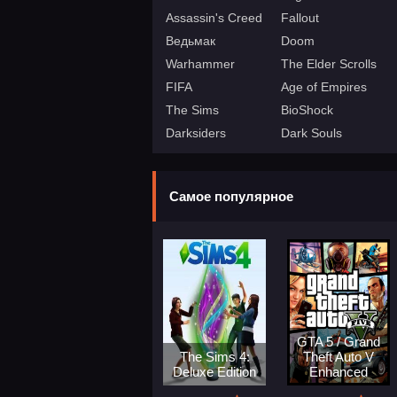
Assassin's Creed
Fallout
Ведьмак
Doom
Warhammer
The Elder Scrolls
FIFA
Age of Empires
The Sims
BioShock
Darksiders
Dark Souls
Самое популярное
GTA 5 / Grand
The Sims 4:
Theft Auto V
Deluxe Edition
Enhanced