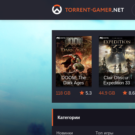
Dragon Age:
DOOM: The
Clair Obscur:
The Veilguard
Dark Ages
Expedition 33
8.3
82 GB
5.7
118 GB
5.3
44.9 GB
8.6
Категории
Новинки
Топ игры