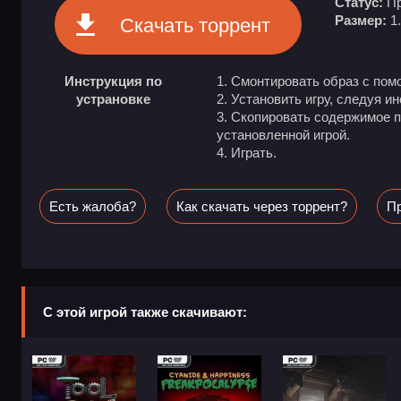
Статус:
Пр
Размер:
1
Скачать торрент
Инструкция по
Смонтировать образ с пом
устрановке
Установить игру, следуя и
Скопировать содержимое п
установленной игрой.
Играть.
Есть жалоба?
Как скачать через торрент?
Пр
С этой игрой также скачивают: