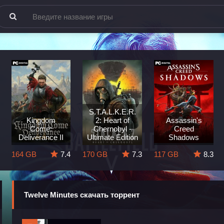
S.T.A.L.K.E.R.
Kingdom
2: Heart of
Assassin's
Come:
Chernobyl -
Creed
Deliverance II
Ultimate Edition
Shadows
164 GB
7.4
170 GB
7.3
117 GB
8.3
Twelve Minutes скачать торрент