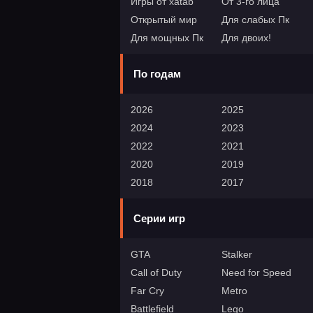
Игры от xatab
От 3-го лица
Открытый мир
Для слабых Пк
Для мощных Пк
Для двоих!
По годам
2026
2025
2024
2023
2022
2021
2020
2019
2018
2017
Серии игр
GTA
Stalker
Call of Duty
Need for Speed
Far Cry
Metro
Battlefield
Lego