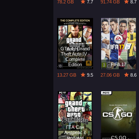
78.2 GB
7.7
91.74 GB
8.7
GTA 4 / Grand
Theft Auto IV -
Complete
Edition
FIFA 17
13.27 GB
9.5
27.06 GB
8.6
ГТА Сан
Андреас с
модами
CS GO