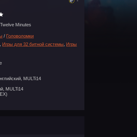
-
Twelve Minutes
ры
/
Головоломки
,
Игры для 32 битной системы
,
Игры
e
нглийский, MULTi14
й, MULTi14
EX)