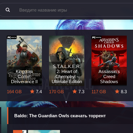
S.T.A.L.K.E.R.
Kingdom
2: Heart of
Assassin's
Come:
Chernobyl -
Creed
Deliverance II
Ultimate Edition
Shadows
164 GB
7.4
170 GB
7.3
117 GB
8.3
Baldo: The Guardian Owls скачать торрент