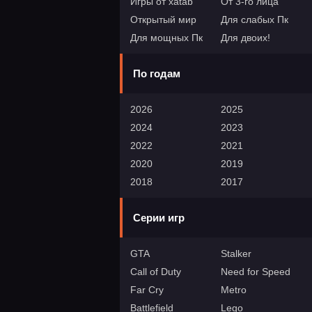
Игры от xatab
От 3-го лица
Открытый мир
Для слабых Пк
Для мощных Пк
Для двоих!
По годам
2026
2025
2024
2023
2022
2021
2020
2019
2018
2017
Серии игр
GTA
Stalker
Call of Duty
Need for Speed
Far Cry
Metro
Battlefield
Lego