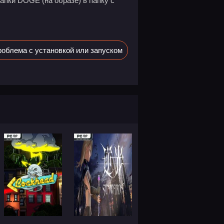
апки DOGE (на образе) в папку с
облема с установкой или запуском