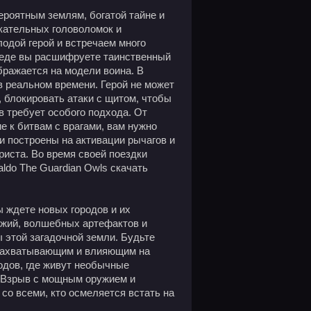
ероятным землям, богатой тайне и
лекательных головоломок и
лодой герой и встречаем много
беде вы расшифруете таинственный
бражается на модели воина. В
 реальном времени. Герой не может
, блокировать атаки с щитом, чтобы
в требует особого подхода. От
е к битвам с врагами, вам нужно
и построены на активации рычагов и
иста. Во время своей поездки
ldo The Guardian Owls скачать
 ждете новых городов и их
ужий, волшебных артефактов и
 этой загадочной земли. Будьте
 захватывающим и влияющим на
одов, где живут необычные
. Взрыв с мощным оружием и
со всеми, кто осмеляется встать на