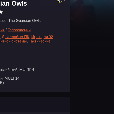
-
ian Owls
aldo: The Guardian Owls
ния
/
Головоломки
,
Для слабых ПК
,
Игры для 32
битной системы
,
Тактические
нглийский, MULTi14
й, MULTi14
E)