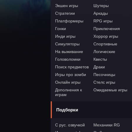
Экшен игры
Шутеры
Стратегии
Аркады
Платформеры
RPG игры
Гонки
Приключения
Инди игры
Хоррор игры
Симуляторы
Спортивные
На выживание
Логические
Головоломки
Квесты
Поиск предметов
Драки
Игры про зомби
Песочницы
Онлайн игры
Стелс игры
Дополнения к
Ожидаемые игры
играм
Подборки
С рус. озвучкой
Механики RG