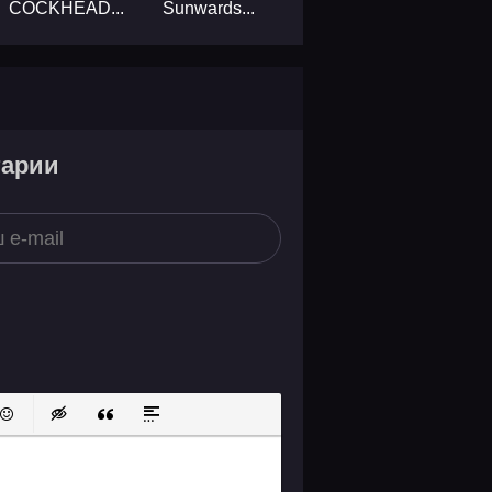
COCKHEAD...
Sunwards...
тарии
ок
й список
ь ссылку
тавить защищенную ссылку
Вставить смайлик
Вставка скрытого текста
Вставка цитаты
Вставка спойлера