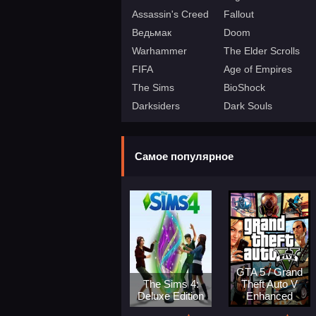
Assassin's Creed
Fallout
Ведьмак
Doom
Warhammer
The Elder Scrolls
FIFA
Age of Empires
The Sims
BioShock
Darksiders
Dark Souls
Самое популярное
GTA 5 / Grand
The Sims 4:
Theft Auto V
Deluxe Edition
Enhanced