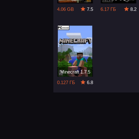
4.06 GB
7.5
6.17 ГБ
8.2
Minecraft 1.7.5
0.127 ГБ
6.8