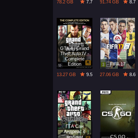
78.2 GB
7.7
91.74 GB
8.7
GTA 4 / Grand
Theft Auto IV -
Complete
Edition
FIFA 17
13.27 GB
9.5
27.06 GB
8.6
ГТА Сан
Андреас с
модами
CS GO