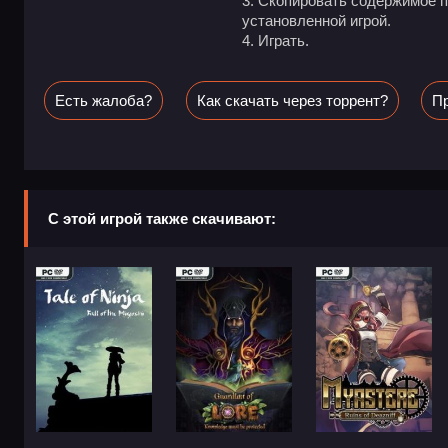
Скопировать содержимое п
установленной игрой.
Играть.
Есть жалоба?
Как скачать через торрент?
Пр
С этой игрой также скачивают: