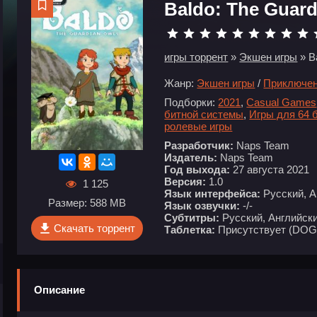
Baldo: The Guard
игры торрент
»
Экшен игры
» B
Жанр:
Экшен игры
/
Приключе
Подборки:
2021
,
Casual Games
битной системы
,
Игры для 64 
ролевые игры
Разработчик:
Naps Team
Издатель:
Naps Team
Год выхода:
27 августа 2021
Версия:
1.0
1 125
Язык интерфейса:
Русский, А
Размер: 588 MB
Язык озвучки:
-/-
Субтитры:
Русский, Английски
Скачать торрент
Таблетка:
Присутствует (DOG
Описание