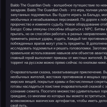
Baldo The Guardian Owls - волшебное путешествие по нев
загадкам. Baldo The Guardian Owls - это игра, полная ув
запутанных подземелья. Вы будете играть за Бальдо, мо
необычных и незабываемых персонажей. По дороге к по
пророчество и измените судьбу. Новое оборудование ото
Балдо: Совы опекуны способны общаться с NPC. Битвы в
прыгать, но он способен работать в разных направлениях
применить разные удары, ездить. Каждый тип противнико
побежденных врагов могут упасть предметы. В дополнени
исследовать подземелья и решать головоломки. Заготовк
правильное использование навыков или объектов авантюр
главный герой выполняет приказы от местных жителей. Ba
торрент на русском можно прямо сейчас по кнопкам ниже.
Очаровательная сказка, захватывающее приключение. Вы
необычных жителей, жестоких противников и мощных ор
мирских вещей, покрытые храмы и бесчисленные секреты
готовы насладиться поистине очаровательной сказкой с
сознание сюжета. Посетите множество удивительных гор
граждане, со многими из которых вы можете встретиться
всевозможных магических артефактов, чтобы иметь дело 
свой путь.