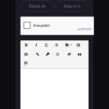
Полужирный
Курсив
Подчеркнутый
Зачеркнутый
Выравнивание
Нумерованный
Маркированный список
Вставить ссылку
Вставить защищенную ссылку
Вставить смайлик
Вставка скрытого те
Вставка цитат
Вставка спойлера