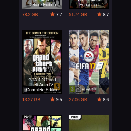
Deluxe Edition
Enhanced
78.2 GB
7.7
91.74 GB
8.7
GTA 4 / Grand
Theft Auto IV -
Complete Edition
FIFA 17
13.27 GB
9.5
27.06 GB
8.6