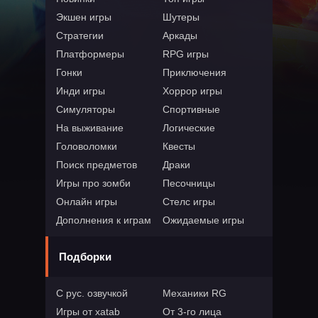
Экшен игры
Шутеры
Стратегии
Аркады
Платформеры
RPG игры
Гонки
Приключения
Инди игры
Хоррор игры
Симуляторы
Спортивные
На выживание
Логические
Головоломки
Квесты
Поиск предметов
Драки
Игры про зомби
Песочницы
Онлайн игры
Стелс игры
Дополнения к играм
Ожидаемые игры
Подборки
С рус. озвучкой
Механики RG
Игры от xatab
От 3-го лица