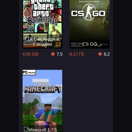
ГТА Сан Андреас
с модами
CS GO
4.06 GB
7.5
6.17 ГБ
8.2
Minecraft 1.7.5