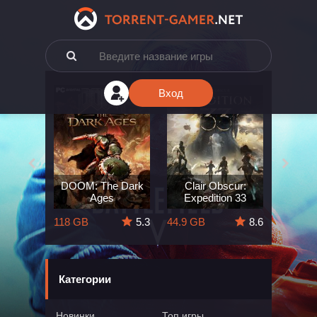
Вход
e: The
DOOM: The Dark
Clair Obscur:
King
ard
Ages
Expedition 33
Deli
5.7
118 GB
5.3
44.9 GB
8.6
164 GB
Категории
Новинки
Топ игры